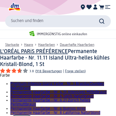
Suchen und finden
IMMERGÜNSTIG online einkaufen
Startseite
Haare
Haarfarben
Dauerhafte Haarfarben
L'ORÉAL PARiS PRÉFÉRENCE
Permanente
Haarfarbe - Nr. 11.11 Island Ultra-helles kühles
Kristall-Blond, 1 St
3.8
(
918 Bewertungen
|
Frage stellen
)
Farbe
Premium-Intensiv-Glanz Farbe - Nr. 3 Brasilia/Dunkles
Naturbraun
Permanente Haarfarbe - Nr. 4.15 Intensives Mittelbraun
Permanente Haarfarbe - Nr. 4 Tahiti Naturbraun
Permanente Haarfarbe - Nr. 6.21 Zürich helles
Perlmuttbraun
Permanente Haarfarbe - Nr. 6 Buenos Aires
Permanente Haarfarbe - Nr. 8 California Naturblond