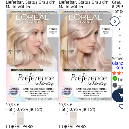
Lieferbar, Status Grau dm
Lieferbar, Status Grau dm
Grau dm
Markt wählen
Markt wählen
8,25 €
1 St (8,25
+1
Schwarzk
Glanzbe
– Kühles
Liefe
dm Ma
10,95 €
10,95 €
1 St (10,95 € je 1 St)
1 St (10,95 € je 1 St)
L'ORÉAL PARiS
L'ORÉAL PARiS