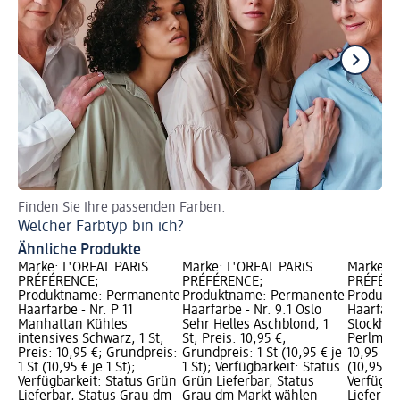
Finden Sie Ihre passenden Farben.
Ne
Welcher Farbtyp bin ich?
Di
Ähnliche Produkte
Marke: L'ORÉAL PARiS
Marke: L'ORÉAL PARiS
Marke: L
PRÉFÉRENCE;
PRÉFÉRENCE;
PRÉFÉRE
Produktname: Permanente
Produktname: Permanente
Produkt
Haarfarbe - Nr. P 11
Haarfarbe - Nr. 9.1 Oslo
Haarfarbe
Manhattan Kühles
Sehr Helles Aschblond, 1
Stockhol
intensives Schwarz, 1 St;
St; Preis: 10,95 €;
Perlmuttb
Preis: 10,95 €; Grundpreis:
Grundpreis: 1 St (10,95 € je
10,95 €; 
1 St (10,95 € je 1 St);
1 St); Verfügbarkeit: Status
(10,95 € j
Verfügbarkeit: Status Grün
Grün Lieferbar, Status
Verfügba
Lieferbar, Status Grau dm
Grau dm Markt wählen
Lieferba