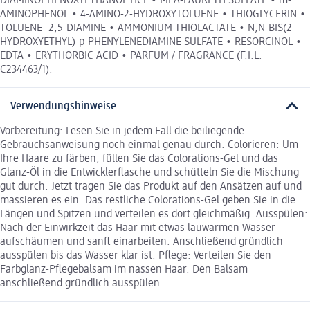
DIAMINOPHENOXYETHANOL HCL • MEA-LAURETH SULFATE • m-
AMINOPHENOL • 4-AMINO-2-HYDROXYTOLUENE • THIOGLYCERIN •
TOLUENE- 2,5-DIAMINE • AMMONIUM THIOLACTATE • N,N-BIS(2-
HYDROXYETHYL)-p-PHENYLENEDIAMINE SULFATE • RESORCINOL •
EDTA • ERYTHORBIC ACID • PARFUM / FRAGRANCE (F.I.L.
C234463/1).
Verwendungshinweise
Vorbereitung: Lesen Sie in jedem Fall die beiliegende
Gebrauchsanweisung noch einmal genau durch. Colorieren: Um
Ihre Haare zu färben, füllen Sie das Colorations-Gel und das
Glanz-Öl in die Entwicklerflasche und schütteln Sie die Mischung
gut durch. Jetzt tragen Sie das Produkt auf den Ansätzen auf und
massieren es ein. Das restliche Colorations-Gel geben Sie in die
Längen und Spitzen und verteilen es dort gleichmäßig. Ausspülen:
Nach der Einwirkzeit das Haar mit etwas lauwarmen Wasser
aufschäumen und sanft einarbeiten. Anschließend gründlich
ausspülen bis das Wasser klar ist. Pflege: Verteilen Sie den
Farbglanz-Pflegebalsam im nassen Haar. Den Balsam
anschließend gründlich ausspülen.