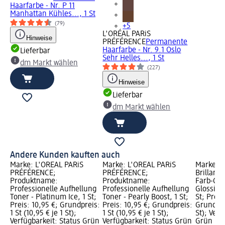
Haarfarbe - Nr. P 11
Manhattan Kühles..., 1 St
(79)
+5
L'ORÉAL PARiS
Hinweise
PRÉFÉRENCE
Permanente
Haarfarbe - Nr. 9.1 Oslo
Lieferbar
Sehr Helles..., 1 St
dm Markt wählen
(227)
Hinweise
Lieferbar
dm Markt wählen
Andere Kunden kauften auch
Marke: L'ORÉAL PARiS
Marke: L'ORÉAL PARiS
Marke: S
PRÉFÉRENCE;
PRÉFÉRENCE;
Brillanc
Produktname:
Produktname:
Farb-Gl
Professionelle Aufhellung
Professionelle Aufhellung
Glossing
Toner - Platinum Ice, 1 St;
Toner - Pearly Boost, 1 St;
St; Preis
Preis: 10,95 €; Grundpreis:
Preis: 10,95 €; Grundpreis:
Grundprei
1 St (10,95 € je 1 St);
1 St (10,95 € je 1 St);
St); Verf
Verfügbarkeit: Status Grün
Verfügbarkeit: Status Grün
Grün Lie