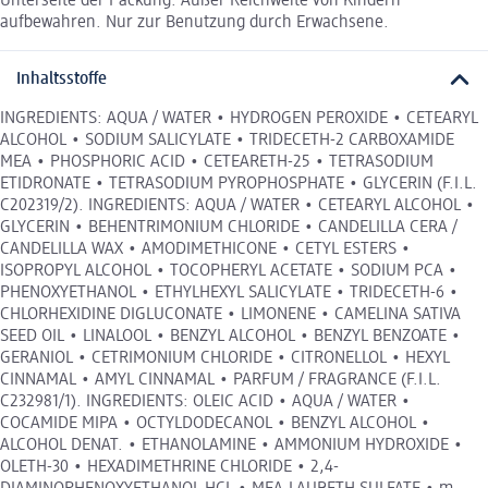
Unterseite der Packung. Außer Reichweite von Kindern
aufbewahren. Nur zur Benutzung durch Erwachsene.
Inhaltsstoffe
INGREDIENTS: AQUA / WATER • HYDROGEN PEROXIDE • CETEARYL
ALCOHOL • SODIUM SALICYLATE • TRIDECETH-2 CARBOXAMIDE
MEA • PHOSPHORIC ACID • CETEARETH-25 • TETRASODIUM
ETIDRONATE • TETRASODIUM PYROPHOSPHATE • GLYCERIN (F.I.L.
C202319/2). INGREDIENTS: AQUA / WATER • CETEARYL ALCOHOL •
GLYCERIN • BEHENTRIMONIUM CHLORIDE • CANDELILLA CERA /
CANDELILLA WAX • AMODIMETHICONE • CETYL ESTERS •
ISOPROPYL ALCOHOL • TOCOPHERYL ACETATE • SODIUM PCA •
PHENOXYETHANOL • ETHYLHEXYL SALICYLATE • TRIDECETH-6 •
CHLORHEXIDINE DIGLUCONATE • LIMONENE • CAMELINA SATIVA
SEED OIL • LINALOOL • BENZYL ALCOHOL • BENZYL BENZOATE •
GERANIOL • CETRIMONIUM CHLORIDE • CITRONELLOL • HEXYL
CINNAMAL • AMYL CINNAMAL • PARFUM / FRAGRANCE (F.I.L.
C232981/1). INGREDIENTS: OLEIC ACID • AQUA / WATER •
COCAMIDE MIPA • OCTYLDODECANOL • BENZYL ALCOHOL •
ALCOHOL DENAT. • ETHANOLAMINE • AMMONIUM HYDROXIDE •
OLETH-30 • HEXADIMETHRINE CHLORIDE • 2,4-