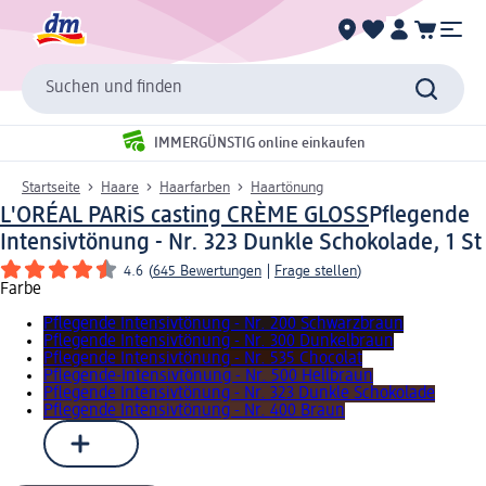
Suchen und finden
IMMERGÜNSTIG online einkaufen
Startseite
Haare
Haarfarben
Haartönung
L'ORÉAL PARiS casting CRÈME GLOSS
Pflegende
Intensivtönung - Nr. 323 Dunkle Schokolade, 1 St
4.6
(
645 Bewertungen
|
Frage stellen
)
Farbe
Pflegende Intensivtönung - Nr. 200 Schwarzbraun
Pflegende Intensivtönung - Nr. 300 Dunkelbraun
Pflegende Intensivtönung - Nr. 535 Chocolat
Pflegende-Intensivtönung - Nr. 500 Hellbraun
Pflegende Intensivtönung - Nr. 323 Dunkle Schokolade
Pflegende Intensivtönung - Nr. 400 Braun