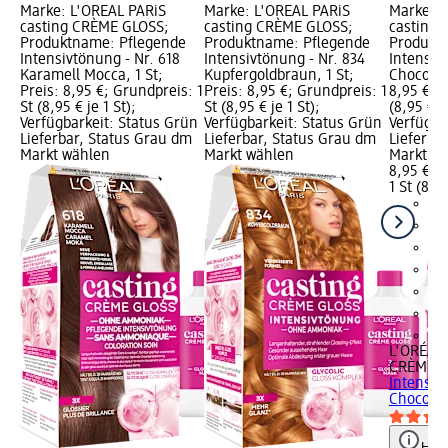
Marke: L'ORÉAL PARiS
Marke: L'ORÉAL PARiS
Marke: L
casting CRÈME GLOSS;
casting CRÈME GLOSS;
casting
Produktname: Pflegende
Produktname: Pflegende
Produkt
Intensivtönung - Nr. 618
Intensivtönung - Nr. 834
Intensiv
Karamell Mocca, 1 St;
Kupfergoldbraun, 1 St;
Chocolat,
Preis: 8,95 €; Grundpreis: 1
Preis: 8,95 €; Grundpreis: 1
8,95 €; G
St (8,95 € je 1 St);
St (8,95 € je 1 St);
(8,95 € je
Verfügbarkeit: Status Grün
Verfügbarkeit: Status Grün
Verfügba
Lieferbar, Status Grau dm
Lieferbar, Status Grau dm
Lieferba
Markt wählen
Markt wählen
Markt w
8,95 €
1 St (8,95
+2
L'ORÉAL 
CRÈME G
Intensiv
Chocolat,
Hinw