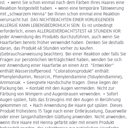
ist. • wenn Sie schon einmal nach dem Färben Ihres Haares eine
Reaktion festgestellt haben. • wenn eine temporäre Tätowierung
mit „schwarzem Henna" bei Ihnen schon einmal eine Reaktion
verursacht hat. DAS NICHTBEACHTEN EINER VORLIEGENDEN
ALLERGIE KANN LEBENSBEDROHLICH SEIN. Es ist unbedingt
erforderlich, einen ALLERGIEVERDACHTSTEST 48 STUNDEN VOR
jeder Anwendung des Produkts durchzuführen, auch wenn Sie
Haarfarben bereits früher verwendet haben. Denken Sie deshalb
daran, das Produkt 48 Stunden vorher zu kaufen.
(Gebrauchsanweisung beachten). Bei einer Reaktion oder falls Sie
Fragen zur persönlichen Verträglichkeit haben, wenden Sie sich
vor Anwendung einer Haarfarbe an einen Arzt. "Entwickler"
enthält Wasserstoffperoxid. "Colorationsprodukt" enthält:
Phenylendiamin, Resorcin, Phenylendiamine (Toluylendiamine),
Ammoniak. • Geeignete Handschuhe tragen. Diese liegen der
Packung bei. • Kontakt mit den Augen vermeiden. Nicht zur
Färbung von Wimpern und Augenbrauen verwenden. • Sofort
Augen spülen, falls das Erzeugnis mit den Augen in Berührung
gekommen ist. • Nach Anwendung die Haare gut spülen. Dieses
Produkt frühestens 15 Tage nach einer Entkräuselung, Dauerwelle
oder einer langanhaltenden Glättung anwenden. Nicht anwenden,
wenn Ihre Haare mit Henna gefärbt oder mit einem Produkt