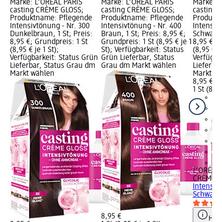
Marke: L'ORÉAL PARiS
Marke: L'ORÉAL PARiS
Marke: L
casting CRÈME GLOSS;
casting CRÈME GLOSS;
casting
Produktname: Pflegende
Produktname: Pflegende
Produkt
Intensivtönung - Nr. 300
Intensivtönung - Nr. 400
Intensiv
Dunkelbraun, 1 St; Preis:
Braun, 1 St; Preis: 8,95 €;
Schwarzb
8,95 €; Grundpreis: 1 St
Grundpreis: 1 St (8,95 € je 1
8,95 €; G
(8,95 € je 1 St);
St); Verfügbarkeit: Status
(8,95 € je
Verfügbarkeit: Status Grün
Grün Lieferbar, Status
Verfügba
Lieferbar, Status Grau dm
Grau dm Markt wählen
Lieferba
Markt wählen
Markt w
8,95 €
1 St (8,95
+2
L'ORÉAL 
CRÈME G
Intensiv
Schwarzb
8,95 €
Hinw