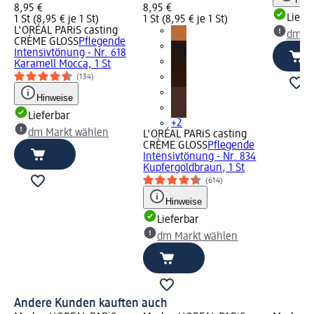
8,95 €
8,95 €
Liefe
1 St (8,95 € je 1 St)
1 St (8,95 € je 1 St)
L'ORÉAL PARiS casting
dm Ma
CRÈME GLOSS
Pflegende
Intensivtönung - Nr. 618
Karamell Mocca, 1 St
(134)
Hinweise
Lieferbar
+2
dm Markt wählen
L'ORÉAL PARiS casting
CRÈME GLOSS
Pflegende
Intensivtönung - Nr. 834
Kupfergoldbraun, 1 St
(614)
Hinweise
Lieferbar
dm Markt wählen
Andere Kunden kauften auch