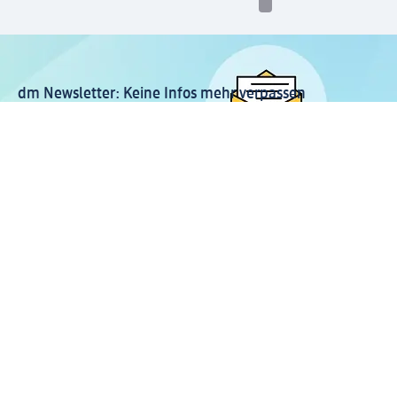
dm Newsletter: Keine Infos mehr verpassen
Jetzt zum dm Newsletter anmelden
Mein dm-App herunterladen
Rechtliches
© 2026 dm drogerie markt GmbH Schönheit, Friseur &