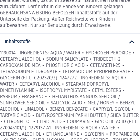
behandelt wurden, das schrittweise zur natürlichen Haarfarbe
zurückführt. Darf nicht in die Hände von Kindern gelangen.
GEBRAUCHSANWEISUNG BEFOLGEN Inhaltsstoffe auf der
Unterseite der Packung. Außer Reichweite von Kindern
aufbewahren. Nur zur Benutzung durch Erwachsene.
Inhaltsstoffe
1190014 - INGREDIENTS: AQUA / WATER • HYDROGEN PEROXIDE •
CETEARYL ALCOHOL • SODIUM SALICYLATE • TRIDECETH-2
CARBOXAMIDE MEA • PHOSPHORIC ACID • CETEARETH-25 •
TETRASODIUM ETIDRONATE • TETRASODIUM PYROPHOSPHATE •
GLYCERIN (F.I.L. C202320/2). 1247272 - INGREDIENTS: AQUA /
WATER • CETEARYL ALCOHOL • STEARAMIDOPROPYL
DIMETHYLAMINE • ISOPROPYL MYRISTATE • CETYL ESTERS •
PARFUM / FRAGRANCE • HELIANTHUS ANNUUS SEED OIL /
SUNFLOWER SEED OIL • SALICYLIC ACID • MEL / HONEY • BENZYL
ALCOHOL • LINALOOL • BENZYL BENZOATE • CAPRYLYL GLYCOL •
TARTARIC ACID • BUTYROSPERMUM PARKII BUTTER / SHEA BUTTER
• CITRONELLOL • CITRIC ACID • COUMARIN • GLYCOLIC ACID (F.I.L.
Z70045101/1). 1279137 A1 - INGREDIENTS: AQUA / WATER •
CETEARYL ALCOHOL • ETHANOLAMINE • GLYCERIN • PROPANEDIOL