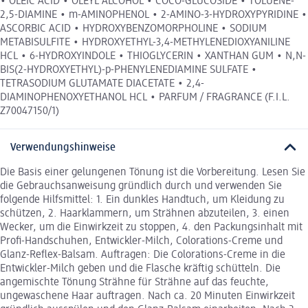
• OLEIC ACID • OLEYL ALCOHOL • COCO-GLUCOSIDE • TOLUENE-
2,5-DIAMINE • m-AMINOPHENOL • 2-AMINO-3-HYDROXYPYRIDINE •
ASCORBIC ACID • HYDROXYBENZOMORPHOLINE • SODIUM
METABISULFITE • HYDROXYETHYL-3,4-METHYLENEDIOXYANILINE
HCL • 6-HYDROXYINDOLE • THIOGLYCERIN • XANTHAN GUM • N,N-
BIS(2-HYDROXYETHYL)-p-PHENYLENEDIAMINE SULFATE •
TETRASODIUM GLUTAMATE DIACETATE • 2,4-
DIAMINOPHENOXYETHANOL HCL • PARFUM / FRAGRANCE (F.I.L.
Z70047150/1)
Verwendungshinweise
Die Basis einer gelungenen Tönung ist die Vorbereitung. Lesen Sie
die Gebrauchsanweisung gründlich durch und verwenden Sie
folgende Hilfsmittel: 1. Ein dunkles Handtuch, um Kleidung zu
schützen, 2. Haarklammern, um Strähnen abzuteilen, 3. einen
Wecker, um die Einwirkzeit zu stoppen, 4. den Packungsinhalt mit
Profi-Handschuhen, Entwickler-Milch, Colorations-Creme und
Glanz-Reflex-Balsam. Auftragen: Die Colorations-Creme in die
Entwickler-Milch geben und die Flasche kräftig schütteln. Die
angemischte Tönung Strähne für Strähne auf das feuchte,
ungewaschene Haar auftragen. Nach ca. 20 Minuten Einwirkzeit