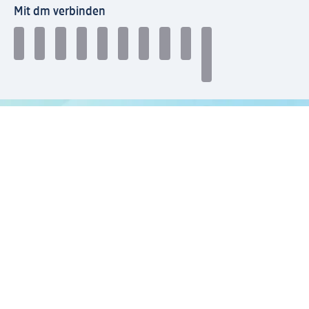
Mit dm verbinden
dm Newsletter: Keine Infos mehr verpassen
Jetzt zum dm Newsletter anmelden
Mein dm-App herunterladen