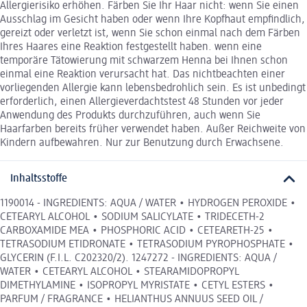
Allergierisiko erhöhen. Färben Sie Ihr Haar nicht: wenn Sie einen
Ausschlag im Gesicht haben oder wenn Ihre Kopfhaut empfindlich,
gereizt oder verletzt ist, wenn Sie schon einmal nach dem Färben
Ihres Haares eine Reaktion festgestellt haben. wenn eine
temporäre Tätowierung mit schwarzem Henna bei Ihnen schon
einmal eine Reaktion verursacht hat. Das nichtbeachten einer
vorliegenden Allergie kann lebensbedrohlich sein. Es ist unbedingt
erforderlich, einen Allergieverdachtstest 48 Stunden vor jeder
Anwendung des Produkts durchzuführen, auch wenn Sie
Haarfarben bereits früher verwendet haben. Außer Reichweite von
Kindern aufbewahren. Nur zur Benutzung durch Erwachsene.
Inhaltsstoffe
1190014 - INGREDIENTS: AQUA / WATER • HYDROGEN PEROXIDE •
CETEARYL ALCOHOL • SODIUM SALICYLATE • TRIDECETH-2
CARBOXAMIDE MEA • PHOSPHORIC ACID • CETEARETH-25 •
TETRASODIUM ETIDRONATE • TETRASODIUM PYROPHOSPHATE •
GLYCERIN (F.I.L. C202320/2). 1247272 - INGREDIENTS: AQUA /
WATER • CETEARYL ALCOHOL • STEARAMIDOPROPYL
DIMETHYLAMINE • ISOPROPYL MYRISTATE • CETYL ESTERS •
PARFUM / FRAGRANCE • HELIANTHUS ANNUUS SEED OIL /