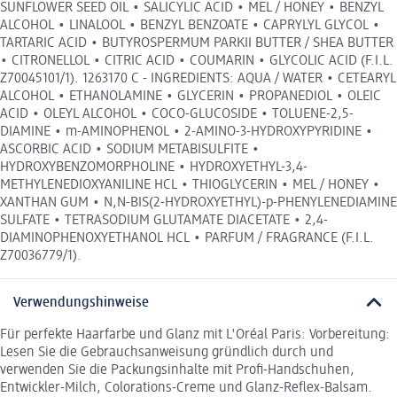
SUNFLOWER SEED OIL • SALICYLIC ACID • MEL / HONEY • BENZYL
ALCOHOL • LINALOOL • BENZYL BENZOATE • CAPRYLYL GLYCOL •
TARTARIC ACID • BUTYROSPERMUM PARKII BUTTER / SHEA BUTTER
• CITRONELLOL • CITRIC ACID • COUMARIN • GLYCOLIC ACID (F.I.L.
Z70045101/1). 1263170 C - INGREDIENTS: AQUA / WATER • CETEARYL
ALCOHOL • ETHANOLAMINE • GLYCERIN • PROPANEDIOL • OLEIC
ACID • OLEYL ALCOHOL • COCO-GLUCOSIDE • TOLUENE-2,5-
DIAMINE • m-AMINOPHENOL • 2-AMINO-3-HYDROXYPYRIDINE •
ASCORBIC ACID • SODIUM METABISULFITE •
HYDROXYBENZOMORPHOLINE • HYDROXYETHYL-3,4-
METHYLENEDIOXYANILINE HCL • THIOGLYCERIN • MEL / HONEY •
XANTHAN GUM • N,N-BIS(2-HYDROXYETHYL)-p-PHENYLENEDIAMINE
SULFATE • TETRASODIUM GLUTAMATE DIACETATE • 2,4-
DIAMINOPHENOXYETHANOL HCL • PARFUM / FRAGRANCE (F.I.L.
Z70036779/1).
Verwendungshinweise
Für perfekte Haarfarbe und Glanz mit L'Oréal Paris: Vorbereitung:
Lesen Sie die Gebrauchsanweisung gründlich durch und
verwenden Sie die Packungsinhalte mit Profi-Handschuhen,
Entwickler-Milch, Colorations-Creme und Glanz-Reflex-Balsam.