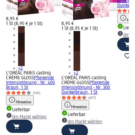
Intensiv
Dunkelbl
8,95 €
Hinw
1 St (8,95 € je 1 St)
8,95 €
Liefe
1 St (8,95 € je 1 St)
dm Ma
+2
L'ORÉAL PARiS casting
+2
CRÈME GLOSS
Pflegende
L'ORÉAL PARiS casting
Intensivtönung - Nr. 400
CRÈME GLOSS
Pflegende
Braun, 1 St
Intensivtönung - Nr. 300
Dunkelbraun, 1 St
(165)
(657)
Hinweise
Hinweise
Lieferbar
Lieferbar
dm Markt wählen
dm Markt wählen