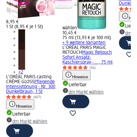
Dunkle...
Hinw
8,95 €
Liefe
1 St (8,95 € je 1 St)
wählen
10,45 €
dm Ma
75 ml (13,93 € je 100 ml)
+ 9 weitere Varianten
L'ORÉAL PARiS MAGIC
RETOUCH
Magic Retouch
Sofort Ansatz-
Kaschierspray -..., 75 ml
(56)
+2
L'ORÉAL PARiS casting
Hinweise
CRÈME GLOSS
Pflegende
Lieferbar
Intensivtönung - Nr. 300
Dunkelbraun, 1 St
dm Markt wählen
(657)
Hinweise
Lieferbar
dm Markt wählen