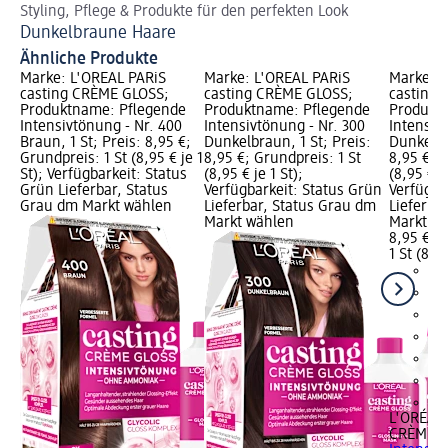
Styling, Pflege & Produkte für den perfekten Look
So
Dunkelbraune Haare
Ab
Ähnliche Produkte
Marke: L'ORÉAL PARiS
Marke: L'ORÉAL PARiS
Marke: L
casting CRÈME GLOSS;
casting CRÈME GLOSS;
casting
Produktname: Pflegende
Produktname: Pflegende
Produkt
Intensivtönung - Nr. 400
Intensivtönung - Nr. 300
Intensiv
Braun, 1 St; Preis: 8,95 €;
Dunkelbraun, 1 St; Preis:
Dunkelblo
Grundpreis: 1 St (8,95 € je 1
8,95 €; Grundpreis: 1 St
8,95 €; G
St); Verfügbarkeit: Status
(8,95 € je 1 St);
(8,95 € je
Grün Lieferbar, Status
Verfügbarkeit: Status Grün
Verfügba
Grau dm Markt wählen
Lieferbar, Status Grau dm
Lieferba
Markt wählen
Markt w
8,95 €
1 St (8,95
+2
L'ORÉAL 
CRÈME G