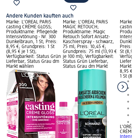
Andere Kunden kauften auch
Marke: L'ORÉAL PARiS
Marke: L'ORÉAL PARiS
Marke: L
casting CRÈME GLOSS;
MAGIC RETOUCH;
casting
Produktname: Pflegende
Produktname: Magic
Produkt
Intensivtönung - Nr. 300
Retouch Sofort Ansatz-
Intensiv
Dunkelbraun, 1 St; Preis:
Kaschierspray - schwarz,
Dunkle S
8,95 €; Grundpreis: 1 St
75 ml; Preis: 10,45 €;
Preis: 8,
(8,95 € je 1 St);
Grundpreis: 75 ml (13,93 €
St (8,95 €
Verfügbarkeit: Status Grün
je 100 ml); Verfügbarkeit:
Verfügba
Lieferbar, Status Grau dm
Status Grün Lieferbar,
Lieferba
Markt wählen
Status Grau dm Markt
Markt w
8,95 €
1 St (8,95
+2
L'ORÉAL 
CRÈME G
Intensiv