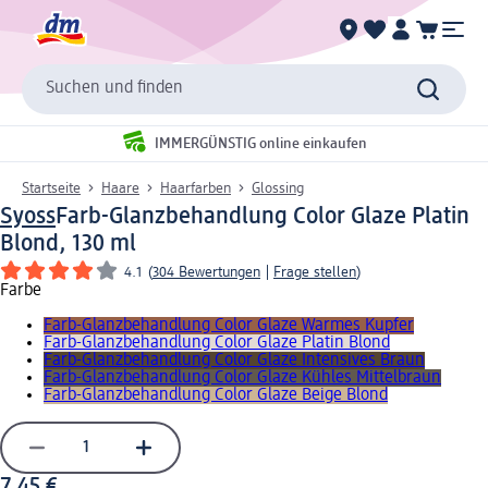
Suchen und finden
IMMERGÜNSTIG online einkaufen
Startseite
Haare
Haarfarben
Glossing
Syoss
Farb-Glanzbehandlung Color Glaze Platin
Blond, 130 ml
4.1
(
304 Bewertungen
|
Frage stellen
)
Farbe
Farb-Glanzbehandlung Color Glaze Warmes Kupfer
Farb-Glanzbehandlung Color Glaze Platin Blond
Farb-Glanzbehandlung Color Glaze Intensives Braun
Farb-Glanzbehandlung Color Glaze Kühles Mittelbraun
Farb-Glanzbehandlung Color Glaze Beige Blond
7,45 €