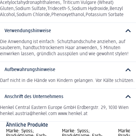
Acetyloctahydronaphthalenes, Triticum Vulgare (Wheat)
Gluten,Sodium Sulfate,Trideceth-5,Sodium Hydroxide,Benzyl
Alcohol,Sodium Chloride,Phenoxyethanol,Potassium Sorbate
Verwendungshinweise
Die Anwendung ist einfach: Schutzhandschuhe anziehen, auf
sauberem, handtuchtrockenem Haar anwenden, 5 Minuten
einwirken lassen, gründlich ausspülen und wie gewohnt stylen!
Aufbewahrungshinweise
Darf nicht in die Hände von Kindern gelangen. Vor Kälte schützen.
Anschrift des Unternehmens
Henkel Central Eastern Europe GmbH Erdbergstr. 29, 1030 Wien
henkel.austria@henkel.com www.henkel.at
Ähnliche Produkte
Marke: Syoss;
Marke: Syoss;
Marke: S
Produktname: Farb-
Produktname: Farb-
Produkt