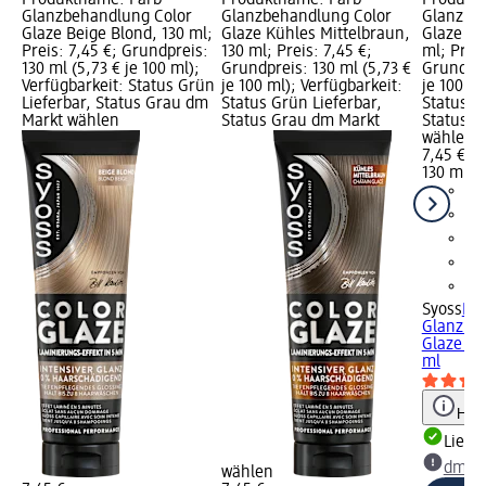
Glanzbehandlung Color
Glanzbehandlung Color
Glanzbe
Glaze Beige Blond, 130 ml;
Glaze Kühles Mittelbraun,
Glaze In
Preis: 7,45 €; Grundpreis:
130 ml; Preis: 7,45 €;
ml; Preis
130 ml (5,73 € je 100 ml);
Grundpreis: 130 ml (5,73 €
Grundpre
Verfügbarkeit: Status Grün
je 100 ml); Verfügbarkeit:
je 100 ml
Lieferbar, Status Grau dm
Status Grün Lieferbar,
Status G
Markt wählen
Status Grau dm Markt
Status G
wählen
7,45 €
130 ml (5
Syoss
Far
Glanzbe
Glaze In
ml
Hinw
Liefe
dm Ma
wählen