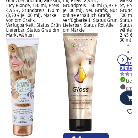
Glanzbehandlung Glossing
ml; Preis: 8,95 €;
Glossing
- Icy Blonde, 150 ml; Preis:
Grundpreis: 150 ml (5,97 €
St; Preis
4,95 €; Grundpreis: 150 ml
je 100 ml); Neu Grafik, Nur
Grundprei
(3,30 € je 100 ml); Marke
online erhältlich Grafik;
100 ml); 
von dm Grafik;
Verfügbarkeit: Status Grün
Status G
Verfügbarkeit: Status Grün
Lieferbar, Status Rot Alle
Status G
Lieferbar, Status Grau dm
dm Märkte
wählen
Markt wählen
2,45 €
30 ml (8,
Schwarzk
Glanzbe
Kühles B
Liefe
dm Ma