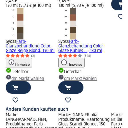
7,45 €
7,45 €
130 ml (5,73 € je 100 ml)
130 ml (5,73 € je 100 ml)
Syoss
Farb-
Syoss
Farb-
Glanzbehandlung Color
Glanzbehandlung Color
Glaze Beige Blond, 130 ml
Glaze Kühles..., 130 ml
(2)
(346)
Hinweise
Hinweise
Lieferbar
Lieferbar
dm Markt wählen
dm Markt wählen
Andere Kunden kauften auch
Marke:
Marke: GARNIER olia;
Marke: S
LANGHAARMÄDCHEN;
Produktname: Haartönung
Brillanc
Produktname: Farb-
Gloss Scandi Blonde, 150
Farb-Gl