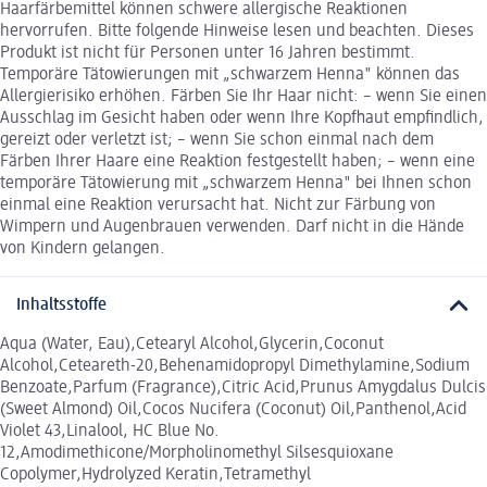
Haarfärbemittel können schwere allergische Reaktionen
hervorrufen. Bitte folgende Hinweise lesen und beachten. Dieses
Produkt ist nicht für Personen unter 16 Jahren bestimmt.
Temporäre Tätowierungen mit „schwarzem Henna" können das
Allergierisiko erhöhen. Färben Sie Ihr Haar nicht: – wenn Sie einen
Ausschlag im Gesicht haben oder wenn Ihre Kopfhaut empfindlich,
gereizt oder verletzt ist; – wenn Sie schon einmal nach dem
Färben Ihrer Haare eine Reaktion festgestellt haben; – wenn eine
temporäre Tätowierung mit „schwarzem Henna" bei Ihnen schon
einmal eine Reaktion verursacht hat. Nicht zur Färbung von
Wimpern und Augenbrauen verwenden. Darf nicht in die Hände
von Kindern gelangen.
Inhaltsstoffe
Aqua (Water, Eau),Cetearyl Alcohol,Glycerin,Coconut
Alcohol,Ceteareth-20,Behenamidopropyl Dimethylamine,Sodium
Benzoate,Parfum (Fragrance),Citric Acid,Prunus Amygdalus Dulcis
(Sweet Almond) Oil,Cocos Nucifera (Coconut) Oil,Panthenol,Acid
Violet 43,Linalool, HC Blue No.
12,Amodimethicone/Morpholinomethyl Silsesquioxane
Copolymer,Hydrolyzed Keratin,Tetramethyl