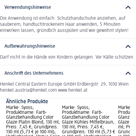
Verwendungshinweise
Die Anwendung ist einfach: Schutzhandschuhe anziehen, auf
sauberem, handtuchtrockenem Haar anwenden, 5 Minuten
einwirken lassen, gründlich ausspülen und wie gewohnt stylen!
Aufbewahrungshinweise
Darf nicht in die Hände von Kindern gelangen. Vor Kälte schützen.
Anschrift des Unternehmens
Henkel Central Eastern Europe GmbH Erdbergstr. 29, 1030 Wien
henkel.austria@henkel.com www.henkel.at
Ähnliche Produkte
Marke: Syoss;
Marke: Syoss;
Marke: S
Produktname: Farb-
Produktname: Farb-
Produkt
Glanzbehandlung Color
Glanzbehandlung Color
Glanzbe
Glaze Platin Blond, 130 ml;
Glaze Kühles Mittelbraun,
Glaze In
Preis: 7,45 €; Grundpreis:
130 ml; Preis: 7,45 €;
ml; Preis
130 ml (5,73 € je 100 ml);
Grundpreis: 130 ml (5,73 €
Grundpre