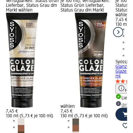
Verfügbarkeit: Status Grün
je 100 ml); Verfügbarkeit:
je 100 ml
Lieferbar, Status Grau dm
Status Grün Lieferbar,
Status G
Markt wählen
Status Grau dm Markt
Status G
wählen
7,45 €
130 ml (5
Syoss
Far
Glanzbe
Glaze In
ml
Hinw
Liefe
dm Ma
wählen
7,45 €
7,45 €
130 ml (5,73 € je 100 ml)
130 ml (5,73 € je 100 ml)