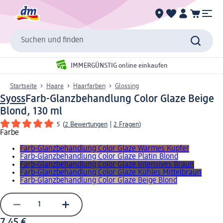
Suchen und finden
IMMERGÜNSTIG online einkaufen
Startseite
Haare
Haarfarben
Glossing
Syoss
Farb-Glanzbehandlung Color Glaze Beige
Blond, 130 ml
5
(
2 Bewertungen
|
2 Fragen
)
Farbe
Farb-Glanzbehandlung Color Glaze Warmes Kupfer
Farb-Glanzbehandlung Color Glaze Platin Blond
Farb-Glanzbehandlung Color Glaze Intensives Braun
Farb-Glanzbehandlung Color Glaze Kühles Mittelbraun
Farb-Glanzbehandlung Color Glaze Beige Blond
7,45 €