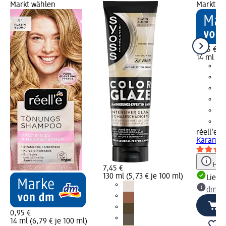
Markt wählen
Markt w
0,95 €
14 ml (6,
réell‘e
Tö
Karamell
Hinw
7,45 €
130 ml (5,73 € je 100 ml)
Liefe
dm Ma
0,95 €
14 ml (6,79 € je 100 ml)