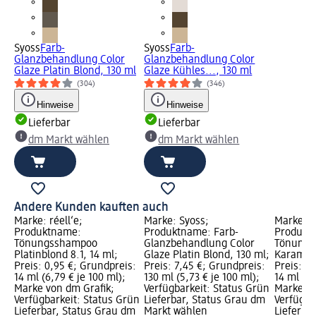
Syoss
Farb-
Syoss
Farb-
Glanzbehandlung Color
Glanzbehandlung Color
Glaze Platin Blond, 130 ml
Glaze Kühles..., 130 ml
(304)
(346)
Hinweise
Hinweise
Lieferbar
Lieferbar
dm Markt wählen
dm Markt wählen
Andere Kunden kauften auch
Marke: réell‘e;
Marke: Syoss;
Marke: ré
Produktname:
Produktname: Farb-
Produkt
Tönungsshampoo
Glanzbehandlung Color
Tönungs
Platinblond 8.1, 14 ml;
Glaze Platin Blond, 130 ml;
Karamell
Preis: 0,95 €; Grundpreis:
Preis: 7,45 €; Grundpreis:
Preis: 0
14 ml (6,79 € je 100 ml);
130 ml (5,73 € je 100 ml);
14 ml (6,
Marke von dm Grafik;
Verfügbarkeit: Status Grün
Marke vo
Verfügbarkeit: Status Grün
Lieferbar, Status Grau dm
Verfügba
Lieferbar, Status Grau dm
Markt wählen
Lieferba