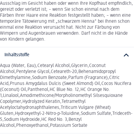
Ausschlag im Gesicht haben oder wenn Ihre Kopfhaut empfindlich,
gereizt oder verletzt ist; – wenn Sie schon einmal nach dem
Färben Ihrer Haare eine Reaktion festgestellt haben; – wenn eine
temporäre Tätowierung mit „schwarzem Henna" bei Ihnen schon
einmal eine Reaktion verursacht hat. Nicht zur Färbung von
Wimpern und Augenbrauen verwenden. Darf nicht in die Hände
von Kindern gelangen.
Inhaltsstoffe
Aqua (Water, Eau),Cetearyl Alcohol,Glycerin,Coconut
Alcohol,Pentylene Glycol,Ceteareth-20,Behenamidopropyl
Dimethylamine,Sodium Benzoate,Parfum (Fragrance),Citric
Acid,Prunus Amygdalus Dulcis (Sweet Almond) Oil,Cocos Nucifera
(Coconut) Oil,Panthenol,HC Blue No. 12,HC Orange No.
1,Linalool,Amodimethicone/Morpholinomethyl Silsesquioxane
Copolymer,Hydrolyzed Keratin,Tetramethyl
Acetyloctahydronaphthalenes,Triticum Vulgare (Wheat)
Gluten,Hydroxyethyl-2-Nitro-p-Toluidine,Sodium Sulfate,Trideceth-
5,Sodium Hydroxide,HC Red No. 3,Benzyl
Alcohol,Phenoxyethanol,Potassium Sorbate