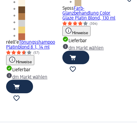
Syoss
Farb-
Glanzbehandlung Color
Glaze Platin Blond, 130 ml
(304)
Hinweise
Lieferbar
réell‘e
Tönungsshampoo
Platinblond 8.1, 14 ml
dm Markt wählen
(57)
Hinweise
Lieferbar
dm Markt wählen