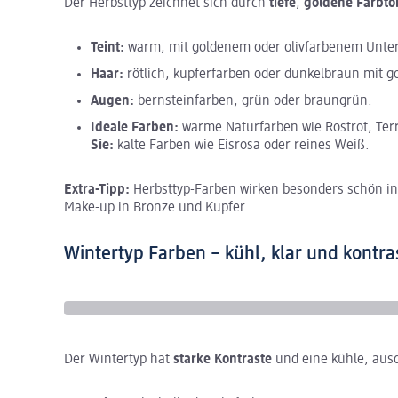
Der Herbsttyp zeichnet sich durch
tiefe
,
goldene Farbt
Teint:
warm, mit goldenem oder olivfarbenem Unter
Haar:
rötlich, kupferfarben oder dunkelbraun mit 
Augen:
bernsteinfarben, grün oder braungrün.
Ideale Farben:
warme Naturfarben wie Rostrot, Terr
Sie:
kalte Farben wie Eisrosa oder reines Weiß.
Extra-Tipp:
Herbsttyp-Farben wirken besonders schön 
Make-up in Bronze und Kupfer.
Wintertyp Farben – kühl, klar und kontra
Der Wintertyp hat
starke Kontraste
und eine kühle, aus