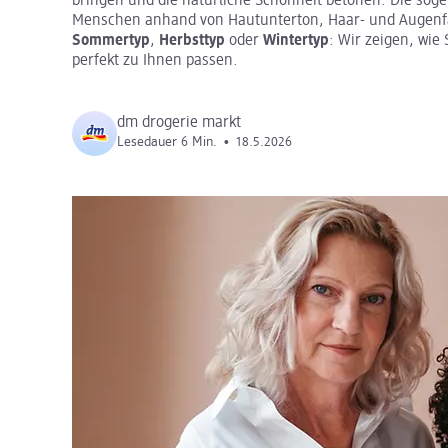
bringen und die natürliche Schönheit betonen. Die so
Menschen anhand von Hautunterton, Haar- und Augenfa
Sommertyp
,
Herbsttyp
oder
Wintertyp
: Wir zeigen, wie
perfekt zu Ihnen passen.
dm drogerie markt
Lesedauer 6 Min.
•
18.5.2026