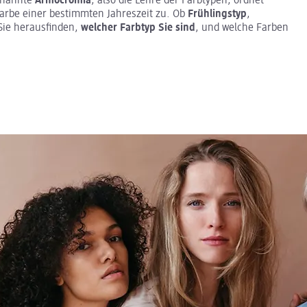
genannte
Armocromia
, also die Lehre der Farbtypen, ordnet
rbe einer bestimmten Jahreszeit zu. Ob
Frühlingstyp
,
 Sie herausfinden,
welcher Farbtyp Sie sind
, und welche Farben