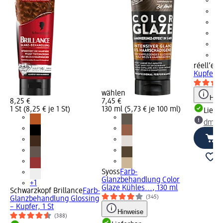
réell‘e
Tö
Kupfergo
wählen
Hinw
8,25 €
7,45 €
1 St (8,25 € je 1 St)
130 ml (5,73 € je 100 ml)
Liefe
dm Ma
Syoss
Farb-
Glanzbehandlung Color
+1
Glaze Kühles..., 130 ml
Schwarzkopf Brillance
Farb-
(345)
Glanzbehandlung Glossing
– Kupfer, 1 St
Hinweise
(388)