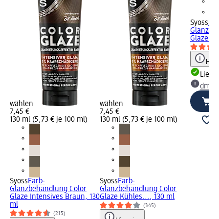
Syoss
Far
Glanzbe
Glaze Be
Hinw
Liefe
dm Ma
wählen
wählen
7,45 €
7,45 €
130 ml (5,73 € je 100 ml)
130 ml (5,73 € je 100 ml)
Syoss
Farb-
Syoss
Farb-
Glanzbehandlung Color
Glanzbehandlung Color
Glaze Intensives Braun, 130
Glaze Kühles..., 130 ml
ml
(345)
(215)