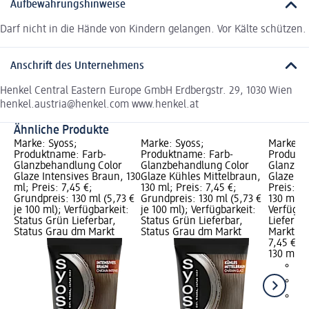
Aufbewahrungshinweise
Darf nicht in die Hände von Kindern gelangen. Vor Kälte schützen.
Anschrift des Unternehmens
Henkel Central Eastern Europe GmbH Erdbergstr. 29, 1030 Wien
henkel.austria@henkel.com www.henkel.at
Ähnliche Produkte
Marke: Syoss;
Marke: Syoss;
Marke: S
Produktname: Farb-
Produktname: Farb-
Produkt
Glanzbehandlung Color
Glanzbehandlung Color
Glanzbe
Glaze Intensives Braun, 130
Glaze Kühles Mittelbraun,
Glaze Be
ml; Preis: 7,45 €;
130 ml; Preis: 7,45 €;
Preis: 7
Grundpreis: 130 ml (5,73 €
Grundpreis: 130 ml (5,73 €
130 ml (5
je 100 ml); Verfügbarkeit:
je 100 ml); Verfügbarkeit:
Verfügba
Status Grün Lieferbar,
Status Grün Lieferbar,
Lieferba
Status Grau dm Markt
Status Grau dm Markt
Markt w
7,45 €
130 ml (5