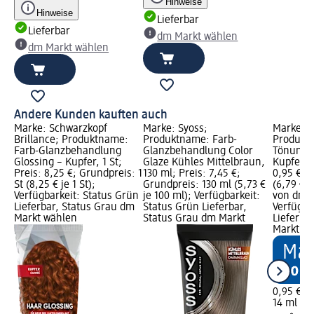
Hinweise
Hinweise
Lieferbar
Lieferbar
dm Markt wählen
dm Markt wählen
Andere Kunden kauften auch
Marke: Schwarzkopf
Marke: Syoss;
Marke: ré
Brillance; Produktname:
Produktname: Farb-
Produkt
Farb-Glanzbehandlung
Glanzbehandlung Color
Tönungs
Glossing – Kupfer, 1 St;
Glaze Kühles Mittelbraun,
Kupfergo
Preis: 8,25 €; Grundpreis: 1
130 ml; Preis: 7,45 €;
0,95 €; 
St (8,25 € je 1 St);
Grundpreis: 130 ml (5,73 €
(6,79 € j
Verfügbarkeit: Status Grün
je 100 ml); Verfügbarkeit:
von dm G
Lieferbar, Status Grau dm
Status Grün Lieferbar,
Verfügba
Markt wählen
Status Grau dm Markt
Lieferba
Markt w
0,95 €
14 ml (6,