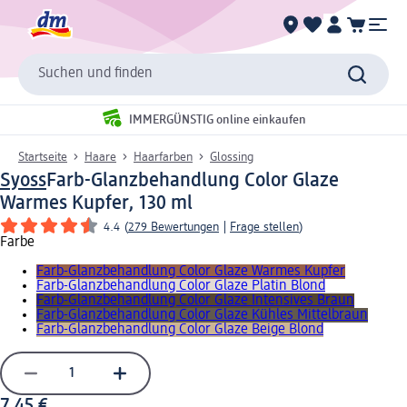
Suchen und finden
IMMERGÜNSTIG online einkaufen
Startseite
Haare
Haarfarben
Glossing
Syoss
Farb-Glanzbehandlung Color Glaze
Warmes Kupfer, 130 ml
4.4
(
279 Bewertungen
|
Frage stellen
)
Farbe
Farb-Glanzbehandlung Color Glaze Warmes Kupfer
Farb-Glanzbehandlung Color Glaze Platin Blond
Farb-Glanzbehandlung Color Glaze Intensives Braun
Farb-Glanzbehandlung Color Glaze Kühles Mittelbraun
Farb-Glanzbehandlung Color Glaze Beige Blond
7,45 €