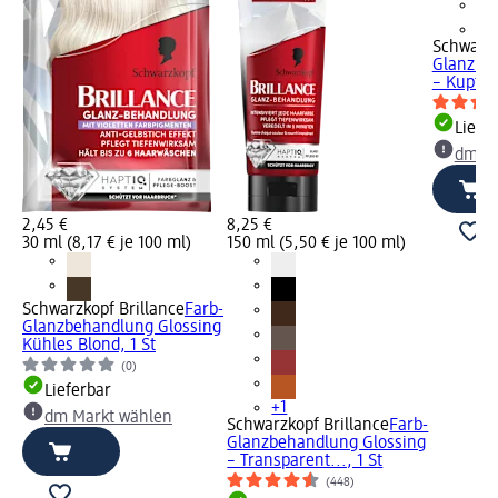
+1
Schwarzk
Glanzbe
– Kupfer,
Liefe
dm Ma
2,45 €
8,25 €
30 ml (8,17 € je 100 ml)
150 ml (5,50 € je 100 ml)
Schwarzkopf Brillance
Farb-
Glanzbehandlung Glossing
Kühles Blond, 1 St
(0)
Lieferbar
+1
dm Markt wählen
Schwarzkopf Brillance
Farb-
Glanzbehandlung Glossing
– Transparent..., 1 St
(448)