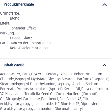
Produktmerkmale
Grundfarbe:
Blond
Effekt:
Tönender Effekt
Wirkung:
Pflege, Glanz
Farbnuancen der Colorationen:
Rote & violette Nuancen
Inhaltsstoffe
Aqua (Water, Eau),Glycerin,Cetearyl Alcohol,Behentrimonium
Chloride,Isopropyl Myristate,Glyceryl Stearate,Parfum (Fragrance),
Stearamidopropyl Dimethylamine,Isopropyl Alcohol,Sodium
Benzoate,Prunus Armeniaca (Apricot) Kernel Oil,Polyquaternium-
37,Macadamia Ternifolia Seed Oil,Cocos Nucifera (Coconut)
Oil,Dicaprylyl Carbonate,Panthenol,Acid Violet 43,Citric
Acid,Hydroxypropylgluconamide, HC Blue No. 12,Dipropylene
Glycol,Hydroxypropylammonium Gluconate,Lauryl