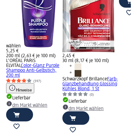
wählen
5,25 €
200 ml (2,63 € je 100 ml)
2,45 €
L'ORÉAL PARiS
30 ml (8,17 € je 100 ml)
ELVITAL
Color-Glanz Purple
Shampoo Anti-Gelbstich,
200 ml
Schwarzkopf Brillance
Farb-
(397)
Glanzbehandlung Glossing
Kühles Blond, 1 St
Hinweise
(0)
Lieferbar
Lieferbar
dm Markt wählen
dm Markt wählen