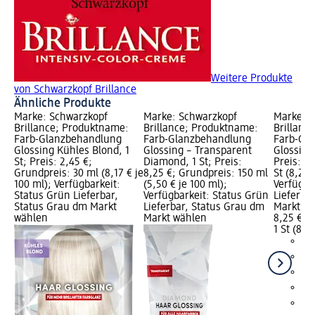
Weitere Produkte
von Schwarzkopf Brillance
Ähnliche Produkte
Marke: Schwarzkopf
Marke: Schwarzkopf
Marke: S
Brillance; Produktname:
Brillance; Produktname:
Brillanc
Farb-Glanzbehandlung
Farb-Glanzbehandlung
Farb-Gl
Glossing Kühles Blond, 1
Glossing – Transparent
Glossing 
St; Preis: 2,45 €;
Diamond, 1 St; Preis:
Preis: 8,
Grundpreis: 30 ml (8,17 € je
8,25 €; Grundpreis: 150 ml
St (8,25 €
100 ml); Verfügbarkeit:
(5,50 € je 100 ml);
Verfügba
Status Grün Lieferbar,
Verfügbarkeit: Status Grün
Lieferba
Status Grau dm Markt
Lieferbar, Status Grau dm
Markt w
wählen
Markt wählen
8,25 €
1 St (8,25