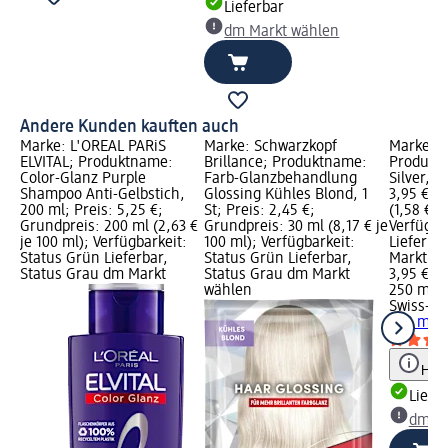
Lieferbar
dm Markt wählen
Andere Kunden kauften auch
Marke: L'ORÉAL PARiS
Marke: Schwarzkopf
Marke: S
ELVITAL; Produktname:
Brillance; Produktname:
Produkt
Color-Glanz Purple
Farb-Glanzbehandlung
Silver, 2
Shampoo Anti-Gelbstich,
Glossing Kühles Blond, 1
3,95 €; 
200 ml; Preis: 5,25 €;
St; Preis: 2,45 €;
(1,58 € j
Grundpreis: 200 ml (2,63 €
Grundpreis: 30 ml (8,17 € je
Verfügba
je 100 ml); Verfügbarkeit:
100 ml); Verfügbarkeit:
Lieferba
Status Grün Lieferbar,
Status Grün Lieferbar,
Markt w
Status Grau dm Markt
Status Grau dm Markt
3,95 €
wählen
250 ml (1
Swiss-o-
250 ml
Hinw
Liefe
dm Ma