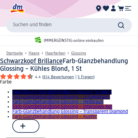
Suchen und finden
IMMERGÜNSTIG online einkaufen
Startseite
Haare
Haarfarben
Glossing
Schwarzkopf Brillance
Farb-Glanzbehandlung
Glossing – Kühles Blond, 1 St
4.4
(
614 Bewertungen
|
5 Fragen
)
Farbe
Haartönung Glanzbehandlung Glossing Schwarz
Farb-Glanzbehandlung Glossing – Schokobraun
Farb-Glanzbehandlung Glossing – Hellbraun
Farb-Glanzbehandlung Glossing – Intensives Rot
Farb-Glanzbehandlung Glossing – Transparent Diamond
Farb-Glanzbehandlung Glossing – Kupfer