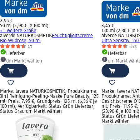
2,95 €
50 ml (5,90 € je 100 ml)
3,45 €
+ 1 weitere Größe
150 ml (2,30 € je 1
alverde NATURKOSMETIK
Feuchtigkeitscreme
alverde NATURKO
Bio-Wildrose, 50 ml
Ultra Sensitiv, 150
(7)
(383)
Lieferbar
Lieferbar
dm Markt wählen
dm Markt wähl
Marke: lavera NATURKOSMETIK; Produktname:
Marke: lavera NA
3in1 Reinigung-Peeling-Maske Pure Beauty, 125
Produktname: Anti
ml; Preis: 7,95 €; Grundpreis: 125 ml (6,36 € je
Gesichtscreme Q10 
100 ml); Verfügbarkeit: Status Grün Lieferbar,
ml; Preis: 11,95 €
Status Grau dm Markt wählen
(23,90 € je 100 ml)
Status Grün Liefe
Markt wählen