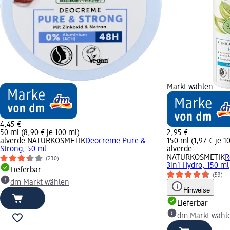
Markt wählen
4,45 €
50 ml (8,90 € je 100 ml)
2,95 €
alverde NATURKOSMETIK
Deocreme Pure &
150 ml (1,97 € je 1
Strong, 50 ml
alverde
NATURKOSMETIK
R
(230)
3in1 Hydro, 150 ml
Lieferbar
(53)
dm Markt wählen
Hinweise
Lieferbar
dm Markt wähl