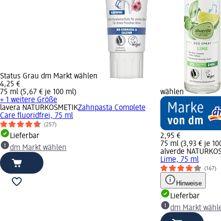
Status Grau dm Markt wählen
4,25 €
75 ml (5,67 € je 100 ml)
wählen
+ 1 weitere Größe
lavera NATURKOSMETIK
Zahnpasta Complete
Care fluoridfrei, 75 ml
(257)
Lieferbar
2,95 €
75 ml (3,93 € je 10
dm Markt wählen
alverde NATURKO
Lime, 75 ml
(167)
Hinweise
Lieferbar
dm Markt wähl