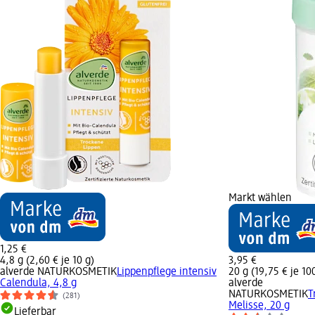
Markt wählen
1,25 €
4,8 g (2,60 € je 10 g)
3,95 €
alverde NATURKOSMETIK
Lippenpflege intensiv
20 g (19,75 € je 10
Calendula, 4,8 g
alverde
NATURKOSMETIK
T
(281)
Melisse, 20 g
Lieferbar