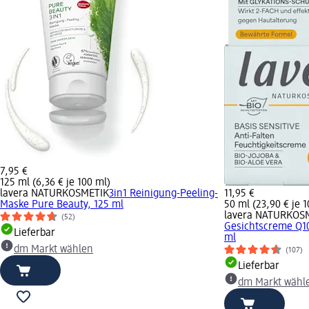
7,95 €
125 ml (6,36 € je 100 ml)
lavera NATURKOSMETIK
3in1 Reinigung-Peeling-
11,95 €
Maske Pure Beauty, 125 ml
50 ml (23,90 € je 
lavera NATURKOS
(52)
Gesichtscreme Q10 
Lieferbar
ml
dm Markt wählen
(107)
Lieferbar
dm Markt wähl