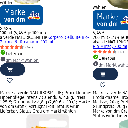
wählen
wählen
5,45 €
100 ml (5,45 € je 100 ml)
5,45 €
alverde NATURKOSMETIK
Körperöl Cellulite Bio-
200 ml (2,73 € je 
Zitrone & -Rosmarin, 100 ml
alverde NATURKO
Bio-Minze, 200 ml
(342)
(125)
Lieferbar
Lieferbar
dm Markt wählen
dm Markt wähl
Marke: alverde NATURKOSMETIK; Produktname:
Marke: alverde N
Lippenpflege intensiv Calendula, 4,8 g; Preis:
Produktname: Tro
1,25 €; Grundpreis: 4,8 g (2,60 € je 10 g); Marke
Melisse, 20 g; Prei
von dm Grafik; Verfügbarkeit: Status Grün
Grundpreis: 20 g (1
Lieferbar, Status Grau dm Markt wählen
Marke von dm Graf
Status Grün Liefe