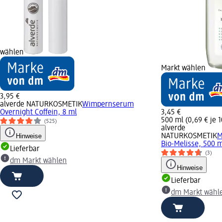
wählen
Markt wählen
3,95 €
alverde NATURKOSMETIK
Wimpernserum
Overnight Coffein, 8 ml
3,45 €
500 ml (0,69 € je 
(525)
alverde
Hinweise
NATURKOSMETIK
M
Bio-Melisse, 500 
Lieferbar
(3)
dm Markt wählen
Hinweise
Lieferbar
dm Markt wähl