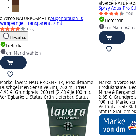
alverde NATURKO
Spray Aqua Pro Cl
(106)
alverde NATURKOSMETIK
Augenbrauen- &
Lieferbar
Wimperngel Transparent, 7 ml
dm Markt wähl
(150)
Hinweise
Lieferbar
dm Markt wählen
Marke: lavera NATURKOSMETIK; Produktname:
Marke: alverde N
Duschgel Men Sensitive 3in1, 200 ml; Preis:
Produktname: Deo
4,95 €; Grundpreis: 200 ml (2,48 € je 100 ml);
Minze & Bergamott
Verfügbarkeit: Status Grün Lieferbar, Status
2,85 €; Grundpreis
100 ml); Marke vo
Verfügbarkeit: Sta
Status Grau dm M