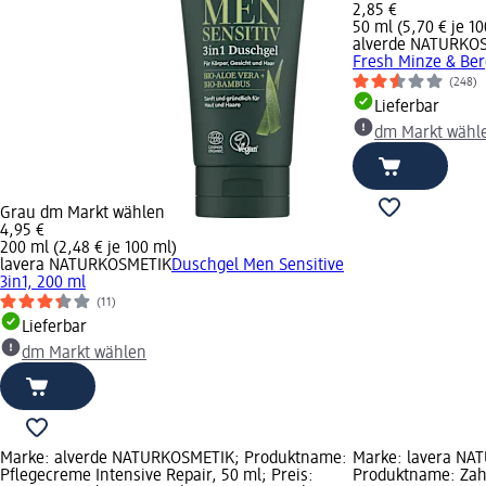
2,85 €
50 ml (5,70 € je 10
alverde NATURKO
Fresh Minze & Ber
(248)
Lieferbar
dm Markt wähl
Grau dm Markt wählen
4,95 €
200 ml (2,48 € je 100 ml)
lavera NATURKOSMETIK
Duschgel Men Sensitive
3in1, 200 ml
(11)
Lieferbar
dm Markt wählen
Marke: alverde NATURKOSMETIK; Produktname:
Marke: lavera NA
Pflegecreme Intensive Repair, 50 ml; Preis:
Produktname: Zah