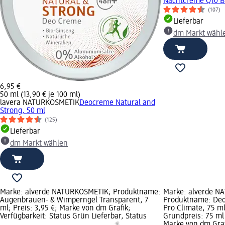
Nachtcreme Q10 Bi
(107)
Lieferbar
dm Markt wähl
6,95 €
50 ml (13,90 € je 100 ml)
lavera NATURKOSMETIK
Deocreme Natural and
Strong, 50 ml
(125)
Lieferbar
dm Markt wählen
Marke: alverde NATURKOSMETIK; Produktname:
Marke: alverde N
Augenbrauen- & Wimperngel Transparent, 7
Produktname: Deo
ml; Preis: 3,95 €; Marke von dm Grafik;
Pro Climate, 75 ml
Verfügbarkeit: Status Grün Lieferbar, Status
Grundpreis: 75 ml 
Marke von dm Graf