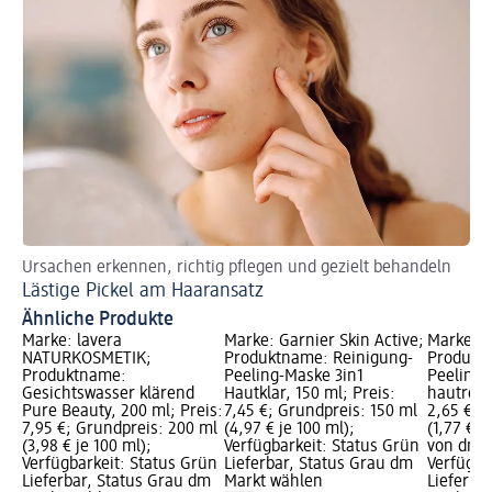
Ursachen erkennen, richtig pflegen und gezielt behandeln
Lästige Pickel am Haaransatz
Ähnliche Produkte
Marke: lavera
Marke: Garnier Skin Active;
Marke: B
NATURKOSMETIK;
Produktname: Reinigung-
Produkt
Produktname:
Peeling-Maske 3in1
Peeling-
Gesichtswasser klärend
Hautklar, 150 ml; Preis:
hautrein,
Pure Beauty, 200 ml; Preis:
7,45 €; Grundpreis: 150 ml
2,65 €; 
7,95 €; Grundpreis: 200 ml
(4,97 € je 100 ml);
(1,77 € j
(3,98 € je 100 ml);
Verfügbarkeit: Status Grün
von dm G
Verfügbarkeit: Status Grün
Lieferbar, Status Grau dm
Verfügba
Lieferbar, Status Grau dm
Markt wählen
Lieferba