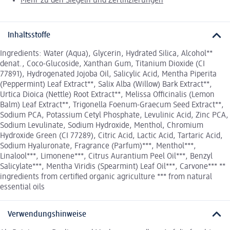
Mehr zu den Siegeln und Zertifizierungen
Inhaltsstoffe
Ingredients: Water (Aqua), Glycerin, Hydrated Silica, Alcohol**
denat., Coco-Glucoside, Xanthan Gum, Titanium Dioxide (CI
77891), Hydrogenated Jojoba Oil, Salicylic Acid, Mentha Piperita
(Peppermint) Leaf Extract**, Salix Alba (Willow) Bark Extract**,
Urtica Dioica (Nettle) Root Extract**, Melissa Officinalis (Lemon
Balm) Leaf Extract**, Trigonella Foenum-Graecum Seed Extract**,
Sodium PCA, Potassium Cetyl Phosphate, Levulinic Acid, Zinc PCA,
Sodium Levulinate, Sodium Hydroxide, Menthol, Chromium
Hydroxide Green (CI 77289), Citric Acid, Lactic Acid, Tartaric Acid,
Sodium Hyaluronate, Fragrance (Parfum)***, Menthol***,
Linalool***, Limonene***, Citrus Aurantium Peel Oil***, Benzyl
Salicylate***, Mentha Viridis (Spearmint) Leaf Oil***, Carvone*** **
ingredients from certified organic agriculture *** from natural
essential oils
Verwendungshinweise