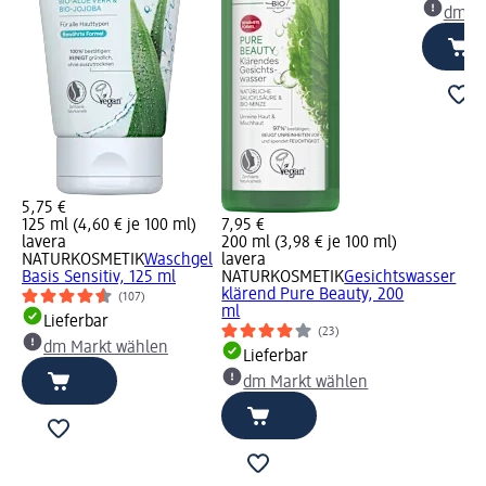
dm Ma
5,75 €
125 ml (4,60 € je 100 ml)
7,95 €
lavera
200 ml (3,98 € je 100 ml)
NATURKOSMETIK
Waschgel
lavera
Basis Sensitiv, 125 ml
NATURKOSMETIK
Gesichtswasser
klärend Pure Beauty, 200
(107)
ml
Lieferbar
(23)
dm Markt wählen
Lieferbar
dm Markt wählen