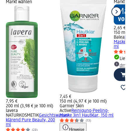
Markt wählen
Markt w
2,65 €
150 ml (1
Balea
Rei
Maske 3i
ml
Liefe
dm Ma
7,45 €
7,95 €
150 ml (4,97 € je 100 ml)
200 ml (3,98 € je 100 ml)
Garnier Skin
lavera
Active
Reinigung-Peeling-
NATURKOSMETIK
Gesichtswasser
Maske 3in1 Hautklar, 150 ml
klärend Pure Beauty, 200
(13)
ml
Hinweise
(23)