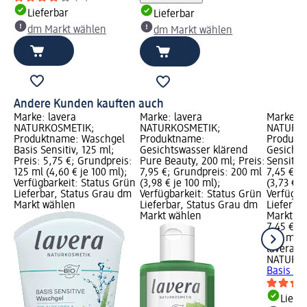
Lieferbar
Lieferbar
dm Markt wählen
dm Markt wählen
Andere Kunden kauften auch
Marke: lavera
Marke: lavera
Marke: l
NATURKOSMETIK;
NATURKOSMETIK;
NATURKO
Produktname: Waschgel
Produktname:
Produkt
Basis Sensitiv, 125 ml;
Gesichtswasser klärend
Gesichts
Preis: 5,75 €; Grundpreis:
Pure Beauty, 200 ml; Preis:
Sensitiv,
125 ml (4,60 € je 100 ml);
7,95 €; Grundpreis: 200 ml
7,45 €; 
Verfügbarkeit: Status Grün
(3,98 € je 100 ml);
(3,73 € j
Lieferbar, Status Grau dm
Verfügbarkeit: Status Grün
Verfügba
Markt wählen
Lieferbar, Status Grau dm
Lieferba
Markt wählen
Markt w
7,45 €
200 ml (3
lavera
NATURK
Basis Sen
Liefe