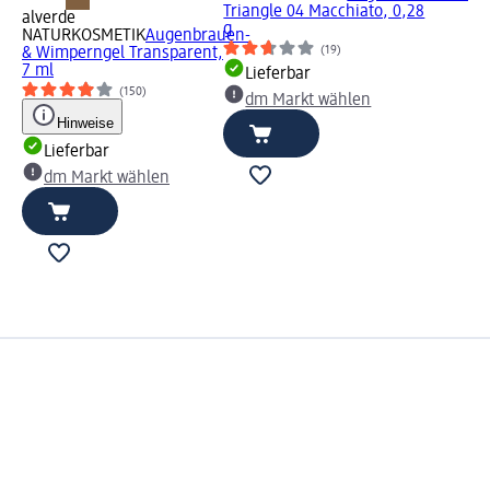
Triangle 04 Macchiato, 0,28
alverde
g
NATURKOSMETIK
Augenbrauen-
(19)
& Wimperngel Transparent,
7 ml
Lieferbar
(150)
dm Markt wählen
Hinweise
Lieferbar
dm Markt wählen