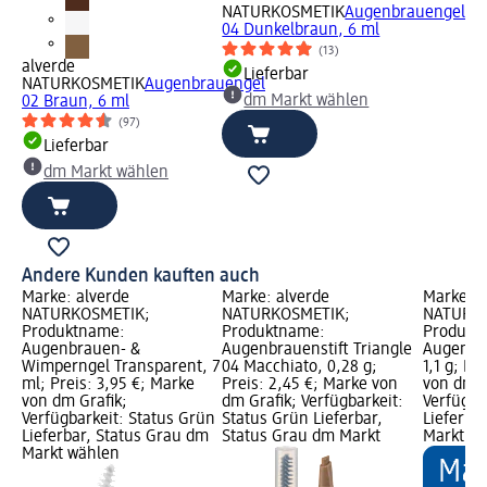
NATURKOSMETIK
Augenbrauengel
04 Dunkelbraun, 6 ml
(13)
alverde
Lieferbar
NATURKOSMETIK
Augenbrauengel
dm Markt wählen
02 Braun, 6 ml
(97)
Lieferbar
dm Markt wählen
Andere Kunden kauften auch
Marke: alverde
Marke: alverde
Marke: a
NATURKOSMETIK;
NATURKOSMETIK;
NATURKO
Produktname:
Produktname:
Produkt
Augenbrauen- &
Augenbrauenstift Triangle
Augenbra
Wimperngel Transparent, 7
04 Macchiato, 0,28 g;
1,1 g; Pr
ml; Preis: 3,95 €; Marke
Preis: 2,45 €; Marke von
von dm G
von dm Grafik;
dm Grafik; Verfügbarkeit:
Verfügba
Verfügbarkeit: Status Grün
Status Grün Lieferbar,
Lieferba
Lieferbar, Status Grau dm
Status Grau dm Markt
Markt w
Markt wählen