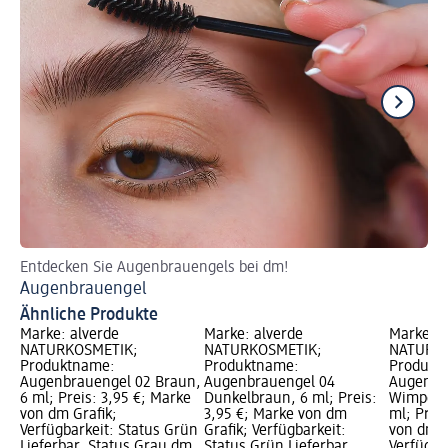
Entdecken Sie Augenbrauengels bei dm!
Sc
Augenbrauengel
So
Ähnliche Produkte
Marke: alverde
Marke: alverde
Marke: a
NATURKOSMETIK;
NATURKOSMETIK;
NATURKO
Produktname:
Produktname:
Produkt
Augenbrauengel 02 Braun,
Augenbrauengel 04
Augenbr
6 ml; Preis: 3,95 €; Marke
Dunkelbraun, 6 ml; Preis:
Wimperng
von dm Grafik;
3,95 €; Marke von dm
ml; Prei
Verfügbarkeit: Status Grün
Grafik; Verfügbarkeit:
von dm G
Lieferbar, Status Grau dm
Status Grün Lieferbar,
Verfügba