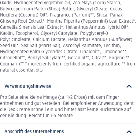
Oxide, Hydrogenated Vegetable Oil, Zea Mays (Corn) Starch,
Butyrospermum Parkii (Shea) Butter, Glyceryl Oleate, Cocos
Nucifera (Coconut) Oil*, Fragrance (Parfum)**, Silica, Panax
Ginseng Root Extract*, Mentha Piperita (Peppermint) Leaf Extract*,
Camellia Sinensis Leaf Extract*, Helianthus Annuus Hybrid Oil*,
Kaolin, Tocopherol, Glyceryl Caprylate, Polyglyceryl-3
Polyricinoleate, Calcium Lactate, Helianthus Annuus (Sunflower)
Seed Oil*, Sea Salt (Maris Sal), Ascorbyl Palmitate, Lecithin,
Hydrogenated Palm Glycerides Citrate, Linalool**, Limonene**,
Citronellol**, Benzyl Salicylate**, Geraniol**, Citral**, Eugenol**,
Coumarin** * ingredients from certified organic agriculture ** from
natural essential oils
Verwendungshinweise
Pro Seite eine kleine Menge (ca. 1/2 Erbse) mit dem Finger
entnehmen und gut verteilen. Bei empfohlener Anwendung zieht
die Deo Creme schnell ein und hinterlässt keine Rückstände auf
der Kleidung. Reicht für 3-5 Monate.
Anschrift des Unternehmens