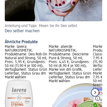
Anleitung und Tipps: Mixen Sie Ihr Deo selbst
De
Deo selber machen
Sc
De
Ähnliche Produkte
Marke: lavera
Marke: alverde
Marke: 
NATURKOSMETIK;
NATURKOSMETIK;
Produkt
Produktname: Deo Roll-On
Produktname: Deocreme
Classic, 
Natural and Strong, 50 ml;
Pure & Strong, 50 ml;
7,95 €; 
Preis: 5,95 €; Grundpreis:
Preis: 4,45 €; Grundpreis:
(15,90 € 
50 ml (11,90 € je 100 ml);
50 ml (8,90 € je 100 ml);
Verfügba
Verfügbarkeit: Status Grün
Marke von dm Grafik;
Lieferba
Lieferbar, Status Grau dm
Verfügbarkeit: Status Grün
Markt w
Markt wählen
Lieferbar, Status Grau dm
7,95 €
Markt wählen
50 ml (15
Greendo
Classic, 
Hinw
Liefe