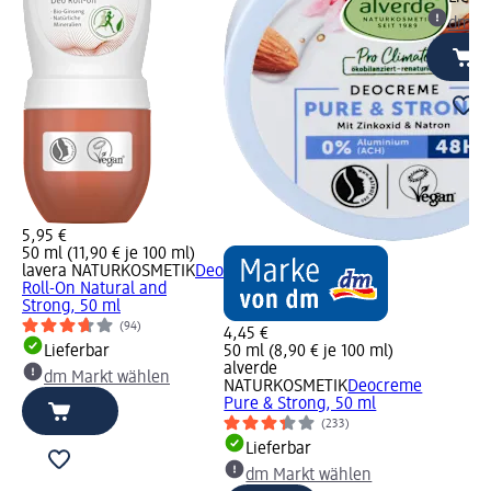
dm Ma
5,95 €
50 ml (11,90 € je 100 ml)
lavera NATURKOSMETIK
Deo
Roll-On Natural and
Strong, 50 ml
(94)
4,45 €
Lieferbar
50 ml (8,90 € je 100 ml)
alverde
dm Markt wählen
NATURKOSMETIK
Deocreme
Pure & Strong, 50 ml
(233)
Lieferbar
dm Markt wählen