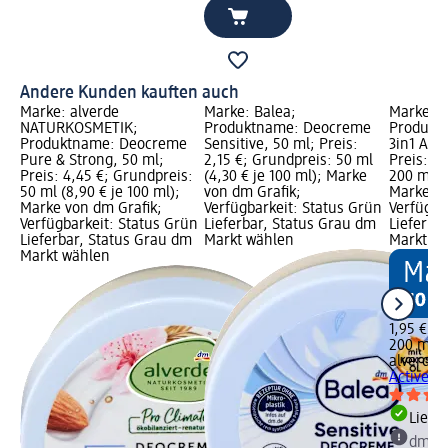
Andere Kunden kauften auch
Marke: alverde
Marke: Balea;
Marke: a
NATURKOSMETIK;
Produktname: Deocreme
Produkt
Produktname: Deocreme
Sensitive, 50 ml; Preis:
3in1 Act
Pure & Strong, 50 ml;
2,15 €; Grundpreis: 50 ml
Preis: 1,
Preis: 4,45 €; Grundpreis:
(4,30 € je 100 ml); Marke
200 ml (0
50 ml (8,90 € je 100 ml);
von dm Grafik;
Marke vo
Marke von dm Grafik;
Verfügbarkeit: Status Grün
Verfügba
Verfügbarkeit: Status Grün
Lieferbar, Status Grau dm
Lieferba
Lieferbar, Status Grau dm
Markt wählen
Markt w
Markt wählen
1,95 €
200 ml (0
alverde
Active N
Liefe
dm Ma