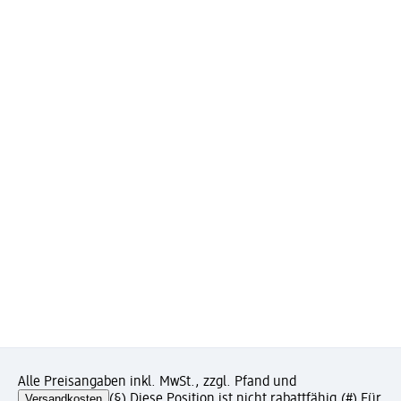
Alle Preisangaben inkl. MwSt., zzgl. Pfand und
Versandkosten
(§) Diese Position ist nicht rabattfähig.
(#) Für