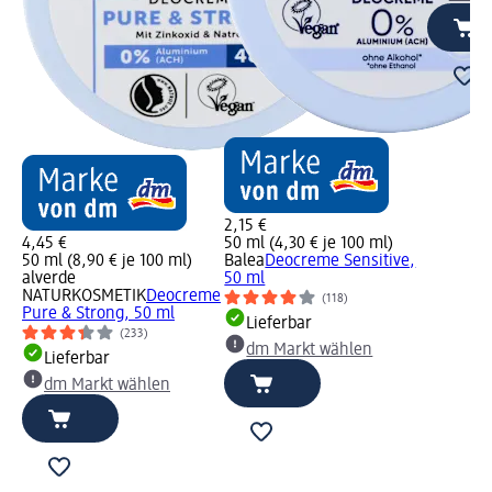
2,15 €
4,45 €
50 ml (4,30 € je 100 ml)
50 ml (8,90 € je 100 ml)
Balea
Deocreme Sensitive,
alverde
50 ml
NATURKOSMETIK
Deocreme
(118)
Pure & Strong, 50 ml
Lieferbar
(233)
dm Markt wählen
Lieferbar
dm Markt wählen