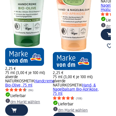
NATURK
Nagelcr
Hyaluron
Liefe
dm Ma
2,25 €
75 ml (3,00 € je 100 ml)
2,25 €
alverde
75 ml (3,00 € je 100 ml)
NATURKOSMETIK
Handcreme
alverde
Bio-Olive, 75 ml
NATURKOSMETIK
Hand- &
Nagelbalsam Bio-Aprikose,
(86)
75 ml
Lieferbar
(108)
dm Markt wählen
Lieferbar
dm Markt wählen