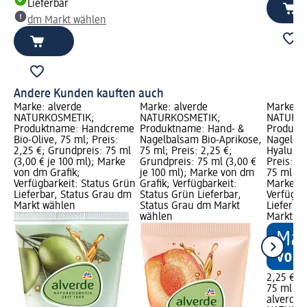
Lieferbar
dm Markt wählen
Andere Kunden kauften auch
Marke: alverde
Marke: alverde
Marke: a
NATURKOSMETIK;
NATURKOSMETIK;
NATURKO
Produktname: Handcreme
Produktname: Hand- &
Produkt
Bio-Olive, 75 ml; Preis:
Nagelbalsam Bio-Aprikose,
Nagelcr
2,25 €; Grundpreis: 75 ml
75 ml; Preis: 2,25 €;
Hyaluron
(3,00 € je 100 ml); Marke
Grundpreis: 75 ml (3,00 €
Preis: 2
von dm Grafik;
je 100 ml); Marke von dm
75 ml (3,
Verfügbarkeit: Status Grün
Grafik; Verfügbarkeit:
Marke vo
Lieferbar, Status Grau dm
Status Grün Lieferbar,
Verfügba
Markt wählen
Status Grau dm Markt
Lieferba
wählen
Markt w
2,25 €
75 ml (3,
alverde