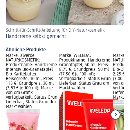
Schritt-für-Schritt-Anleitung für DIY-Naturkosmetik.
Au
Handcreme selbst gemacht
Si
Da
Ähnliche Produkte
Marke: alverde
Marke: WELEDA;
Marke: a
NATURKOSMETIK;
Produktname: Handcreme
NATURKO
Produktname: Handcreme
Granatapfel, 50 ml; Preis:
Produkt
Intensiv Bio-Granatapfel
8,75 €; Grundpreis: 50 ml
Bio-Olive
Bio-Karitébutter
(17,50 € je 100 ml);
2,25 €; 
Reisegröße, 30 ml; Preis:
Verfügbarkeit: Status Grün
(3,00 € j
1,15 €; Grundpreis: 30 ml
Lieferbar, Status Grau dm
von dm G
(3,83 € je 100 ml); Marke
Markt wählen
Verfügba
von dm Grafik;
Lieferba
Verfügbarkeit: Status Grün
Markt w
Lieferbar, Status Grau dm
Markt wählen