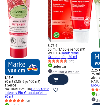
8,75 €
50 ml (17,50 € je 100 ml)
WELEDA
Handcreme
Granatapfel, 50 ml
(101)
Lieferbar
2,25 €
dm Markt wählen
75 ml (3,
1,15 €
alverde
30 ml (3,83 € je 100 ml)
NATURK
alverde
Bio-Olive
NATURKOSMETIK
Handcreme
Intensiv Bio-Granatapfel...,
Liefe
30 ml
dm Ma
(51)