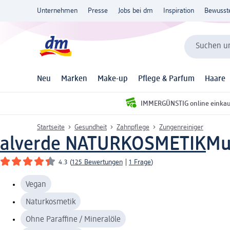
Unternehmen
Presse
Jobs bei dm
Inspiration
Bewusst
Suchen un
Neu
Marken
Make-up
Pflege & Parfum
Haare
IMMERGÜNSTIG online einka
Startseite
Gesundheit
Zahnpflege
Zungenreiniger
alverde NATURKOSMETIK
Mu
4.3
(
125 Bewertungen
|
1 Frage
)
Vegan
Naturkosmetik
Ohne Paraffine / Mineralöle