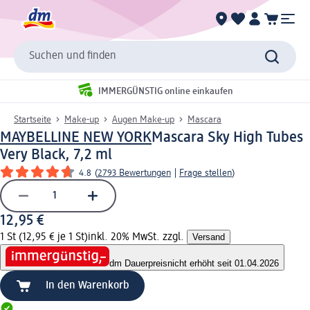
Suchen und finden
IMMERGÜNSTIG online einkaufen
Startseite
Make-up
Augen Make-up
Mascara
MAYBELLINE NEW YORK
Mascara Sky High Tubes
Very Black, 7,2 ml
4.8
(
2793 Bewertungen
|
Frage stellen
)
12,95 €
1 St (12,95 € je 1 St)
inkl. 20% MwSt. zzgl.
Versand
dm Dauerpreis
nicht erhöht seit 01.04.2026
In den Warenkorb