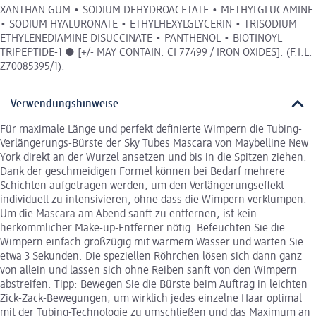
XANTHAN GUM • SODIUM DEHYDROACETATE • METHYLGLUCAMINE
• SODIUM HYALURONATE • ETHYLHEXYLGLYCERIN • TRISODIUM
ETHYLENEDIAMINE DISUCCINATE • PANTHENOL • BIOTINOYL
TRIPEPTIDE-1 ● [+/- MAY CONTAIN: CI 77499 / IRON OXIDES]. (F.I.L.
Z70085395/1).
Verwendungshinweise
Für maximale Länge und perfekt definierte Wimpern die Tubing-
Verlängerungs-Bürste der Sky Tubes Mascara von Maybelline New
York direkt an der Wurzel ansetzen und bis in die Spitzen ziehen.
Dank der geschmeidigen Formel können bei Bedarf mehrere
Schichten aufgetragen werden, um den Verlängerungseffekt
individuell zu intensivieren, ohne dass die Wimpern verklumpen.
Um die Mascara am Abend sanft zu entfernen, ist kein
herkömmlicher Make-up-Entferner nötig. Befeuchten Sie die
Wimpern einfach großzügig mit warmem Wasser und warten Sie
etwa 3 Sekunden. Die speziellen Röhrchen lösen sich dann ganz
von allein und lassen sich ohne Reiben sanft von den Wimpern
abstreifen. Tipp: Bewegen Sie die Bürste beim Auftrag in leichten
Zick-Zack-Bewegungen, um wirklich jedes einzelne Haar optimal
mit der Tubing-Technologie zu umschließen und das Maximum an