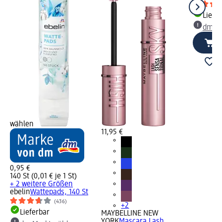
Liefe
dm Ma
wählen
11,95 €
0,95 €
140 St (0,01 € je 1 St)
+ 2 weitere Größen
ebelin
Wattepads, 140 St
(436)
+2
Lieferbar
MAYBELLINE NEW
YORK
Mascara Lash