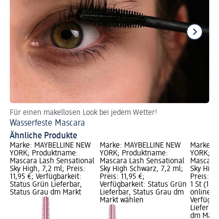
Für einen makellosen Look bei jedem Wetter!
Na
Wasserfeste Mascara
Br
Ähnliche Produkte
Marke: MAYBELLINE NEW
Marke: MAYBELLINE NEW
Marke: 
YORK; Produktname:
YORK; Produktname:
YORK; P
Mascara Lash Sensational
Mascara Lash Sensational
Mascara 
Sky High, 7,2 ml; Preis:
Sky High Schwarz, 7,2 ml;
Sky High
11,95 €; Verfügbarkeit:
Preis: 11,95 €;
Preis: 11
Status Grün Lieferbar,
Verfügbarkeit: Status Grün
1 St (11,9
Status Grau dm Markt
Lieferbar, Status Grau dm
online er
Markt wählen
Verfügba
Lieferbar
dm Märk