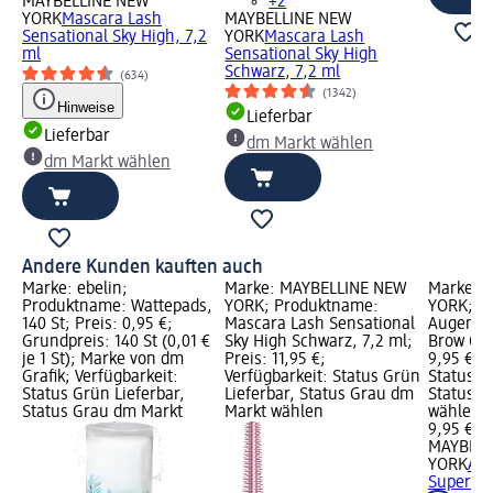
MAYBELLINE NEW
+2
YORK
Mascara Lash
MAYBELLINE NEW
Sensational Sky High, 7,2
YORK
Mascara Lash
ml
Sensational Sky High
Schwarz, 7,2 ml
(634)
(1342)
Hinweise
Lieferbar
Lieferbar
dm Markt wählen
dm Markt wählen
Andere Kunden kauften auch
Marke: ebelin;
Marke: MAYBELLINE NEW
Marke: 
Produktname: Wattepads,
YORK; Produktname:
YORK; P
140 St; Preis: 0,95 €;
Mascara Lash Sensational
Augenbr
Grundpreis: 140 St (0,01 €
Sky High Schwarz, 7,2 ml;
Brow Glu
je 1 St); Marke von dm
Preis: 11,95 €;
9,95 €; V
Grafik; Verfügbarkeit:
Verfügbarkeit: Status Grün
Status G
Status Grün Lieferbar,
Lieferbar, Status Grau dm
Status G
Status Grau dm Markt
Markt wählen
wählen
9,95 €
MAYBELL
YORK
Au
Superloc