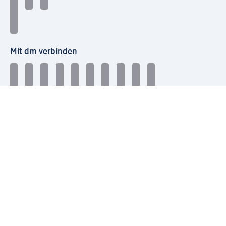
Mit dm verbinden
dm Newsletter: Keine Infos mehr verpassen
Jetzt zum dm Newsletter anmelden
Mein dm-App herunterladen