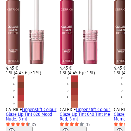
4,45 €
4,45 €
4,45 €
1 St (4,45 € je 1 St)
1 St (4,45 € je 1 St)
1 St (4,45
CATRICE
Lippenstift Colour
CATRICE
Lippenstift Colour
CATRICE
Glaze Lip Tint 020 Mood
Glaze Lip Tint 040 Tint Me
Glaze Li
Nude, 3 ml
Red, 3 ml
Memory,
(7)
(8)