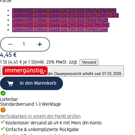
Farbe
Lippenstift Colour Glaze Lip Tint 050 Mocha Memory
Lippenstift Colour Glaze Lip Tint 030 In My Cherry Era
Lippenstift Colour Glaze Lip Tint 020 Mood Nude
Lippenstift Colour Glaze Lip Tint 040 Tint Me Red
Lippenstift Colour Glaze Lip Tint 010 Tinted Love
4,45 €
1 St (4,45 € je 1 St)
inkl. 20% MwSt. zzgl.
Versand
dm Dauerpreis
nicht erhöht seit 07.01.2026
In den Warenkorb
Lieferbar
Standardversand 1-3 Werktage
Verfügbarkeit in einem dm Markt prüfen
Kostenloser Versand ab 49 € mit Mein dm Konto
Einfache & unkomplizierte Rückgabe