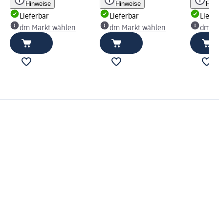
Hinweise
Hinweise
Hinw
Lieferbar
Lieferbar
Liefe
dm Markt wählen
dm Markt wählen
dm Ma