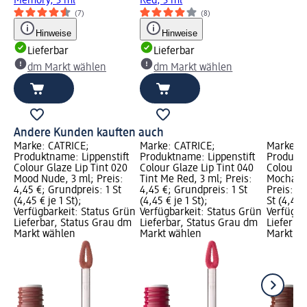
Memory, 3 ml
Red, 3 ml
(7)
(8)
Hinweise
Hinweise
Lieferbar
Lieferbar
dm Markt wählen
dm Markt wählen
Andere Kunden kauften auch
Marke: CATRICE;
Marke: CATRICE;
Marke: C
Produktname: Lippenstift
Produktname: Lippenstift
Produktn
Colour Glaze Lip Tint 020
Colour Glaze Lip Tint 040
Colour G
Mood Nude, 3 ml; Preis:
Tint Me Red, 3 ml; Preis:
Mocha M
4,45 €; Grundpreis: 1 St
4,45 €; Grundpreis: 1 St
Preis: 4,
(4,45 € je 1 St);
(4,45 € je 1 St);
St (4,45 €
Verfügbarkeit: Status Grün
Verfügbarkeit: Status Grün
Verfügba
Lieferbar, Status Grau dm
Lieferbar, Status Grau dm
Lieferba
Markt wählen
Markt wählen
Markt w