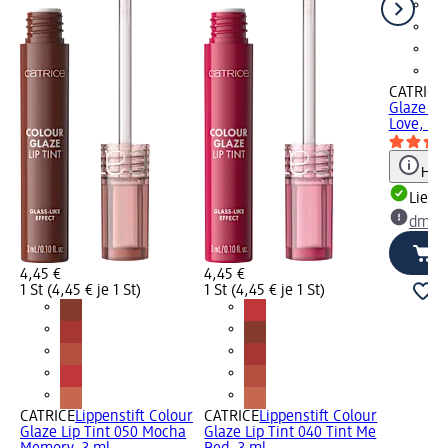
CATRICE
Glaze Lip
Love, 3 
Hinw
Liefe
dm Ma
4,45 €
4,45 €
1 St (4,45 € je 1 St)
1 St (4,45 € je 1 St)
CATRICE
Lippenstift Colour
CATRICE
Lippenstift Colour
Glaze Lip Tint 050 Mocha
Glaze Lip Tint 040 Tint Me