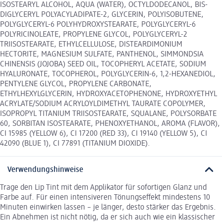
ISOSTEARYL ALCOHOL, AQUA (WATER), OCTYLDODECANOL, BIS-
DIGLYCERYL POLYACYLADIPATE-2, GLYCERIN, POLYISOBUTENE,
POLYGLYCERYL-6 POLYHYDROXYSTEARATE, POLYGLYCERYL-6
POLYRICINOLEATE, PROPYLENE GLYCOL, POLYGLYCERYL-2
TRIISOSTEARATE, ETHYLCELLULOSE, DISTEARDIMONIUM
HECTORITE, MAGNESIUM SULFATE, PANTHENOL, SIMMONDSIA
CHINENSIS (JOJOBA) SEED OIL, TOCOPHERYL ACETATE, SODIUM
HYALURONATE, TOCOPHEROL, POLYGLYCERIN-6, 1,2-HEXANEDIOL,
PENTYLENE GLYCOL, PROPYLENE CARBONATE,
ETHYLHEXYLGLYCERIN, HYDROXYACETOPHENONE, HYDROXYETHYL
ACRYLATE/SODIUM ACRYLOYLDIMETHYL TAURATE COPOLYMER,
ISOPROPYL TITANIUM TRIISOSTEARATE, SQUALANE, POLYSORBATE
60, SORBITAN ISOSTEARATE, PHENOXYETHANOL, AROMA (FLAVOR),
CI 15985 (YELLOW 6), CI 17200 (RED 33), CI 19140 (YELLOW 5), CI
42090 (BLUE 1), CI 77891 (TITANIUM DIOXIDE).
Verwendungshinweise
Trage den Lip Tint mit dem Applikator für sofortigen Glanz und
Farbe auf. Für einen intensiveren Tönungseffekt mindestens 10
Minuten einwirken lassen – je länger, desto stärker das Ergebnis.
Ein Abnehmen ist nicht nötig, da er sich auch wie ein klassischer