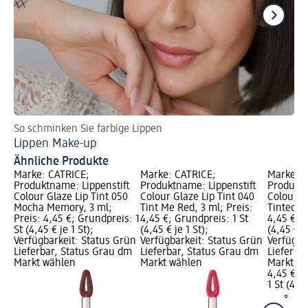
So schminken Sie farbige Lippen
La
Lippen Make-up
Ti
Ähnliche Produkte
Marke: CATRICE;
Marke: CATRICE;
Marke: C
Produktname: Lippenstift
Produktname: Lippenstift
Produktn
Colour Glaze Lip Tint 050
Colour Glaze Lip Tint 040
Colour Gl
Mocha Memory, 3 ml;
Tint Me Red, 3 ml; Preis:
Tinted Lo
Preis: 4,45 €; Grundpreis: 1
4,45 €; Grundpreis: 1 St
4,45 €; G
St (4,45 € je 1 St);
(4,45 € je 1 St);
(4,45 € je
Verfügbarkeit: Status Grün
Verfügbarkeit: Status Grün
Verfügba
Lieferbar, Status Grau dm
Lieferbar, Status Grau dm
Lieferba
Markt wählen
Markt wählen
Markt w
4,45 €
1 St (4,45