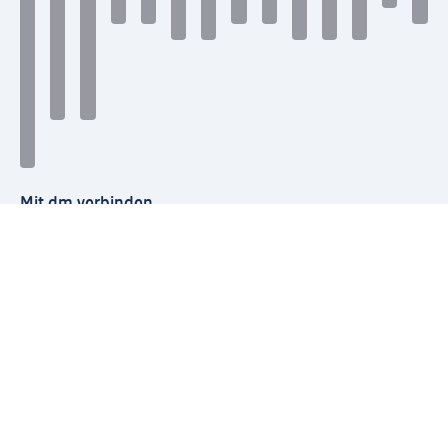
Mit dm verbinden
dm Newsletter: Keine Infos mehr verpassen
Jetzt zum dm Newsletter anmelden