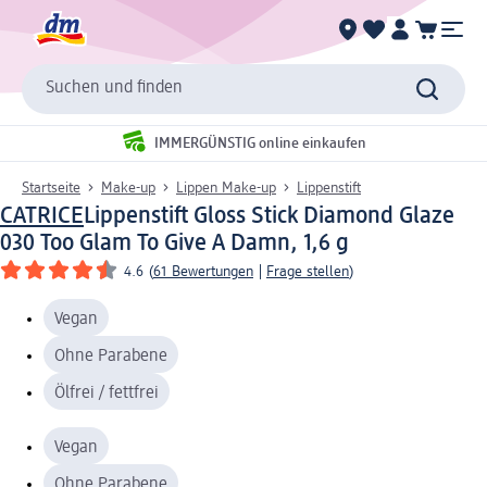
Suchen und finden
IMMERGÜNSTIG online einkaufen
Startseite
Make-up
Lippen Make-up
Lippenstift
CATRICE
Lippenstift Gloss Stick Diamond Glaze
030 Too Glam To Give A Damn, 1,6 g
4.6
(
61 Bewertungen
|
Frage stellen
)
Vegan
Ohne Parabene
Ölfrei / fettfrei
Vegan
Ohne Parabene