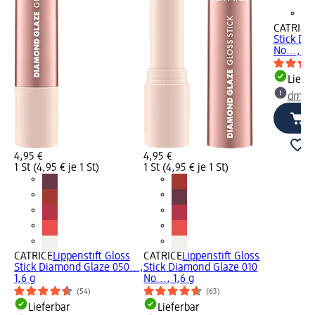
CATRICE
Stick Di
No..., 1,
Liefe
dm Ma
4,95 €
4,95 €
1 St (4,95 € je 1 St)
1 St (4,95 € je 1 St)
CATRICE
Lippenstift Gloss
CATRICE
Lippenstift Gloss
Stick Diamond Glaze 050...,
Stick Diamond Glaze 010
1,6 g
No..., 1,6 g
(54)
(63)
Lieferbar
Lieferbar