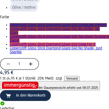
Ölfrei / fettfrei
Farbe
Lippenstift Gloss Stick Diamond Glaze 050 Glitterally Perfect
Lippenstift Gloss Stick Diamond Glaze 010 No Glitter, No
Glory
Lippenstift Gloss Stick Diamond Glaze 030 Too Glam To Give A
Damn
Lippenstift Gloss Stick Diamond Glaze 020 Glow For It
Lippenstift Gloss Stick Diamond Glaze 040 No Shade, Just
Sparkle
4,95 €
1 St (4,95 € je 1 St)
inkl. 20% MwSt. zzgl.
Versand
dm Dauerpreis
nicht erhöht seit 09.07.2025
In den Warenkorb
Lieferbar