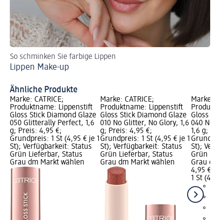
So schminken Sie farbige Lippen
Mi
Lippen Make-up
St
Gl
Ähnliche Produkte
Marke: CATRICE;
Marke: CATRICE;
Marke: C
Produktname: Lippenstift
Produktname: Lippenstift
Produktn
Gloss Stick Diamond Glaze
Gloss Stick Diamond Glaze
Gloss St
050 Glitterally Perfect, 1,6
010 No Glitter, No Glory, 1,6
040 No S
g; Preis: 4,95 €;
g; Preis: 4,95 €;
1,6 g; Pr
Grundpreis: 1 St (4,95 € je 1
Grundpreis: 1 St (4,95 € je 1
Grundprei
St); Verfügbarkeit: Status
St); Verfügbarkeit: Status
St); Verf
Grün Lieferbar, Status
Grün Lieferbar, Status
Grün Lie
Grau dm Markt wählen
Grau dm Markt wählen
Grau dm
4,95 €
1 St (4,95