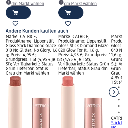
dm Markt wählen
dm Markt wählen
Andere Kunden kauften auch
Marke: CATRICE;
Marke: CATRICE;
Marke: C
Produktname: Lippenstift
Produktname: Lippenstift
Produktn
Gloss Stick Diamond Glaze
Gloss Stick Diamond Glaze
Gloss St
010 No Glitter, No Glory, 1,6
020 Glow For It, 1,6 g;
040 No S
g; Preis: 4,95 €;
Preis: 4,95 €; Grundpreis: 1
1,6 g; Pr
Grundpreis: 1 St (4,95 € je 1
St (4,95 € je 1 St);
Grundprei
St); Verfügbarkeit: Status
Verfügbarkeit: Status Grün
St); Verf
Grün Lieferbar, Status
Lieferbar, Status Grau dm
Grün Lie
Grau dm Markt wählen
Markt wählen
Grau dm
4,95 €
1 St (4,95
CATRICE
Stick Di
No..., 1,