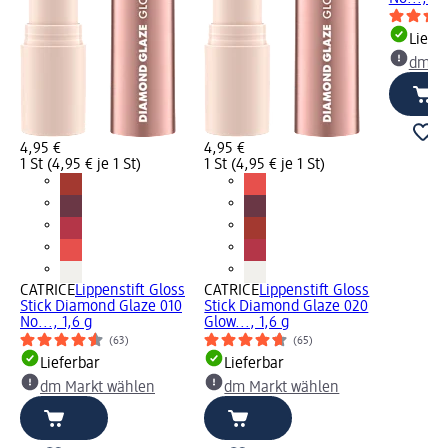
Liefe
dm Ma
4,95 €
4,95 €
1 St (4,95 € je 1 St)
1 St (4,95 € je 1 St)
CATRICE
Lippenstift Gloss
CATRICE
Lippenstift Gloss
Stick Diamond Glaze 010
Stick Diamond Glaze 020
No..., 1,6 g
Glow..., 1,6 g
(63)
(65)
Lieferbar
Lieferbar
dm Markt wählen
dm Markt wählen