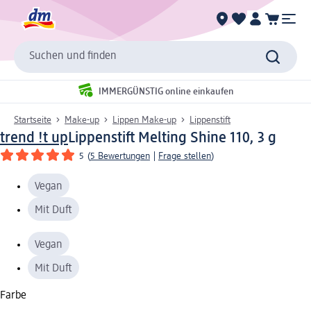
Suchen und finden
IMMERGÜNSTIG online einkaufen
Startseite
Make-up
Lippen Make-up
Lippenstift
trend !t up
Lippenstift Melting Shine 110, 3 g
5
(
5 Bewertungen
|
Frage stellen
)
Vegan
Mit Duft
Vegan
Mit Duft
Farbe