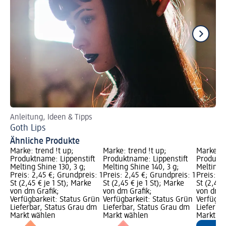
Anleitung, Ideen & Tipps
Di
Goth Lips
Gl
Ähnliche Produkte
Marke: trend !t up;
Marke: trend !t up;
Marke: t
Produktname: Lippenstift
Produktname: Lippenstift
Produktn
Melting Shine 130, 3 g;
Melting Shine 140, 3 g;
Melting S
Preis: 2,45 €; Grundpreis: 1
Preis: 2,45 €; Grundpreis: 1
Preis: 2,
St (2,45 € je 1 St); Marke
St (2,45 € je 1 St); Marke
St (2,45 
von dm Grafik;
von dm Grafik;
von dm G
Verfügbarkeit: Status Grün
Verfügbarkeit: Status Grün
Verfügba
Lieferbar, Status Grau dm
Lieferbar, Status Grau dm
Lieferba
Markt wählen
Markt wählen
Markt w