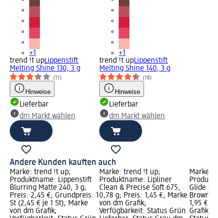
+1
+1
trend !t up
Lippenstift
trend !t up
Lippenstift
Melting Shine 130, 3 g
Melting Shine 140, 3 g
(11)
(18)
Hinweise
Hinweise
Lieferbar
Lieferbar
dm Markt wählen
dm Markt wählen
Andere Kunden kauften auch
Marke: trend !t up;
Marke: trend !t up;
Marke: t
Produktname: Lippenstift
Produktname: Lipliner
Produktn
Blurring Matte 240, 3 g;
Clean & Precise Soft 675,
Glide & 
Preis: 2,45 €; Grundpreis: 1
0,78 g; Preis: 1,45 €; Marke
Brown, 0
St (2,45 € je 1 St); Marke
von dm Grafik;
1,95 €; 
von dm Grafik;
Verfügbarkeit: Status Grün
Grafik; V