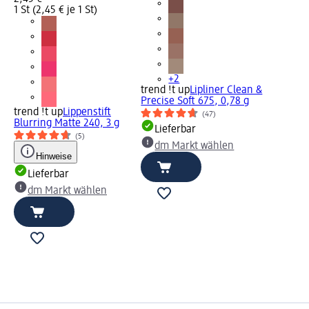
1 St (2,45 € je 1 St)
+2
trend !t up
Lipliner Clean &
Precise Soft 675, 0,78 g
trend !t up
Lippenstift
(47)
Blurring Matte 240, 3 g
Lieferbar
(5)
dm Markt wählen
Hinweise
Lieferbar
dm Markt wählen