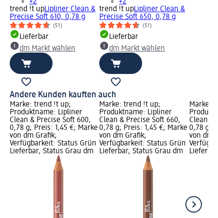
+2
+2
trend !t up
Lipliner Clean &
trend !t up
Lipliner Clean &
Precise Soft 610, 0,78 g
Precise Soft 650, 0,78 g
(51)
(51)
Lieferbar
Lieferbar
dm Markt wählen
dm Markt wählen
Andere Kunden kauften auch
Marke: trend !t up;
Marke: trend !t up;
Marke: t
Produktname: Lipliner
Produktname: Lipliner
Produktn
Clean & Precise Soft 600,
Clean & Precise Soft 660,
Clean & 
0,78 g; Preis: 1,45 €; Marke
0,78 g; Preis: 1,45 €; Marke
0,78 g; P
von dm Grafik;
von dm Grafik;
von dm G
Verfügbarkeit: Status Grün
Verfügbarkeit: Status Grün
Verfügba
Lieferbar, Status Grau dm
Lieferbar, Status Grau dm
Lieferba