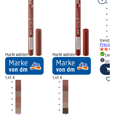
+2
trend !t 
Precise S
Markt wählen
Markt wählen
Liefe
dm Ma
1,45 €
1,45 €