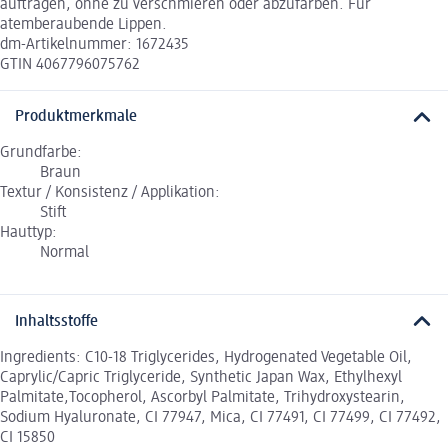
auftragen, ohne zu verschmieren oder abzufärben. Für
atemberaubende Lippen.
dm-Artikelnummer: 1672435
GTIN 4067796075762
Produktmerkmale
Grundfarbe:
Braun
Textur / Konsistenz / Applikation:
Stift
Hauttyp:
Normal
Inhaltsstoffe
Ingredients: C10-18 Triglycerides, Hydrogenated Vegetable Oil,
Caprylic/Capric Triglyceride, Synthetic Japan Wax, Ethylhexyl
Palmitate,Tocopherol, Ascorbyl Palmitate, Trihydroxystearin,
Sodium Hyaluronate, CI 77947, Mica, CI 77491, CI 77499, CI 77492,
CI 15850