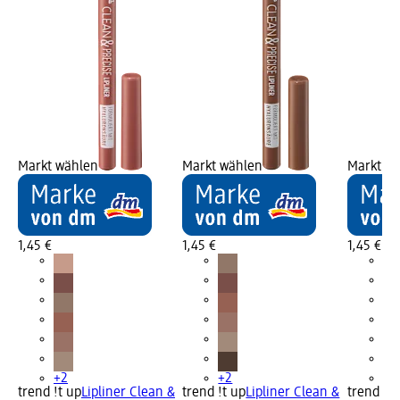
Markt wählen
Markt wählen
Markt w
1,45 €
1,45 €
1,45 €
+2
+2
+2
trend !t up
Lipliner Clean &
trend !t up
Lipliner Clean &
trend !t 