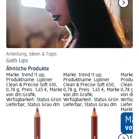
Anleitung, Ideen & Tipps
Je
Goth Lips
Ab
Ähnliche Produkte
Marke: trend !t up;
Marke: trend !t up;
Marke: t
Produktname: Lipliner
Produktname: Lipliner
Produktn
Clean & Precise Soft 610,
Clean & Precise Soft 650,
Clean & 
0,78 g; Preis: 1,45 €; Marke
0,78 g; Preis: 1,45 €; Marke
0,78 g; P
von dm Grafik;
von dm Grafik;
von dm G
Verfügbarkeit: Status Grün
Verfügbarkeit: Status Grün
Verfügba
Lieferbar, Status Grau dm
Lieferbar, Status Grau dm
Lieferba
Markt w
1,45 €