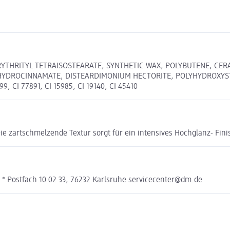
YTHRITYL TETRAISOSTEARATE, SYNTHETIC WAX, POLYBUTENE, CERA
YDROCINNAMATE, DISTEARDIMONIUM HECTORITE, POLYHYDROXYSTEA
 CI 77891, CI 15985, CI 19140, CI 45410
ie zartschmelzende Textur sorgt für ein intensives Hochglanz- Fini
* Postfach 10 02 33, 76232 Karlsruhe servicecenter@dm.de