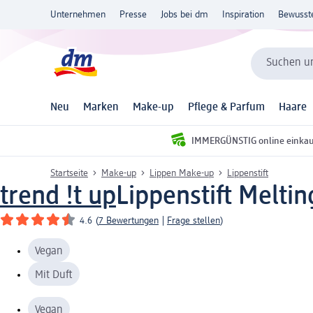
Unternehmen
Presse
Jobs bei dm
Inspiration
Bewusst
Suchen un
Neu
Marken
Make-up
Pflege & Parfum
Haare
IMMERGÜNSTIG online einka
Startseite
Make-up
Lippen Make-up
Lippenstift
trend !t up
Lippenstift Meltin
4.6
(
7 Bewertungen
|
Frage stellen
)
Vegan
Mit Duft
Vegan