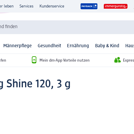
er leben
Services
Kundenservice
d finden
Männerpflege
Gesundheit
Ernährung
Baby & Kind
Hau
ufen
Mein dm-App Vorteile nutzen
Expre
g Shine 120, 3 g