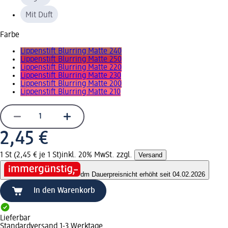
Mit Duft
Farbe
Lippenstift Blurring Matte 240
Lippenstift Blurring Matte 250
Lippenstift Blurring Matte 220
Lippenstift Blurring Matte 230
Lippenstift Blurring Matte 200
Lippenstift Blurring Matte 210
2,45 €
1 St (2,45 € je 1 St)
inkl. 20% MwSt. zzgl.
Versand
dm Dauerpreis
nicht erhöht seit 04.02.2026
In den Warenkorb
Lieferbar
Standardversand 1-3 Werktage