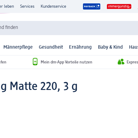
er leben
Services
Kundenservice
d finden
Männerpflege
Gesundheit
Ernährung
Baby & Kind
Hau
ufen
Mein dm-App Vorteile nutzen
Expre
ng Matte 220, 3 g