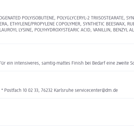
GENATED POLYISOBUTENE, POLYGLYCERYL-2 TRIISOSTEARATE, SY
CERA, ETHYLENE/PROPYLENE COPOLYMER, SYNTHETIC BEESWAX, RU
UROYL LYSINE, POLYHYDROXYSTEARIC ACID, VANILLIN, BENZYL ALC
Für ein intensiveres, samtig-mattes Finish bei Bedarf eine zweite S
* Postfach 10 02 33, 76232 Karlsruhe servicecenter@dm.de