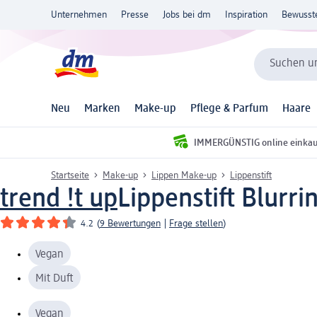
Unternehmen
Presse
Jobs bei dm
Inspiration
Bewusst
Suchen un
Neu
Marken
Make-up
Pflege & Parfum
Haare
IMMERGÜNSTIG online einka
Startseite
Make-up
Lippen Make-up
Lippenstift
trend !t up
Lippenstift Blurri
4.2
(
9 Bewertungen
|
Frage stellen
)
Vegan
Mit Duft
Vegan