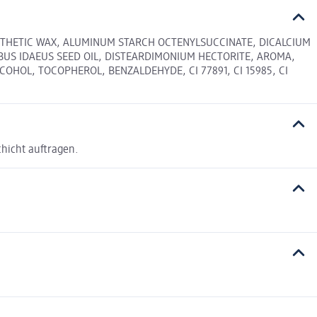
NTHETIC WAX, ALUMINUM STARCH OCTENYLSUCCINATE, DICALCIUM
BUS IDAEUS SEED OIL, DISTEARDIMONIUM HECTORITE, AROMA,
OHOL, TOCOPHEROL, BENZALDEHYDE, CI 77891, CI 15985, CI
chicht auftragen.