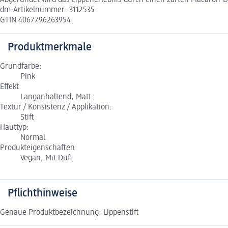
Abgerundet wird das Lippenerlebnis durch einen zarten Macaron-Duf
dm-Artikelnummer: 3112535
GTIN 4067796263954
Produktmerkmale
Grundfarbe:
Pink
Effekt:
Langanhaltend, Matt
Textur / Konsistenz / Applikation:
Stift
Hauttyp:
Normal
Produkteigenschaften:
Vegan, Mit Duft
Pflichthinweise
Genaue Produktbezeichnung: Lippenstift