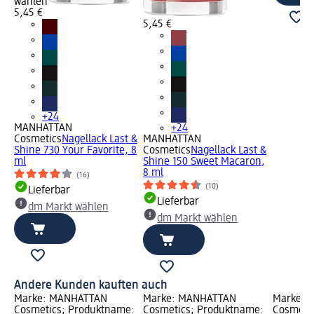
wählen
5,45 €
5,45 €
+24
MANHATTAN
+24
Cosmetics
Nagellack Last &
MANHATTAN
Shine 730 Your Favorite, 8
Cosmetics
Nagellack Last &
ml
Shine 150 Sweet Macaron,
8 ml
(16)
(10)
Lieferbar
Lieferbar
dm Markt wählen
dm Markt wählen
Andere Kunden kauften auch
Marke: MANHATTAN
Marke: MANHATTAN
Marke: 
Cosmetics; Produktname:
Cosmetics; Produktname:
Cosmeti