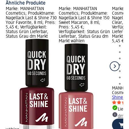
Ähnliche Produkte
Marke: MANHATTAN
Marke: MANHATTAN
Marke: 
Cosmetics; Produktname:
Cosmetics; Produktname:
Cosmeti
Nagellack Last & Shine 730
Nagellack Last & Shine 150
Nagellac
Your Favorite, 8 ml; Preis:
Sweet Macaron, 8 ml;
Clear, 8 
5,45 €; Verfügbarkeit:
Preis: 5,45 €;
Verfügba
Status Grün Lieferbar,
Verfügbarkeit: Status Grün
Lieferba
Status Grau dm Markt
Lieferbar, Status Grau dm
Markt w
Markt wählen
5,45 €
+2
MANHAT
Cosmeti
Shine 01
Liefe
dm Ma