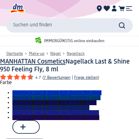
Suchen und finden
IMMERGÜNSTIG online einkaufen
Startseite
Make-up
Nägel
Nagellack
MANHATTAN Cosmetics
Nagellack Last & Shine
950 Feeling Fly, 8 ml
4.7
(
7 Bewertungen
|
Frage stellen
)
Farbe
Nagellack Last & Shine 828 Danny Boy Blue
Nagellack Last & Shine 970 Beginners Luck
Nagellack Last & Shine 790 Black Is Black
Nagellack Last & Shine 105 Evergreen
Nagellack Last & Shine 040 Midnight Rush
Nagellack Last & Shine 740 Danger Attract