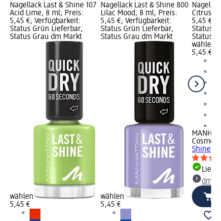
Nagellack Last & Shine 107
Nagellack Last & Shine 800
Nagellac
Acid Lime, 8 ml; Preis:
Lilac Mood, 8 ml; Preis:
Citrus Me
5,45 €; Verfügbarkeit:
5,45 €; Verfügbarkeit:
5,45 €; V
Status Grün Lieferbar,
Status Grün Lieferbar,
Status G
Status Grau dm Markt
Status Grau dm Markt
Status G
wählen
5,45 €
+2
MANHAT
Cosmeti
Shine 10
Liefe
dm Ma
wählen
wählen
5,45 €
5,45 €