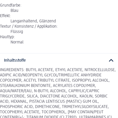
Grundfarbe:
Blau
Effekt:
Langanhaltend, Glänzend
Textur / Konsistenz / Applikation:
Flüssig
Hauttyp:
Normal
Inhaltsstoffe
INGREDIENTS: BUTYL ACETATE, ETHYL ACETATE, NITROCELLULOSE,
ADIPIC ACID/NEOPENTYL GLYCOL/TRIMELLITIC ANHYDRIDE
COPOLYMER, ACETYL TRIBUTYL CITRATE, ISOPROPYL ALCOHOL,
STEARALKONIUM BENTONITE, ACRYLATES COPOLYMER,
AQUA/WATER/EAU, N-BUTYL ALCOHOL, CAPRYLIC/CAPRIC
TRIGLYCERIDE, SILICA, DIACETONE ALCOHOL, KAOLIN, SORBIC
ACID, HEXANAL, PISTACIA LENTISCUS (MASTIC) GUM OIL,
PHOSPHORIC ACID, DIMETHICONE, TRIMETHYLSILOXYSILICATE,
TOCOPHERYL ACETATE, TOCOPHEROL, [MAY CONTAIN/PEUT
CONTENIR/+/-: TITANIUM DIOXIDE (CI 77891), ULTRAMARINES (CI