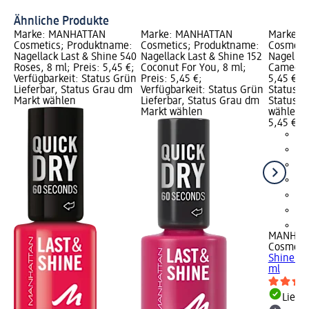
Ähnliche Produkte
Marke: MANHATTAN
Marke: MANHATTAN
Marke: 
Cosmetics; Produktname:
Cosmetics; Produktname:
Cosmeti
Nagellack Last & Shine 540
Nagellack Last & Shine 152
Nagellac
Roses, 8 ml; Preis: 5,45 €;
Coconut For You, 8 ml;
Cameo Ro
Verfügbarkeit: Status Grün
Preis: 5,45 €;
5,45 €; V
Lieferbar, Status Grau dm
Verfügbarkeit: Status Grün
Status G
Markt wählen
Lieferbar, Status Grau dm
Status G
Markt wählen
wählen
5,45 €
+2
MANHAT
Cosmeti
Shine 10
ml
Liefe