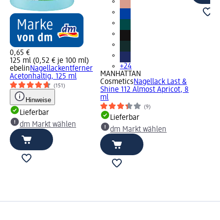
0,65 €
125 ml (0,52 € je 100 ml)
+24
ebelin
Nagellackentferner
MANHATTAN
Acetonhaltig, 125 ml
Cosmetics
Nagellack Last &
(151)
Shine 112 Almost Apricot, 8
ml
Hinweise
(9)
Lieferbar
Lieferbar
dm Markt wählen
dm Markt wählen