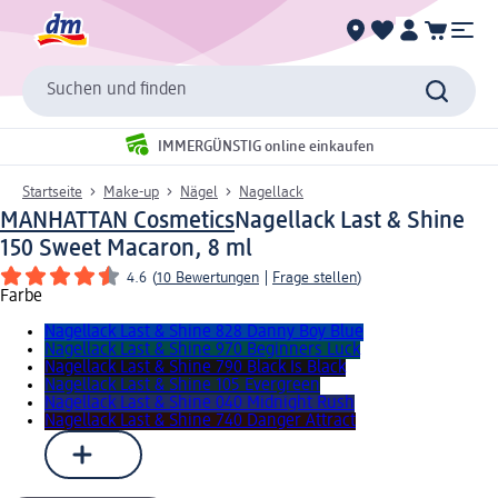
Suchen und finden
IMMERGÜNSTIG online einkaufen
Startseite
Make-up
Nägel
Nagellack
MANHATTAN Cosmetics
Nagellack Last & Shine
150 Sweet Macaron, 8 ml
4.6
(
10 Bewertungen
|
Frage stellen
)
Farbe
Nagellack Last & Shine 828 Danny Boy Blue
Nagellack Last & Shine 970 Beginners Luck
Nagellack Last & Shine 790 Black Is Black
Nagellack Last & Shine 105 Evergreen
Nagellack Last & Shine 040 Midnight Rush
Nagellack Last & Shine 740 Danger Attract