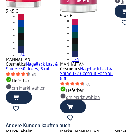
dm Ma
5,45 €
5,45 €
+24
MANHATTAN
+24
Cosmetics
Nagellack Last &
MANHATTAN
Shine 540 Roses, 8 ml
Cosmetics
Nagellack Last &
Shine 152 Coconut For You,
(5)
8 ml
Lieferbar
(7)
dm Markt wählen
Lieferbar
dm Markt wählen
Andere Kunden kauften auch
Marke: ebelin;
Marke: MANHATTAN
Marke: 