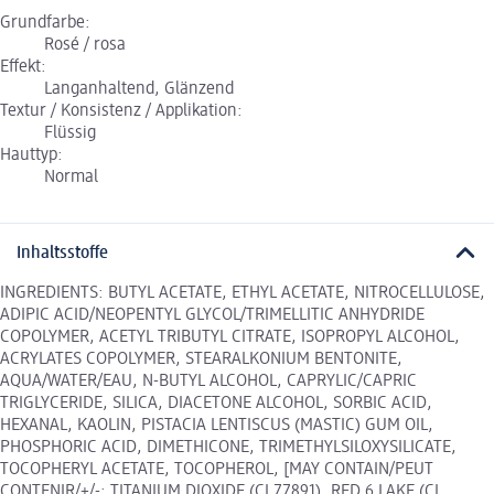
Grundfarbe:
Rosé / rosa
Effekt:
Langanhaltend, Glänzend
Textur / Konsistenz / Applikation:
Flüssig
Hauttyp:
Normal
Inhaltsstoffe
INGREDIENTS: BUTYL ACETATE, ETHYL ACETATE, NITROCELLULOSE,
ADIPIC ACID/NEOPENTYL GLYCOL/TRIMELLITIC ANHYDRIDE
COPOLYMER, ACETYL TRIBUTYL CITRATE, ISOPROPYL ALCOHOL,
ACRYLATES COPOLYMER, STEARALKONIUM BENTONITE,
AQUA/WATER/EAU, N-BUTYL ALCOHOL, CAPRYLIC/CAPRIC
TRIGLYCERIDE, SILICA, DIACETONE ALCOHOL, SORBIC ACID,
HEXANAL, KAOLIN, PISTACIA LENTISCUS (MASTIC) GUM OIL,
PHOSPHORIC ACID, DIMETHICONE, TRIMETHYLSILOXYSILICATE,
TOCOPHERYL ACETATE, TOCOPHEROL, [MAY CONTAIN/PEUT
CONTENIR/+/-: TITANIUM DIOXIDE (CI 77891), RED 6 LAKE (CI