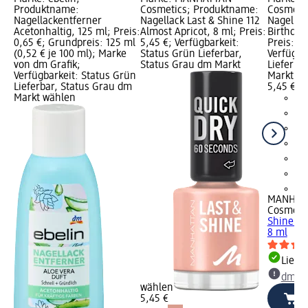
Produktname:
Cosmetics; Produktname:
Cosmeti
Nagellackentferner
Nagellack Last & Shine 112
Nagellac
Acetonhaltig, 125 ml; Preis:
Almost Apricot, 8 ml; Preis:
Birthday
0,65 €; Grundpreis: 125 ml
5,45 €; Verfügbarkeit:
Preis: 5,
(0,52 € je 100 ml); Marke
Status Grün Lieferbar,
Verfügba
von dm Grafik;
Status Grau dm Markt
Lieferba
Verfügbarkeit: Status Grün
Markt w
Lieferbar, Status Grau dm
5,45 €
Markt wählen
+2
MANHAT
Cosmeti
Shine 11
8 ml
Liefe
dm Ma
wählen
5,45 €