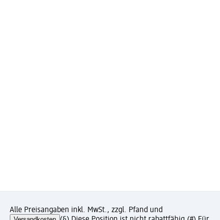
Alle Preisangaben inkl. MwSt., zzgl. Pfand und
Versandkosten
(§) Diese Position ist nicht rabattfähig.
(#) Für