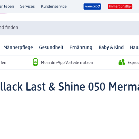
er leben
Services
Kundenservice
d finden
Männerpflege
Gesundheit
Ernährung
Baby & Kind
Hau
ufen
Mein dm-App Vorteile nutzen
Expre
llack Last & Shine 050 Merma