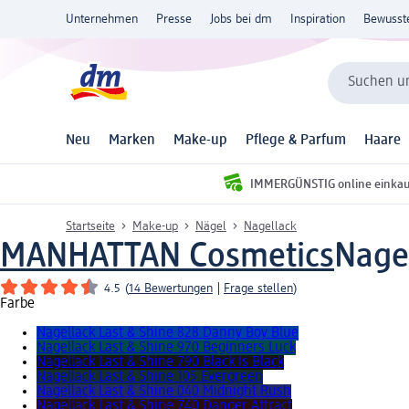
Unternehmen
Presse
Jobs bei dm
Inspiration
Bewusst
Suchen un
Neu
Marken
Make-up
Pflege & Parfum
Haare
IMMERGÜNSTIG online einka
Startseite
Make-up
Nägel
Nagellack
MANHATTAN Cosmetics
Nage
4.5
(
14 Bewertungen
|
Frage stellen
)
Farbe
Nagellack Last & Shine 828 Danny Boy Blue
Nagellack Last & Shine 970 Beginners Luck
Nagellack Last & Shine 790 Black Is Black
Nagellack Last & Shine 105 Evergreen
Nagellack Last & Shine 040 Midnight Rush
Nagellack Last & Shine 740 Danger Attract