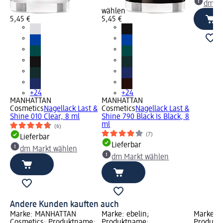
dm Ma
wählen
5,45 €
5,45 €
+24
+24
MANHATTAN
MANHATTAN
Cosmetics
Nagellack Last &
Cosmetics
Nagellack Last &
Shine 010 Clear, 8 ml
Shine 790 Black Is Black, 8
ml
(6)
(7)
Lieferbar
Lieferbar
dm Markt wählen
dm Markt wählen
Andere Kunden kauften auch
Marke: MANHATTAN
Marke: ebelin;
Marke: t
Cosmetics; Produktname:
Produktname:
Produktn