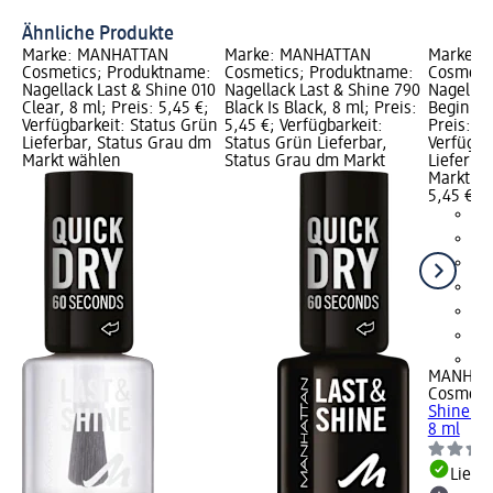
Ähnliche Produkte
Marke: MANHATTAN
Marke: MANHATTAN
Marke: 
Cosmetics; Produktname:
Cosmetics; Produktname:
Cosmeti
Nagellack Last & Shine 010
Nagellack Last & Shine 790
Nagellac
Clear, 8 ml; Preis: 5,45 €;
Black Is Black, 8 ml; Preis:
Beginner
Verfügbarkeit: Status Grün
5,45 €; Verfügbarkeit:
Preis: 5,
Lieferbar, Status Grau dm
Status Grün Lieferbar,
Verfügba
Markt wählen
Status Grau dm Markt
Lieferba
Markt w
5,45 €
+2
MANHAT
Cosmeti
Shine 97
8 ml
Liefe