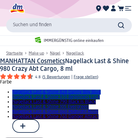
Suchen und finden
IMMERGÜNSTIG online einkaufen
Startseite
Make-up
Nägel
Nagellack
MANHATTAN Cosmetics
Nagellack Last & Shine
980 Crazy Abt Cargo, 8 ml
4.8
(
5 Bewertungen
|
Frage stellen
)
Farbe
Nagellack Last & Shine 828 Danny Boy Blue
Nagellack Last & Shine 970 Beginners Luck
Nagellack Last & Shine 790 Black Is Black
Nagellack Last & Shine 105 Evergreen
Nagellack Last & Shine 040 Midnight Rush
Nagellack Last & Shine 740 Danger Attract