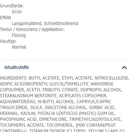
Grundfarbe:
Grün
Effekt:
Langanhaltend, Schnelltrocknend
Textur / Konsistenz / Applikation:
Flüssig
Hauttyp:
Normal
Inhaltsstoffe
INGREDIENTS: BUTYL ACETATE, ETHYL ACETATE, NITROCELLULOSE,
ADIPIC ACID/NEOPENTYL GLYCOL/TRIMELLITIC ANHYDRIDE
COPOLYMER, ACETYL TRIBUTYL CITRATE, ISOPROPYL ALCOHOL,
STEARALKONIUM BENTONITE, ACRYLATES COPOLYMER,
AQUA/WATER/EAU, N-BUTYL ALCOHOL, CAPRYLIC/CAPRIC
TRIGLYCERIDE, SILICA, DIACETONE ALCOHOL, SORBIC ACID,
HEXANAL, KAOLIN, PISTACIA LENTISCUS (MASTIC) GUM OIL,
PHOSPHORIC ACID, DIMETHICONE, TRIMETHYLSILOXYSILICATE,
TOCOPHERYL ACETATE, TOCOPHEROL, [MAY CONTAIN/PEUT
CONTENIR/+/-: TITANIUM DIOXIDE (CI 77891), YELLOW 5 LAKE (CI