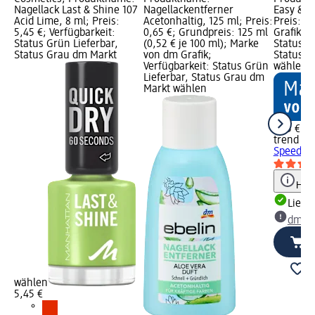
Nagellack Last & Shine 107
Nagellackentferner
Easy & S
Acid Lime, 8 ml; Preis:
Acetonhaltig, 125 ml; Preis:
Preis: 1
5,45 €; Verfügbarkeit:
0,65 €; Grundpreis: 125 ml
Grafik; V
Status Grün Lieferbar,
(0,52 € je 100 ml); Marke
Status G
Status Grau dm Markt
von dm Grafik;
Status G
Verfügbarkeit: Status Grün
wählen
Lieferbar, Status Grau dm
Markt wählen
1,75 €
trend !t 
Speedy 5
Hinw
Liefe
dm Ma
wählen
5,45 €