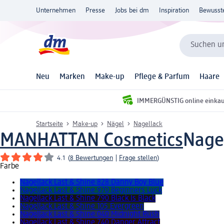
Unternehmen
Presse
Jobs bei dm
Inspiration
Bewusst
Suchen un
Neu
Marken
Make-up
Pflege & Parfum
Haare
IMMERGÜNSTIG online einka
Startseite
Make-up
Nägel
Nagellack
MANHATTAN Cosmetics
Nagel
4.1
(
8 Bewertungen
|
Frage stellen
)
Farbe
Nagellack Last & Shine 828 Danny Boy Blue
Nagellack Last & Shine 970 Beginners Luck
Nagellack Last & Shine 790 Black Is Black
Nagellack Last & Shine 105 Evergreen
Nagellack Last & Shine 040 Midnight Rush
Nagellack Last & Shine 740 Danger Attract