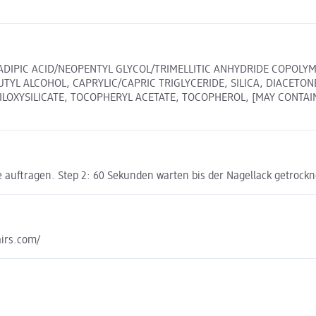
 ADIPIC ACID/NEOPENTYL GLYCOL/TRIMELLITIC ANHYDRIDE COPOLYM
L ALCOHOL, CAPRYLIC/CAPRIC TRIGLYCERIDE, SILICA, DIACETONE 
OXYSILICATE, TOCOPHERYL ACETATE, TOCOPHEROL, [MAY CONTAIN/PE
 auftragen. Step 2: 60 Sekunden warten bis der Nagellack getrocknet
irs.com/