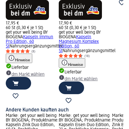
17,95 €
17,90 €
60 St (0,30 € je 1 St)
60 St (0,30 € je 1 St)
get your well being BY
get your well being BY
BIOGENA
Kapseln Immun
BIOGENA
Kapseln
Pro Edition, 60
Magnesium Komplex
St
Nahrungsergänzungsmittel
Edition, 60
St
Nahrungsergänzungsmittel
(8)
(18)
Hinweise
Hinweise
Lieferbar
Lieferbar
dm Markt wählen
dm Markt wählen
Andere Kunden kauften auch
Marke: get your well being
Marke: get your well being
Marke: L
BY BIOGENA; Produktname:
BY BIOGENA; Produktname:
Produktn
Kapseln Zink Duo Edition,
Kapseln Eisen Duo Edition,
Zink Bisg