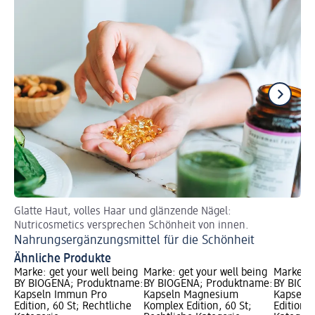
Glatte Haut, volles Haar und glänzende Nägel:
Er
Nutricosmetics versprechen Schönheit von innen.
Ni
Nahrungsergänzungsmittel für die Schönheit
Ähnliche Produkte
Marke: get your well being
Marke: get your well being
Marke: g
BY BIOGENA; Produktname:
BY BIOGENA; Produktname:
BY BIOG
Kapseln Immun Pro
Kapseln Magnesium
Kapseln 
Edition, 60 St; Rechtliche
Komplex Edition, 60 St;
Edition, 