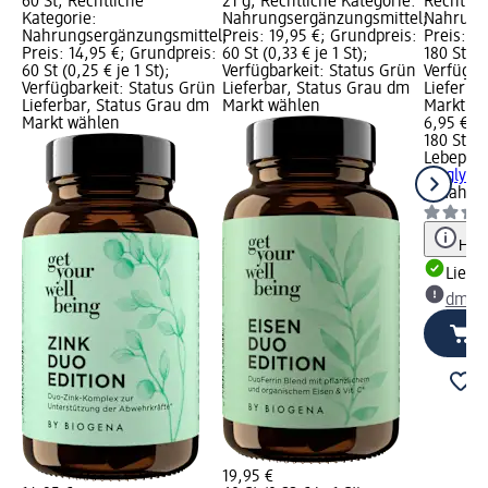
60 St; Rechtliche
21 g; Rechtliche Kategorie:
Rechtlic
Kategorie:
Nahrungsergänzungsmittel;
Nahrung
Nahrungsergänzungsmittel;
Preis: 19,95 €; Grundpreis:
Preis: 6
Preis: 14,95 €; Grundpreis:
60 St (0,33 € je 1 St);
180 St (0,
60 St (0,25 € je 1 St);
Verfügbarkeit: Status Grün
Verfügba
Verfügbarkeit: Status Grün
Lieferbar, Status Grau dm
Lieferba
Lieferbar, Status Grau dm
Markt wählen
Markt w
Markt wählen
6,95 €
180 St (0
Lebepur
Bisglycin
St
Nahrun
Hinw
Liefe
dm Ma
19,95 €