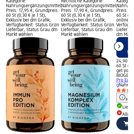
Kategorie:
Rechtliche Kategorie:
Kategori
Nahrungsergänzungsmittel;
Nahrungsergänzungsmittel;
Nahrung
Preis: 17,95 €; Grundpreis:
Preis: 17,90 €; Grundpreis:
Preis: 2
60 St (0,30 € je 1 St);
60 St (0,30 € je 1 St);
60 St (0,
Exklusiv bei dm Grafik;
Exklusiv bei dm Grafik;
online er
Verfügbarkeit: Status Grün
Verfügbarkeit: Status Grün
Verfügba
Lieferbar, Status Grau dm
Lieferbar, Status Grau dm
Lieferbar
Markt wählen
Markt wählen
dm Märk
24,90 €
60 St (0,
get your
BIOGEN
Pro Editi
g
Nahrun
Hinw
Liefe
Alle 