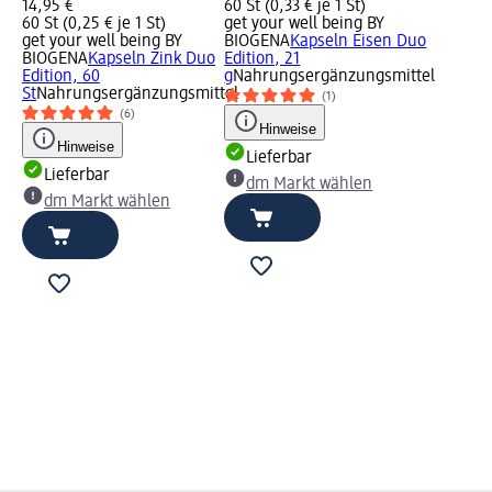
14,95 €
60 St (0,33 € je 1 St)
60 St (0,25 € je 1 St)
get your well being BY
get your well being BY
BIOGENA
Kapseln Eisen Duo
BIOGENA
Kapseln Zink Duo
Edition, 21
Edition, 60
g
Nahrungsergänzungsmittel
St
Nahrungsergänzungsmittel
(1)
(6)
Hinweise
Hinweise
Lieferbar
Lieferbar
dm Markt wählen
dm Markt wählen