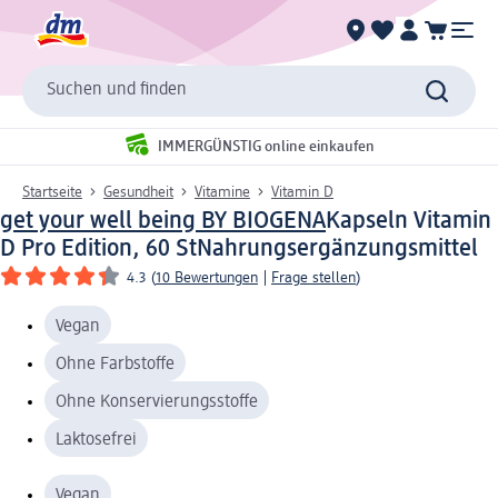
Suchen und finden
IMMERGÜNSTIG online einkaufen
Startseite
Gesundheit
Vitamine
Vitamin D
get your well being BY BIOGENA
Kapseln Vitamin
D Pro Edition, 60 St
Nahrungsergänzungsmittel
4.3
(
10 Bewertungen
|
Frage stellen
)
Vegan
Ohne Farbstoffe
Ohne Konservierungsstoffe
Laktosefrei
Vegan