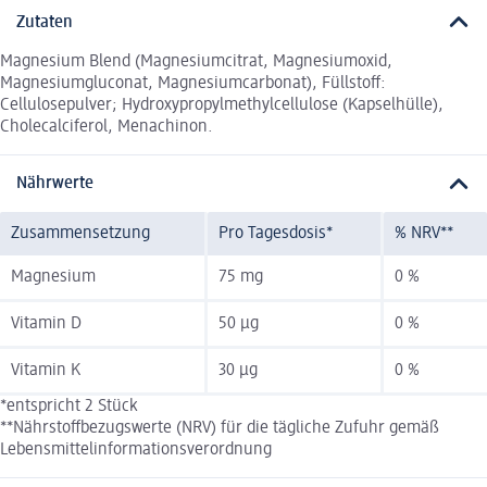
Zutaten
Magnesium Blend (Magnesiumcitrat, Magnesiumoxid,
Magnesiumgluconat, Magnesiumcarbonat), Füllstoff:
Cellulosepulver; Hydroxypropylmethylcellulose (Kapselhülle),
Cholecalciferol, Menachinon.
Nährwerte
Zusammensetzung
Pro Tagesdosis*
% NRV**
Magnesium
75 mg
0 %
Vitamin D
50 µg
0 %
Vitamin K
30 µg
0 %
*entspricht 2 Stück
**Nährstoffbezugswerte (NRV) für die tägliche Zufuhr gemäß
Lebensmittelinformationsverordnung