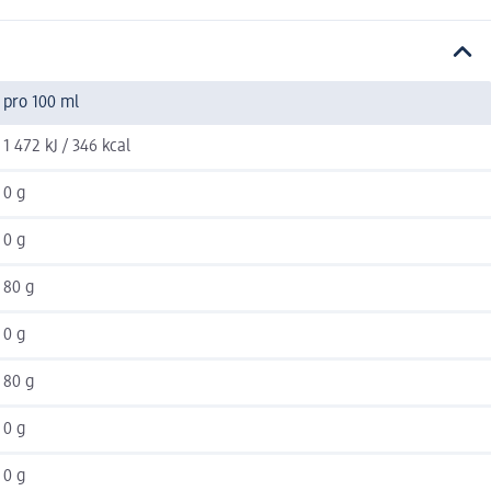
pro 100 ml
1 472 kJ / 346 kcal
0 g
0 g
80 g
0 g
80 g
0 g
0 g