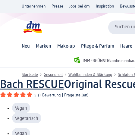
Unternehmen
Presse
Jobs bei dm
Inspiration
Bewusst
Suchen un
Neu
Marken
Make-up
Pflege & Parfum
Haare
IMMERGÜNSTIG online einka
Startseite
Gesundheit
Wohlbefinden & Stärkung
Schlafen 
Bach RESCUE
Original Rescu
5
(
1 Bewertung
|
Frage stellen
)
Vegan
Vegetarisch
Vegan