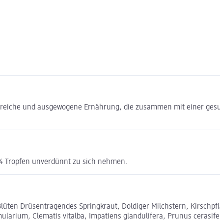
sreiche und ausgewogene Ernährung, die zusammen mit einer gesu
r 4 Tropfen unverdünnt zu sich nehmen.
lüten Drüsentragendes Springkraut, Doldiger Milchstern, Kirschp
larium, Clematis vitalba, Impatiens glandulifera, Prunus cerasi