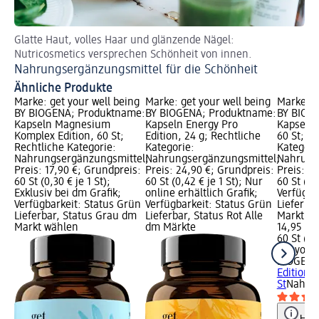
Glatte Haut, volles Haar und glänzende Nägel:
Me
Nutricosmetics versprechen Schönheit von innen.
Lu
Nahrungsergänzungsmittel für die Schönheit
Ähnliche Produkte
Marke: get your well being
Marke: get your well being
Marke: g
BY BIOGENA; Produktname:
BY BIOGENA; Produktname:
BY BIOG
Kapseln Magnesium
Kapseln Energy Pro
Kapseln 
Komplex Edition, 60 St;
Edition, 24 g; Rechtliche
60 St; R
Rechtliche Kategorie:
Kategorie:
Kategori
Nahrungsergänzungsmittel;
Nahrungsergänzungsmittel;
Nahrung
Preis: 17,90 €; Grundpreis:
Preis: 24,90 €; Grundpreis:
Preis: 1
60 St (0,30 € je 1 St);
60 St (0,42 € je 1 St); Nur
60 St (0,2
Exklusiv bei dm Grafik;
online erhältlich Grafik;
Verfügba
Verfügbarkeit: Status Grün
Verfügbarkeit: Status Grün
Lieferba
Lieferbar, Status Grau dm
Lieferbar, Status Rot Alle
Markt w
Markt wählen
dm Märkte
14,95 €
60 St (0,
get your
BIOGEN
Edition, 
St
Nahrun
Hinw