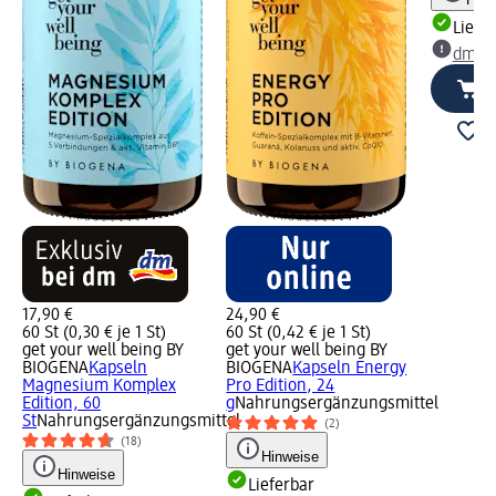
Liefe
dm Ma
17,90 €
24,90 €
60 St (0,30 € je 1 St)
60 St (0,42 € je 1 St)
get your well being BY
get your well being BY
BIOGENA
Kapseln
BIOGENA
Kapseln Energy
Magnesium Komplex
Pro Edition, 24
Edition, 60
g
Nahrungsergänzungsmittel
St
Nahrungsergänzungsmittel
(2)
(18)
Hinweise
Hinweise
Lieferbar