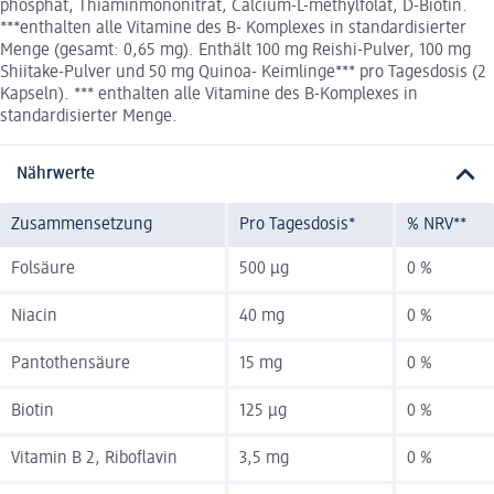
phosphat, Thiaminmononitrat, Calcium-L-methylfolat, D-Biotin.
***enthalten alle Vitamine des B- Komplexes in standardisierter
Menge (gesamt: 0,65 mg). Enthält 100 mg Reishi-Pulver, 100 mg
Shiitake-Pulver und 50 mg Quinoa- Keimlinge*** pro Tagesdosis (2
Kapseln). *** enthalten alle Vitamine des B-Komplexes in
standardisierter Menge.
Nährwerte
Zusammensetzung
Pro Tagesdosis*
% NRV**
Folsäure
500 µg
0 %
Niacin
40 mg
0 %
Pantothensäure
15 mg
0 %
Biotin
125 µg
0 %
Vitamin B 2, Riboflavin
3,5 mg
0 %