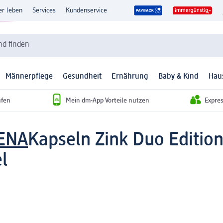
er leben
Services
Kundenservice
d finden
Männerpflege
Gesundheit
Ernährung
Baby & Kind
Hau
ufen
Mein dm-App Vorteile nutzen
Expre
GENA
Kapseln Zink Duo Edition
l