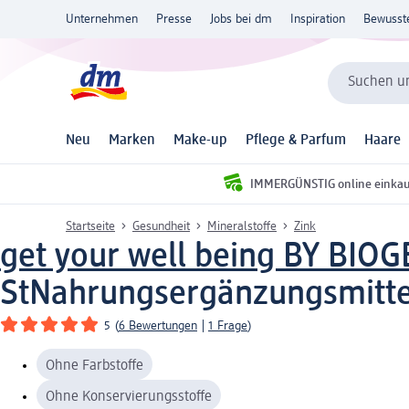
Unternehmen
Presse
Jobs bei dm
Inspiration
Bewusst
Suchen un
Neu
Marken
Make-up
Pflege & Parfum
Haare
IMMERGÜNSTIG online einka
Startseite
Gesundheit
Mineralstoffe
Zink
get your well being BY BIO
St
Nahrungsergänzungsmitte
5
(
6 Bewertungen
|
1 Frage
)
Ohne Farbstoffe
Ohne Konservierungsstoffe