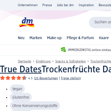
Unternehmen
Presse
Jobs bei dm
Inspiration
Bewusst
Suchen un
Neu
Marken
Make-up
Pflege & Parfum
Haare
IMMERGÜNSTIG online einka
Startseite
Ernährung
Snacks & Süßigkeiten
Trockenfrücht
True Dates
Trockenfrüchte D
4.5
(
20 Bewertungen
|
Frage stellen
)
Vegan
Glutenfrei
Ohne Konservierungsstoffe