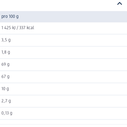
pro 100 g
1 425 kJ / 337 kcal
3,5 g
1,8 g
69 g
67 g
10 g
2,7 g
0,13 g