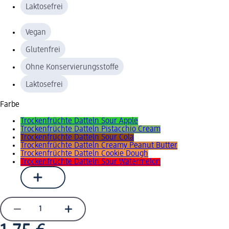
Laktosefrei
Vegan
Glutenfrei
Ohne Konservierungsstoffe
Laktosefrei
Farbe
Trockenfrüchte Datteln Sour Apple
Trockenfrüchte Datteln Pistacchio Cream
Trockenfrüchte Datteln Sour Cola
Trockenfrüchte Datteln Creamy Peanut Butter
Trockenfrüchte Datteln Cookie Dough
Trockenfrüchte Datteln Sour Watermelon