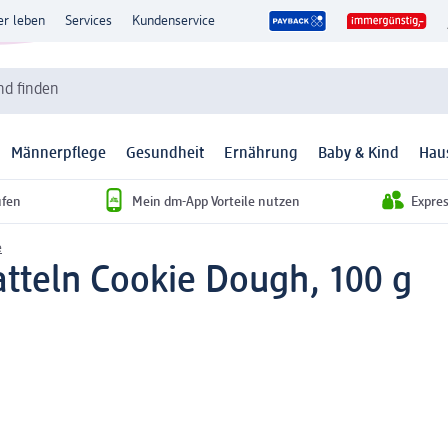
er leben
Services
Kundenservice
d finden
Männerpflege
Gesundheit
Ernährung
Baby & Kind
Hau
ufen
Mein dm-App Vorteile nutzen
Expre
e
atteln Cookie Dough, 100 g