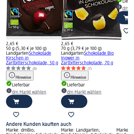
Liefe
dm Ma
2,65 €
2,65 €
50 g (5,30 € je 100 g)
70 g (3,79 € je 100 g)
Landgarten
Schokolade
Landgarten
Schokolade Bio
Kirschen in
Ingwer in
Zartbitterschokolade, 50 g
Zartbitterschokolade, 70 g
(0)
(7)
Hinweise
Hinweise
Lieferbar
Lieferbar
dm Markt wählen
dm Markt wählen
Andere Kunden kauften auch
Marke: dmBio;
Marke: Landgarten;
Marke: L