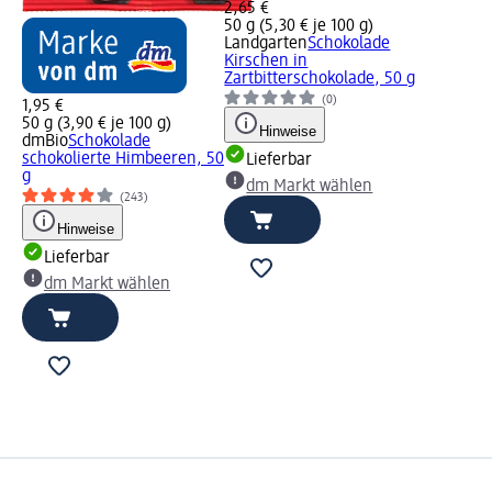
2,65 €
50 g (5,30 € je 100 g)
Landgarten
Schokolade
Kirschen in
Zartbitterschokolade, 50 g
(0)
1,95 €
50 g (3,90 € je 100 g)
Hinweise
dmBio
Schokolade
schokolierte Himbeeren, 50
Lieferbar
g
dm Markt wählen
(243)
Hinweise
Lieferbar
dm Markt wählen