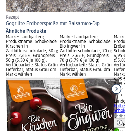
Rezept
Re
Gegrillte Erdbeerspieße mit Balsamico-Dip
Ve
Ähnliche Produkte
Marke: Landgarten;
Marke: Landgarten;
Marke: L
Produktname: Schokolade
Produktname: Schokolade
Produkt
Kirschen in
Bio Ingwer in
Erdbeere
Zartbitterschokolade, 50 g;
Zartbitterschokolade, 70 g;
Schokola
Preis: 2,65 €; Grundpreis:
Preis: 2,65 €; Grundpreis:
4,95 €; 
50 g (5,30 € je 100 g);
70 g (3,79 € je 100 g);
(55,00 € 
Verfügbarkeit: Status Grün
Verfügbarkeit: Status Grün
Verfügba
Lieferbar, Status Grau dm
Lieferbar, Status Grau dm
Lieferba
Markt wählen
Markt wählen
Markt w
4,95 €
0,09 kg (
Landgar
Erdbeere
Schokola
Hinw