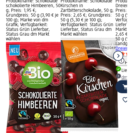
Produktname: Schokolade
Produktname: Schokolade
Produkt
schokolierte Himbeeren, 50
Kirschen in
Dreierlei
g; Preis: 1,95 €;
Zartbitterschokolade, 50 g;
Preis: 2
Grundpreis: 50 g (3,90 € je
Preis: 2,65 €; Grundpreis:
50 g (5,3
100 g); Marke von dm
50 g (5,30 € je 100 g);
Verfügba
Grafik; Verfügbarkeit:
Verfügbarkeit: Status Grün
Lieferba
Status Grün Lieferbar,
Lieferbar, Status Grau dm
Markt w
Status Grau dm Markt
Markt wählen
2,65 €
wählen
50 g (5,3
Landgar
Dreierle
Hinw
Liefe
dm Ma