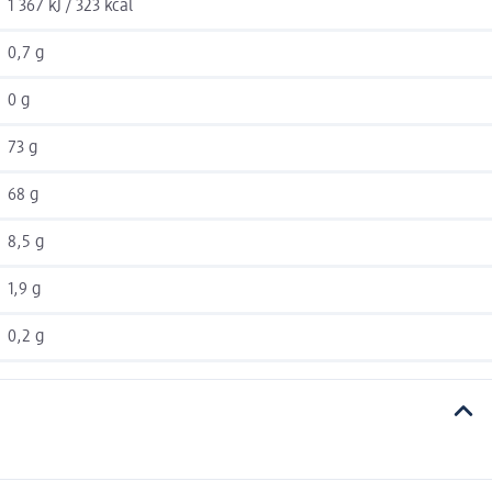
1 367 kJ / 323 kcal
0,7 g
0 g
73 g
68 g
8,5 g
1,9 g
0,2 g