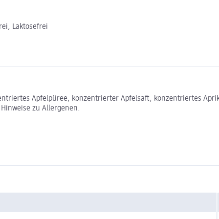
ei, Laktosefrei
riertes Apfelpüree, konzentrierter Apfelsaft, konzentriertes Aprik
 Hinweise zu Allergenen.