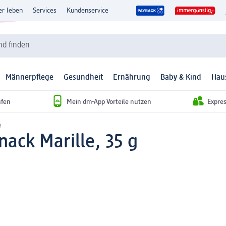
er leben
Services
Kundenservice
d finden
Männerpflege
Gesundheit
Ernährung
Baby & Kind
Hau
ufen
Mein dm-App Vorteile nutzen
Expre
e
nack Marille, 35 g