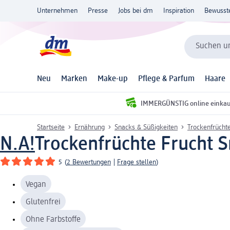
Unternehmen
Presse
Jobs bei dm
Inspiration
Bewusst
Suchen un
Neu
Marken
Make-up
Pflege & Parfum
Haare
IMMERGÜNSTIG online einka
Startseite
Ernährung
Snacks & Süßigkeiten
Trockenfrücht
N.A!
Trockenfrüchte Frucht S
5
(
2 Bewertungen
|
Frage stellen
)
Vegan
Glutenfrei
Ohne Farbstoffe