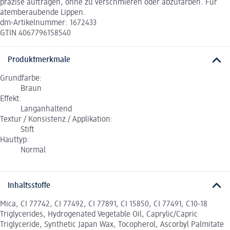
präzise auftragen, ohne zu verschmieren oder abzufärben. Für
atemberaubende Lippen.
dm-Artikelnummer: 1672433
GTIN 4067796158540
Produktmerkmale
Grundfarbe:
Braun
Effekt:
Langanhaltend
Textur / Konsistenz / Applikation:
Stift
Hauttyp:
Normal
Inhaltsstoffe
Mica, CI 77742, CI 77492, CI 77891, CI 15850, CI 77491, C10-18
Triglycerides, Hydrogenated Vegetable Oil, Caprylic/Capric
Triglyceride, Synthetic Japan Wax, Tocopherol, Ascorbyl Palmitate