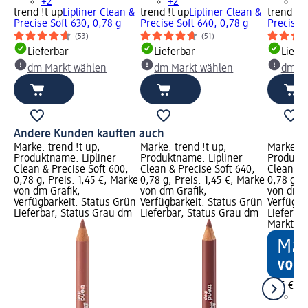
+2
+2
+2
trend !t up
Lipliner Clean &
trend !t up
Lipliner Clean &
trend !t 
Precise Soft 630, 0,78 g
Precise Soft 640, 0,78 g
Precise S
(53)
(51)
Lieferbar
Lieferbar
Liefe
dm Markt wählen
dm Markt wählen
dm Ma
Andere Kunden kauften auch
Marke: trend !t up;
Marke: trend !t up;
Marke: t
Produktname: Lipliner
Produktname: Lipliner
Produktn
Clean & Precise Soft 600,
Clean & Precise Soft 640,
Clean & 
0,78 g; Preis: 1,45 €; Marke
0,78 g; Preis: 1,45 €; Marke
0,78 g; P
von dm Grafik;
von dm Grafik;
von dm G
Verfügbarkeit: Status Grün
Verfügbarkeit: Status Grün
Verfügba
Lieferbar, Status Grau dm
Lieferbar, Status Grau dm
Lieferba
Markt w
1,45 €