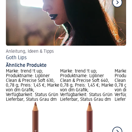
Anleitung, Ideen & Tipps
Je
Goth Lips
Ab
Ähnliche Produkte
Marke: trend !t up;
Marke: trend !t up;
Marke: t
Produktname: Lipliner
Produktname: Lipliner
Produktn
Clean & Precise Soft 630,
Clean & Precise Soft 640,
Clean & 
0,78 g; Preis: 1,45 €; Marke
0,78 g; Preis: 1,45 €; Marke
0,78 g; P
von dm Grafik;
von dm Grafik;
von dm G
Verfügbarkeit: Status Grün
Verfügbarkeit: Status Grün
Verfügba
Lieferbar, Status Grau dm
Lieferbar, Status Grau dm
Lieferba