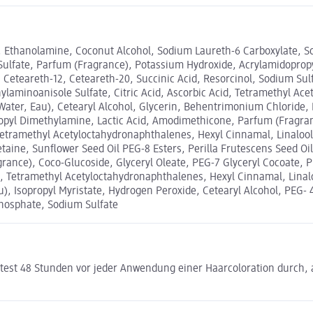
l, Ethanolamine, Coconut Alcohol, Sodium Laureth-6 Carboxylate, 
Sulfate, Parfum (Fragrance), Potassium Hydroxide, Acrylamidoprop
 Ceteareth-12, Ceteareth-20, Succinic Acid, Resorcinol, Sodium Sulf
ylaminoanisole Sulfate, Citric Acid, Ascorbic Acid, Tetramethyl 
 (Water, Eau), Cetearyl Alcohol, Glycerin, Behentrimonium Chlorid
ropyl Dimethylamine, Lactic Acid, Amodimethicone, Parfum (Fragran
Tetramethyl Acetyloctahydronaphthalenes, Hexyl Cinnamal, Linalo
aine, Sunflower Seed Oil PEG-8 Esters, Perilla Frutescens Seed Oi
rance), Coco-Glucoside, Glyceryl Oleate, PEG-7 Glyceryl Cocoate, P
 Tetramethyl Acetyloctahydronaphthalenes, Hexyl Cinnamal, Linalo
), Isopropyl Myristate, Hydrogen Peroxide, Cetearyl Alcohol, PEG- 4
phosphate, Sodium Sulfate
stest 48 Stunden vor jeder Anwendung einer Haarcoloration durch