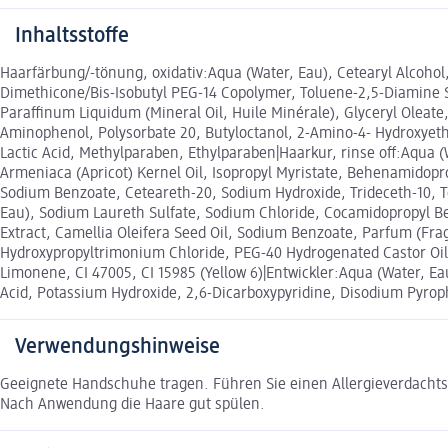
Inhaltsstoffe
Haarfärbung/-tönung, oxidativ:Aqua (Water, Eau), Cetearyl Alcoho
Dimethicone/Bis-Isobutyl PEG-14 Copolymer, Toluene-2,5-Diamine 
Paraffinum Liquidum (Mineral Oil, Huile Minérale), Glyceryl Oleate,
Aminophenol, Polysorbate 20, Butyloctanol, 2-Amino-4- Hydroxyeth
Lactic Acid, Methylparaben, Ethylparaben|Haarkur, rinse off:Aqua
Armeniaca (Apricot) Kernel Oil, Isopropyl Myristate, Behenamidop
Sodium Benzoate, Ceteareth-20, Sodium Hydroxide, Trideceth-10, 
Eau), Sodium Laureth Sulfate, Sodium Chloride, Cocamidopropyl Bet
Extract, Camellia Oleifera Seed Oil, Sodium Benzoate, Parfum (Frag
Hydroxypropyltrimonium Chloride, PEG-40 Hydrogenated Castor Oil,
Limonene, CI 47005, CI 15985 (Yellow 6)|Entwickler:Aqua (Water, Eau
Acid, Potassium Hydroxide, 2,6-Dicarboxypyridine, Disodium Pyro
Verwendungshinweise
Geeignete Handschuhe tragen. Führen Sie einen Allergieverdacht
Nach Anwendung die Haare gut spülen.