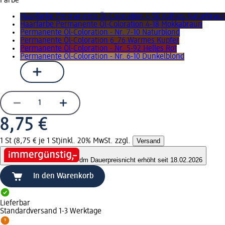
Farbe
Haarfarbe Permanente Öl-Coloration 4-50 Kühles Naturbrau
Haarfarbe Permanente Öl-Coloration 4-18 Mokkabraun
Permanente Öl-Coloration - Nr. 7-10 Naturblond
Permanente Öl-Coloration 6_76 Warmes Kupfer
Permanente Öl-Coloration - Nr. 5-92 Helles Rot
Permanente Öl-Coloration - Nr. 6-10 Dunkelblond
8,75 €
1 St (8,75 € je 1 St)
inkl. 20% MwSt. zzgl.
Versand
dm Dauerpreis
nicht erhöht seit 18.02.2026
In den Warenkorb
Lieferbar
Standardversand 1-3 Werktage