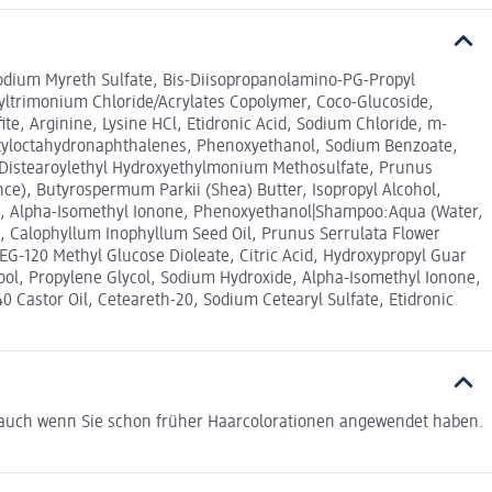
Sodium Myreth Sulfate, Bis-Diisopropanolamino-PG-Propyl
yltrimonium Chloride/Acrylates Copolymer, Coco-Glucoside,
ite, Arginine, Lysine HCl, Etidronic Acid, Sodium Chloride, m-
Acetyloctahydronaphthalenes, Phenoxyethanol, Sodium Benzoate,
e, Distearoylethyl Hydroxyethylmonium Methosulfate, Prunus
ce), Butyrospermum Parkii (Shea) Butter, Isopropyl Alcohol,
ol, Alpha-Isomethyl Ionone, Phenoxyethanol|Shampoo:Aqua (Water,
l, Calophyllum Inophyllum Seed Oil, Prunus Serrulata Flower
EG-120 Methyl Glucose Dioleate, Citric Acid, Hydroxypropyl Guar
ol, Propylene Glycol, Sodium Hydroxide, Alpha-Isomethyl Ionone,
0 Castor Oil, Ceteareth-20, Sodium Cetearyl Sulfate, Etidronic
, auch wenn Sie schon früher Haarcolorationen angewendet haben.