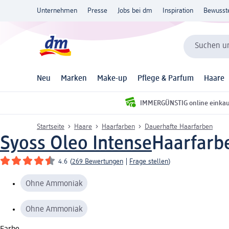
Unternehmen
Presse
Jobs bei dm
Inspiration
Bewusst
Suchen un
Neu
Marken
Make-up
Pflege & Parfum
Haare
IMMERGÜNSTIG online einka
Startseite
Haare
Haarfarben
Dauerhafte Haarfarben
Syoss Oleo Intense
Haarfarbe
4.6
(
269 Bewertungen
|
Frage stellen
)
Ohne Ammoniak
Ohne Ammoniak