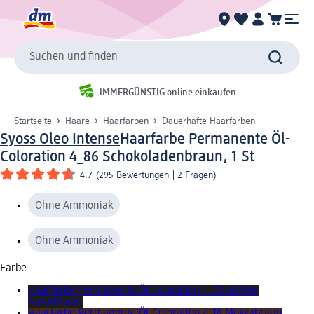
Suchen und finden
IMMERGÜNSTIG online einkaufen
Startseite
Haare
Haarfarben
Dauerhafte Haarfarben
Syoss Oleo Intense
Haarfarbe Permanente Öl-
Coloration 4_86 Schokoladenbraun, 1 St
4.7
(
295 Bewertungen
|
2 Fragen
)
Ohne Ammoniak
Ohne Ammoniak
Farbe
Haarfarbe Permanente Öl-Coloration 4-50 Kühles
Naturbraun
Haarfarbe Permanente Öl-Coloration 4-18 Mokkabraun