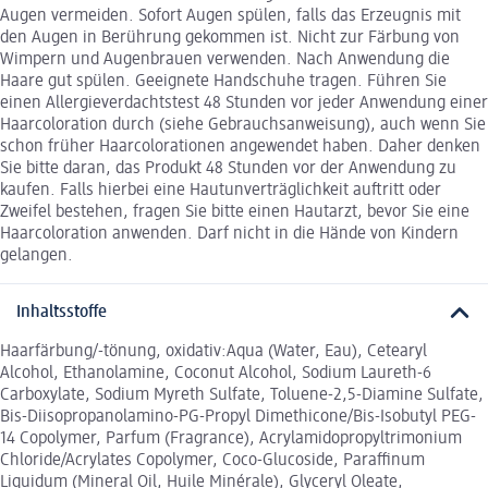
Augen vermeiden. Sofort Augen spülen, falls das Erzeugnis mit
den Augen in Berührung gekommen ist. Nicht zur Färbung von
Wimpern und Augenbrauen verwenden. Nach Anwendung die
Haare gut spülen. Geeignete Handschuhe tragen. Führen Sie
einen Allergieverdachtstest 48 Stunden vor jeder Anwendung einer
Haarcoloration durch (siehe Gebrauchsanweisung), auch wenn Sie
schon früher Haarcolorationen angewendet haben. Daher denken
Sie bitte daran, das Produkt 48 Stunden vor der Anwendung zu
kaufen. Falls hierbei eine Hautunverträglichkeit auftritt oder
Zweifel bestehen, fragen Sie bitte einen Hautarzt, bevor Sie eine
Haarcoloration anwenden. Darf nicht in die Hände von Kindern
gelangen.
Inhaltsstoffe
Haarfärbung/-tönung, oxidativ:Aqua (Water, Eau), Cetearyl
Alcohol, Ethanolamine, Coconut Alcohol, Sodium Laureth-6
Carboxylate, Sodium Myreth Sulfate, Toluene-2,5-Diamine Sulfate,
Bis-Diisopropanolamino-PG-Propyl Dimethicone/Bis-Isobutyl PEG-
14 Copolymer, Parfum (Fragrance), Acrylamidopropyltrimonium
Chloride/Acrylates Copolymer, Coco-Glucoside, Paraffinum
Liquidum (Mineral Oil, Huile Minérale), Glyceryl Oleate,