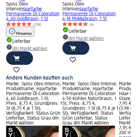
Syoss Oleo
Syoss Oleo
Intense
Haarfarbe
Intense
Haarfarbe
Permanente Öl-Coloration
Permanente Öl-Coloration
4_60 Goldbraun, 1 St
4-18 Mokkabraun, 1 St
(238)
(4)
Lieferbar
Hinweise
dm Markt wählen
Lieferbar
dm Markt wählen
Andere Kunden kauften auch
Marke: Syoss Oleo Intense;
Marke: Syoss Oleo Intense;
Marke: s
Produktname: Haarfarbe
Produktname: Haarfarbe
Produkt
Permanente Öl-Coloration
Permanente Öl-Coloration
Haar-Lam
4_60 Goldbraun, 1 St;
4-50 Kühles Naturbraun, 1
Glaze, 2
Preis: 8,75 €; Grundpreis: 1
St; Preis: 8,75 €;
7,95 €; 
St (8,75 € je 1 St);
Grundpreis: 1 St (8,75 € je 1
(3,98 € j
Verfügbarkeit: Status Grün
St); Verfügbarkeit: Status
Verfügba
Lieferbar, Status Grau dm
Grün Lieferbar, Status
Lieferba
Markt wählen
Grau dm Markt wählen
Markt w
7,95 €
200 ml (3