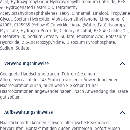
Acid, Hydroxypropyl Guar Hydroxypropyltrimonium Chloride, PEG-
40 Hydrogenated Castor Oil, Tetramethyl
Acetyloctahydronaphthalenes, Hexyl Cinnamal, Linalool, Propylene
Glycol, Sodium Hydroxide, Alpha-Isomethyl Ionone, Limonene, CI
47005, CI 15985 (Yellow 6)|Entwickler:Aqua (Water, Eau), Isopropyl
Myristate, Hydrogen Peroxide, Cetearyl Alcohol, PEG-40 Castor Oil,
Ceteareth-20, Sodium Cetearyl Sulfate, Etidronic Acid, Potassium
Hydroxide, 2,6-Dicarboxypyridine, Disodium Pyrophosphate,
Sodium Sulfate
Verwendungshinweise
Geeignete Handschuhe tragen. Führen Sie einen
Allergieverdachtstest 48 Stunden vor jeder Anwendung einer
Haarcoloration durch, auch wenn Sie schon früher
Haarcolorationen angewendet haben. Nach Anwendung die Haare
gut spülen.
Aufbewahrungshinweise
Haarfärbemittel können schwere allergische Reaktionen
hervorrufen. Kontakt mit den Augen vermeiden. Sofort Augen