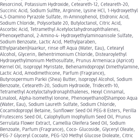
Resorcinol, Potassium Hydroxide, Ceteareth-12, Ceteareth-20,
Succinic Acid, Sodium Sulfite, Arginine, Lysine HCl, 1-Hydroxyethyl
4,5-Diamino Pyrazole Sulfate, m-Aminophenol, Etidronic Acid,
Sodium Chloride, Polysorbate 20, Butyloctanol, Citric Acid,
Ascorbic Acid, Tetramethyl Acetyloctahydronaphthalenes,
Phenoxyethanol, 2-Amino-4- Hydroxyethylaminoanisole Sulfate,
Sodium Benzoate, Lactic Acid, Methylparaben,
Ethylparaben|Haarkur, rinse off:Aqua (Water, Eau), Cetearyl
Alcohol, Glycerin, Behentrimonium Chloride, Distearoylethyl
Hydroxyethylmonium Methosulfate, Prunus Armeniaca (Apricot)
Kernel Oil, Isopropyl Myristate, Behenamidopropyl Dimethylamine,
Lactic Acid, Amodimethicone, Parfum (Fragrance),
Butyrospermum Parkii (Shea) Butter, Isopropyl Alcohol, Sodium
Benzoate, Ceteareth-20, Sodium Hydroxide, Trideceth-10,
Tetramethyl Acetyloctahydronaphthalenes, Hexyl Cinnamal,
Linalool, Alpha-Isomethyl Ionone, Phenoxyethanol|Shampoo:Aqua
(Water, Eau), Sodium Laureth Sulfate, Sodium Chloride,
Cocamidopropyl Betaine, Sunflower Seed Oil PEG-8 Esters, Perilla
Frutescens Seed Oil, Calophyllum Inophyllum Seed Oil, Prunus
Serrulata Flower Extract, Camellia Oleifera Seed Oil, Sodium
Benzoate, Parfum (Fragrance), Coco- Glucoside, Glyceryl Oleate,
PEG-7 Glyceryl Cocoate, PEG-120 Methyl Glucose Dioleate, Citric