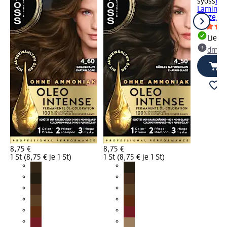
syoss
Haa
Laminier
Glaze, 2
Liefe
dm Ma
8,75 €
8,75 €
1 St (8,75 € je 1 St)
1 St (8,75 € je 1 St)