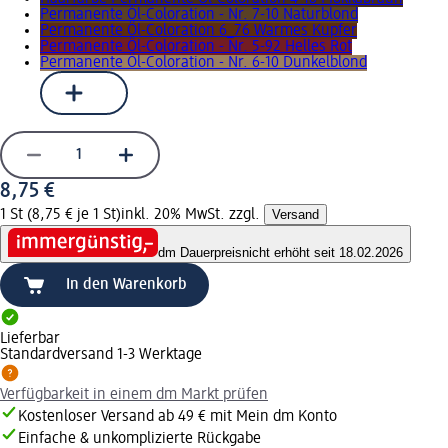
Permanente Öl-Coloration - Nr. 7-10 Naturblond
Permanente Öl-Coloration 6_76 Warmes Kupfer
Permanente Öl-Coloration - Nr. 5-92 Helles Rot
Permanente Öl-Coloration - Nr. 6-10 Dunkelblond
8,75 €
1 St (8,75 € je 1 St)
inkl. 20% MwSt. zzgl.
Versand
dm Dauerpreis
nicht erhöht seit 18.02.2026
In den Warenkorb
Lieferbar
Standardversand 1-3 Werktage
Verfügbarkeit in einem dm Markt prüfen
Kostenloser Versand ab 49 € mit Mein dm Konto
Einfache & unkomplizierte Rückgabe