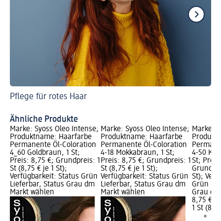
Pflege für rotes Haar
Ge
Ha
Ähnliche Produkte
Marke: Syoss Oleo Intense;
Marke: Syoss Oleo Intense;
Marke: S
Produktname: Haarfarbe
Produktname: Haarfarbe
Produkt
Permanente Öl-Coloration
Permanente Öl-Coloration
Permanen
4_60 Goldbraun, 1 St;
4-18 Mokkabraun, 1 St;
4-50 Küh
Preis: 8,75 €; Grundpreis: 1
Preis: 8,75 €; Grundpreis: 1
St; Preis
St (8,75 € je 1 St);
St (8,75 € je 1 St);
Grundprei
Verfügbarkeit: Status Grün
Verfügbarkeit: Status Grün
St); Verf
Lieferbar, Status Grau dm
Lieferbar, Status Grau dm
Grün Lie
Markt wählen
Markt wählen
Grau dm
8,75 €
1 St (8,75