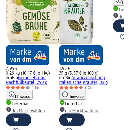
Hinw
Liefe
dm Ma
2,95 €
1,95 €
0,29 kg (10,17 € je 1 kg)
35 g (5,57 € je 100 g)
dmBio
Gemüsebrühe
dmBio
Gewürzmischung
Nachfüllbeutel, 290 g
Italienische Kräuter, 35 g
(456)
(102)
Hinweise
Hinweise
Lieferbar
Lieferbar
dm Markt wählen
dm Markt wählen