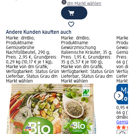
dm Markt wählen
Andere Kunden kauften auch
Marke: dmBio;
Marke: dmBio;
Marke: 
Produktname:
Produktname:
Produkt
Gemüsebrühe
Gewürzmischung
Gewürzz
Nachfüllbeutel, 290 g;
Italienische Kräuter, 35 g;
Gemüse B
Preis: 2,95 €; Grundpreis:
Preis: 1,95 €; Grundpreis:
Preis: 0
0,29 kg (10,17 € je 1 kg);
35 g (5,57 € je 100 g);
66 g (1,4
Marke von dm Grafik;
Marke von dm Grafik;
von dm G
Verfügbarkeit: Status Grün
Verfügbarkeit: Status Grün
Verfügba
Lieferbar, Status Grau dm
Lieferbar, Status Grau dm
Lieferba
Markt wählen
Markt wählen
Markt w
0,95 €
66 g (1,4
dmBio
Ge
Gemüse 