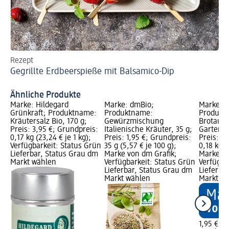
Rezept
Di
Gegrillte Erdbeerspieße mit Balsamico-Dip
Gr
Ähnliche Produkte
Marke: Hildegard
Marke: dmBio;
Marke: 
Grünkraft; Produktname:
Produktname:
Produkt
Kräutersalz Bio, 170 g;
Gewürzmischung
Brotaufs
Preis: 3,95 €; Grundpreis:
Italienische Kräuter, 35 g;
Gartenkr
0,17 kg (23,24 € je 1 kg);
Preis: 1,95 €; Grundpreis:
Preis: 1,
Verfügbarkeit: Status Grün
35 g (5,57 € je 100 g);
0,18 kg (
Lieferbar, Status Grau dm
Marke von dm Grafik;
Marke vo
Markt wählen
Verfügbarkeit: Status Grün
Verfügba
Lieferbar, Status Grau dm
Lieferba
Markt wählen
Markt w
1,95 €