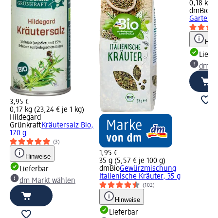
0,18 kg (
dmBio
Br
Gartenkr
Hinw
Liefe
dm Ma
3,95 €
0,17 kg (23,24 € je 1 kg)
Hildegard
Grünkraft
Kräutersalz Bio,
170 g
(3)
1,95 €
Hinweise
35 g (5,57 € je 100 g)
dmBio
Gewürzmischung
Lieferbar
Italienische Kräuter, 35 g
dm Markt wählen
(102)
Hinweise
Lieferbar