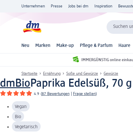
Unternehmen
Presse
Jobs bei dm
Inspiration
Bewusst
Suchen un
Neu
Marken
Make-up
Pflege & Parfum
Haare
IMMERGÜNSTIG online einka
Startseite
Ernährung
Soße und Gewürze
Gewürze
dmBio
Paprika Edelsüß, 70 g
4.9
(
87 Bewertungen
|
Frage stellen
)
Vegan
Bio
Vegetarisch