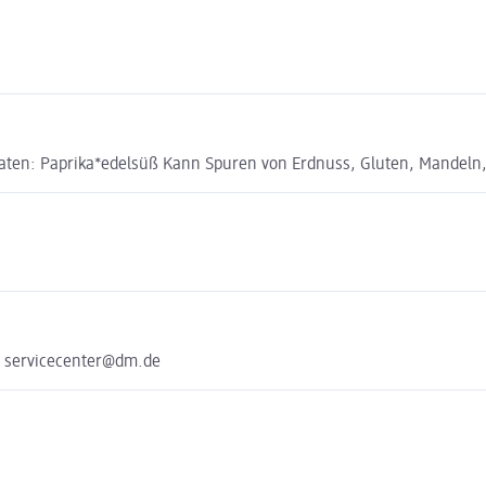
en: Paprika*edelsüß Kann Spuren von Erdnuss, Gluten, Mandeln, M
e servicecenter@dm.de