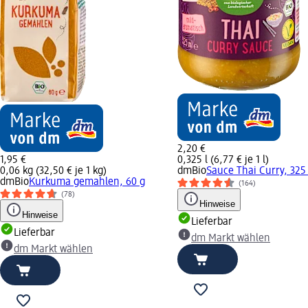
2,20 €
1,95 €
0,325 l (6,77 € je 1 l)
0,06 kg (32,50 € je 1 kg)
dmBio
Sauce Thai Curry, 325
dmBio
Kurkuma gemahlen, 60 g
(164)
(78)
Hinweise
Hinweise
Lieferbar
Lieferbar
dm Markt wählen
dm Markt wählen