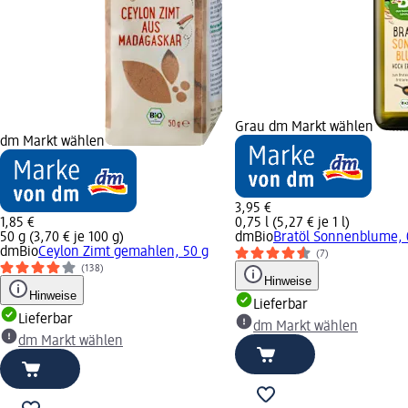
Grau dm Markt wählen
dm Markt wählen
3,95 €
1,85 €
0,75 l (5,27 € je 1 l)
50 g (3,70 € je 100 g)
dmBio
Bratöl Sonnenblume, 0
dmBio
Ceylon Zimt gemahlen, 50 g
(7)
(138)
Hinweise
Hinweise
Lieferbar
Lieferbar
dm Markt wählen
dm Markt wählen