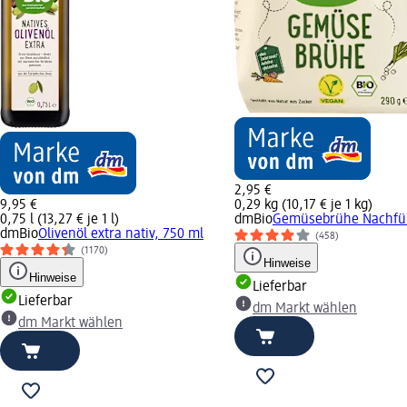
2,95 €
9,95 €
0,29 kg (10,17 € je 1 kg)
0,75 l (13,27 € je 1 l)
dmBio
Gemüsebrühe Nachfüll
dmBio
Olivenöl extra nativ, 750 ml
(458)
(1170)
Hinweise
Hinweise
Lieferbar
Lieferbar
dm Markt wählen
dm Markt wählen