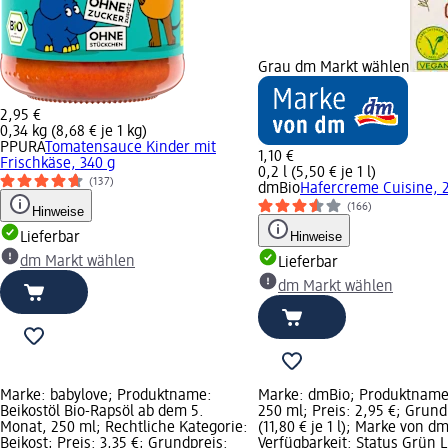
Grau dm Markt wählen
2,95 €
0,34 kg (8,68 € je 1 kg)
PPURA
Tomatensauce Kinder mit
1,10 €
Frischkäse, 340 g
0,2 l (5,50 € je 1 l)
(137)
dmBio
Hafercreme Cuisine, 
(166)
Hinweise
Hinweise
Lieferbar
dm Markt wählen
Lieferbar
dm Markt wählen
Marke: babylove; Produktname:
Marke: dmBio; Produktname
Beikostöl Bio-Rapsöl ab dem 5.
250 ml; Preis: 2,95 €; Grundp
Monat, 250 ml; Rechtliche Kategorie:
(11,80 € je 1 l); Marke von dm
Beikost; Preis: 3,35 €; Grundpreis:
Verfügbarkeit: Status Grün L