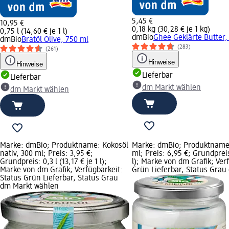
5,45 €
10,95 €
0,18 kg (30,28 € je 1 kg)
0,75 l (14,60 € je 1 l)
dmBio
Ghee Geklärte Butter,
dmBio
Bratöl Olive, 750 ml
(283)
(261)
Hinweise
Hinweise
Lieferbar
Lieferbar
dm Markt wählen
dm Markt wählen
Marke: dmBio; Produktname: Kokosöl
Marke: dmBio; Produktname:
nativ, 300 ml; Preis: 3,95 €;
ml; Preis: 6,95 €; Grundpreis:
Grundpreis: 0,3 l (13,17 € je 1 l);
l); Marke von dm Grafik; Ver
Marke von dm Grafik; Verfügbarkeit:
Grün Lieferbar, Status Gra
Status Grün Lieferbar, Status Grau
dm Markt wählen