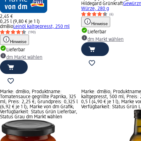
Hildegard Grünkraft
Gewürzm
Würze, 280 g
(6)
2,45 €
0,25 l (9,80 € je 1 l)
Hinweise
dmBio
Leinöl kaltgepresst, 250 ml
Lieferbar
(190)
dm Markt wählen
Hinweise
Lieferbar
dm Markt wählen
Marke: dmBio; Produktname:
Marke: dmBio; Produktname
Tomatensauce gegrillte Paprika, 325
kaltgepresst, 500 ml; Preis:
ml; Preis: 2,25 €; Grundpreis: 0,325 l
0,5 l (4,90 € je 1 l); Marke v
(6,92 € je 1 l); Marke von dm Grafik;
Verfügbarkeit: Status Grün L
Verfügbarkeit: Status Grün Lieferbar,
Status Grau dm Markt wählen