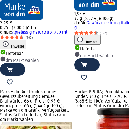
1,95 €
35 g (5,57 € je 100 g)
2,25 €
dmBio
Gewürzmischung Itali
0,75 l (3,00 € je 1 l)
g
dmBio
Apfelessig naturtrüb, 750 ml
(102)
(163)
Hinweise
Hinweise
Lieferbar
Lieferbar
dm Markt wählen
dm Markt wählen
Marke: dmBio; Produktname:
Marke: PPURA; Produktnam
Gewürzzubereitung Gemüse
Kinder, 340 g; Preis: 2,95 €;
Brühwürfel, 66 g; Preis: 0,95 €;
(8,68 € je 1 kg); Verfügbarke
Grundpreis: 66 g (1,44 € je 100 g);
Lieferbar, Status Grau dm M
Marke von dm Grafik; Verfügbarkeit:
Status Grün Lieferbar, Status Grau
dm Markt wählen