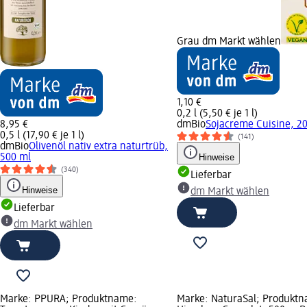
Grau dm Markt wählen
1,10 €
0,2 l (5,50 € je 1 l)
8,95 €
dmBio
Sojacreme Cuisine, 2
0,5 l (17,90 € je 1 l)
(141)
dmBio
Olivenöl nativ extra naturtrüb,
500 ml
Hinweise
(340)
Lieferbar
Hinweise
dm Markt wählen
Lieferbar
dm Markt wählen
Marke: PPURA; Produktname:
Marke: NaturaSal; Produktna