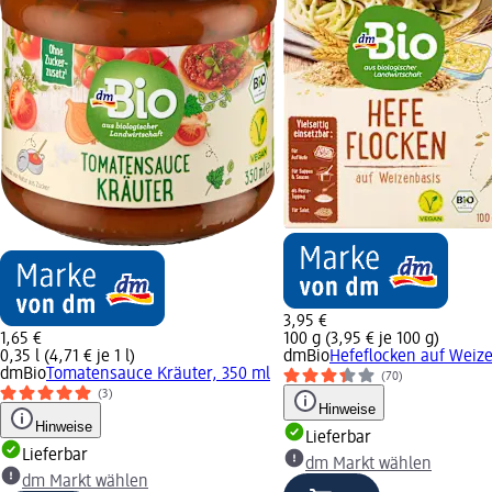
3,95 €
1,65 €
100 g (3,95 € je 100 g)
0,35 l (4,71 € je 1 l)
dmBio
Hefeflocken auf Weize
dmBio
Tomatensauce Kräuter, 350 ml
(70)
(3)
Hinweise
Hinweise
Lieferbar
Lieferbar
dm Markt wählen
dm Markt wählen