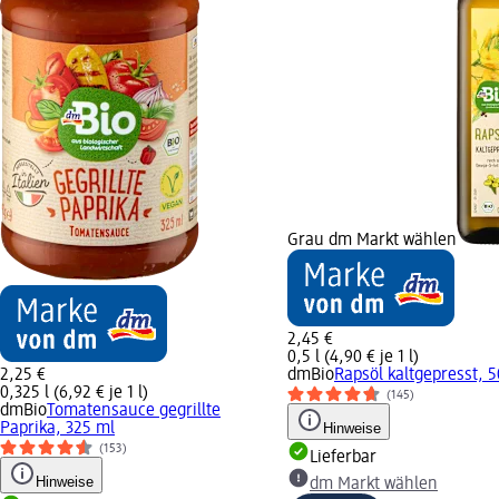
Grau dm Markt wählen
2,45 €
0,5 l (4,90 € je 1 l)
2,25 €
dmBio
Rapsöl kaltgepresst, 
0,325 l (6,92 € je 1 l)
(145)
dmBio
Tomatensauce gegrillte
Paprika, 325 ml
Hinweise
(153)
Lieferbar
Hinweise
dm Markt wählen