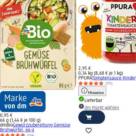
2,95 €
0,34 kg (8,68 € je 1 kg)
PPURA
Tomatensauce Kinder,
(171)
Hinweise
Lieferbar
dm Markt wählen
0,95 €
66 g (1,44 € je 100 g)
dmBio
Gewürzzubereitung Gemüse
Brühwürfel, 66 g
(114)