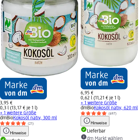
6,95 €
0,62 l (11,21 € je 1 l)
3,95 €
+ 1 weitere Größe
0,3 l (13,17 € je 1 l)
dmBio
Kokosöl nativ, 620 ml
+ 1 weitere Größe
(697)
dmBio
Kokosöl nativ, 300 ml
Hinweise
(21)
Lieferbar
Hinweise
dm Markt wählen