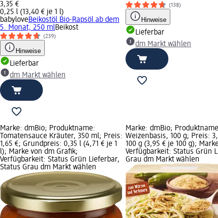
3,35 €
(138)
0,25 l (13,40 € je 1 l)
babylove
Beikostöl Bio-Rapsöl ab dem
Hinweise
5. Monat, 250 ml
Beikost
Lieferbar
(239)
dm Markt wählen
Hinweise
Lieferbar
dm Markt wählen
Marke: dmBio; Produktname:
Marke: dmBio; Produktname:
Tomatensauce Kräuter, 350 ml; Preis:
Weizenbasis, 100 g; Preis: 3
1,65 €; Grundpreis: 0,35 l (4,71 € je 1
100 g (3,95 € je 100 g); Mark
l); Marke von dm Grafik;
Verfügbarkeit: Status Grün L
Verfügbarkeit: Status Grün Lieferbar,
Grau dm Markt wählen
Status Grau dm Markt wählen