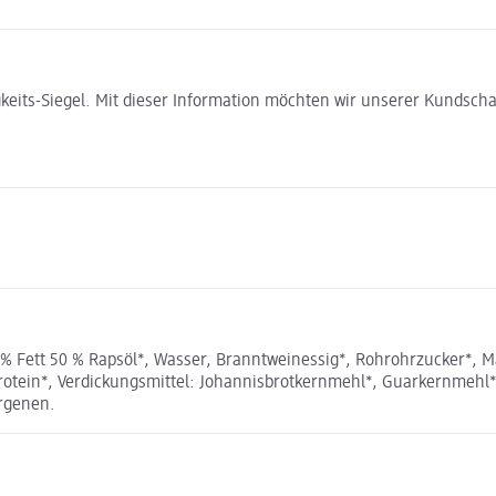
gkeits-Siegel. Mit dieser Information möchten wir unserer Kundsc
Fett 50 % Rapsöl*, Wasser, Branntweinessig*, Rohrohrzucker*, Mai
rotein*, Verdickungsmittel: Johannisbrotkernmehl*, Guarkernmehl*
ergenen.