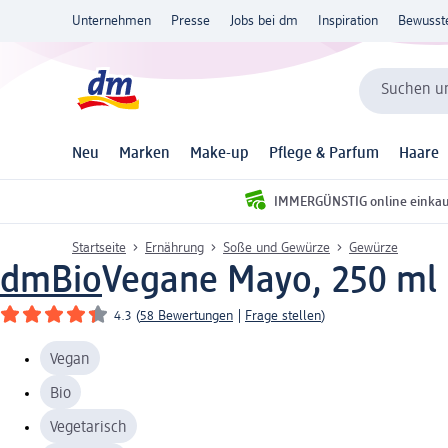
Unternehmen
Presse
Jobs bei dm
Inspiration
Bewusst
Suchen un
Neu
Marken
Make-up
Pflege & Parfum
Haare
IMMERGÜNSTIG online einka
Startseite
Ernährung
Soße und Gewürze
Gewürze
dmBio
Vegane Mayo, 250 ml
4.3
(
58 Bewertungen
|
Frage stellen
)
Vegan
Bio
Vegetarisch