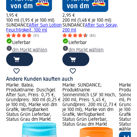
1,95 €
2,95 €
100 ml (1,95 € je 100 ml)
200 ml (1,48 € je 100 ml)
SUNDANCE
After Sun Lotion
SUNDANCE
After Sun Spray,
Feuchtigkeit, 100 ml
200 ml
(51)
(83)
Lieferbar
Lieferbar
dm Markt wählen
dm Markt wählen
Andere Kunden kauften auch
Marke: Balea;
Marke: SUNDANCE;
Marke: 
Produktname: Duschgel
Produktname:
Produkt
After Sun; Preis: 0,75 €;
Sonnenmilch LSF 30 Hoch,
Sonnenmi
Grundpreis: 300 ml (0,25 €
200 ml; Preis: 5,45 €;
ml; Preis
je 100 ml); Marke von dm
Grundpreis: 200 ml (2,73 €
Grundpre
Grafik; Verfügbarkeit:
je 100 ml); Marke von dm
je 100 m
Status Grün Lieferbar,
Grafik; Verfügbarkeit:
Grafik; V
Status Grau dm Markt
Status Grün Lieferbar,
Status G
Status Grau dm Markt
Status G
wählen