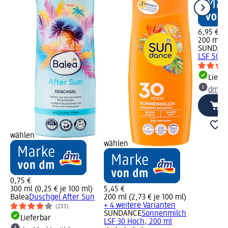
6,95 €
200 ml (3
SUNDAN
LSF 50+,
Liefe
dm Ma
wählen
wählen
0,75 €
300 ml (0,25 € je 100 ml)
5,45 €
Balea
Duschgel After Sun
200 ml (2,73 € je 100 ml)
+ 4 weitere Varianten
(233)
SUNDANCE
Sonnenmilch
Lieferbar
LSF 30 Hoch, 200 ml