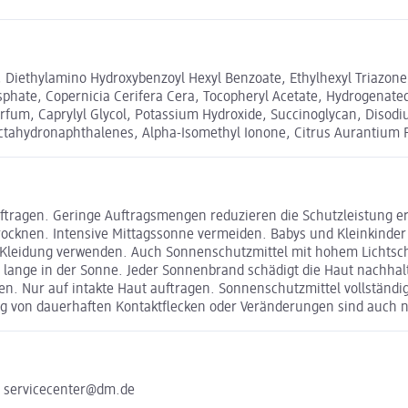
, Diethylamino Hydroxybenzoyl Hexyl Benzoate, Ethylhexyl Triazone, B
phate, Copernicia Cerifera Cera, Tocopheryl Acetate, Hydrogenated
 Parfum, Caprylyl Glycol, Potassium Hydroxide, Succinoglycan, Di
tahydronaphthalenes, Alpha-Isomethyl Ionone, Citrus Aurantium Pee
ftragen. Geringe Auftragsmengen reduzieren die Schutzleistung e
knen. Intensive Mittagssonne vermeiden. Babys und Kleinkinder 
 Kleidung verwenden. Auch Sonnenschutzmittel mit hohem Lichtschu
u lange in der Sonne. Jeder Sonnenbrand schädigt die Haut nachhal
en. Nur auf intakte Haut auftragen. Sonnenschutzmittel vollständi
ung von dauerhaften Kontaktflecken oder Veränderungen sind auch 
e servicecenter@dm.de