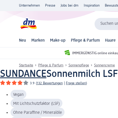
Unternehmen
Presse
Jobs bei dm
Inspiration
Bewusst
Suchen un
Neu
Marken
Make-up
Pflege & Parfum
Haare
IMMERGÜNSTIG online einka
Startseite
Pflege & Parfum
Sonnenpflege
Sonnencreme
SUNDANCE
Sonnenmilch LSF
3.9
(
132 Bewertungen
|
Frage stellen
)
Vegan
Mit Lichtschutzfaktor (LSF)
Ohne Paraffine / Mineralöle