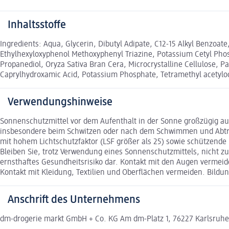
Inhaltsstoffe
Ingredients: Aqua, Glycerin, Dibutyl Adipate, C12-15 Alkyl Benzoate
Ethylhexyloxyphenol Methoxyphenyl Triazine, Potassium Cetyl Phos
Propanediol, Oryza Sativa Bran Cera, Microcrystalline Cellulose,
Caprylhydroxamic Acid, Potassium Phosphate, Tetramethyl acetyloc
Verwendungshinweise
Sonnenschutzmittel vor dem Aufenthalt in der Sonne großzügig au
insbesondere beim Schwitzen oder nach dem Schwimmen und Abtroc
mit hohem Lichtschutzfaktor (LSF größer als 25) sowie schützende
Bleiben Sie, trotz Verwendung eines Sonnenschutzmittels, nicht z
ernsthaftes Gesundheitsrisiko dar. Kontakt mit den Augen vermeid
Kontakt mit Kleidung, Textilien und Oberflächen vermeiden. Bild
Anschrift des Unternehmens
dm-drogerie markt GmbH + Co. KG Am dm-Platz 1, 76227 Karlsruh