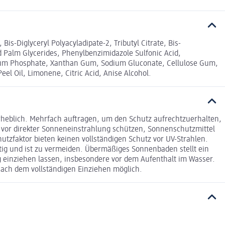
is-Diglyceryl Polyacyladipate-2, Tributyl Citrate, Bis-
 Palm Glycerides, Phenylbenzimidazole Sulfonic Acid,
sodium Phosphate, Xanthan Gum, Sodium Gluconate, Cellulose Gum,
l Oil, Limonene, Citric Acid, Anise Alcohol.
rheblich. Mehrfach auftragen, um den Schutz aufrechtzuerhalten,
vor direkter Sonneneinstrahlung schützen, Sonnenschutzmittel
tzfaktor bieten keinen vollständigen Schutz vor UV-Strahlen.
tig und ist zu vermeiden. Übermäßiges Sonnenbaden stellt ein
g einziehen lassen, insbesondere vor dem Aufenthalt im Wasser.
nach dem vollständigen Einziehen möglich.