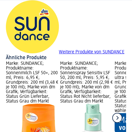
Weitere Produkte von SUNDANCE
Ähnliche Produkte
Marke: SUNDANCE;
Marke: SUNDANCE;
Marke: 
Produktname:
Produktname:
Produkt
Sonnenmilch LSF 50+, 200
Sonnenspray Sensitiv LSF
Sonnens
ml; Preis: 6,95 €;
50, 200 ml; Preis: 5,95 €;
ultra sen
Grundpreis: 200 ml (3,48 €
Grundpreis: 200 ml (2,98 €
ml; Preis
je 100 ml); Marke von dm
je 100 ml); Marke von dm
Grundpre
Grafik; Verfügbarkeit:
Grafik; Verfügbarkeit:
je 100 m
Status Grün Lieferbar,
Status Rot Nicht lieferbar,
Grafik; V
Status Grau dm Markt
Status Grau dm Markt
Status G
Status G
wählen