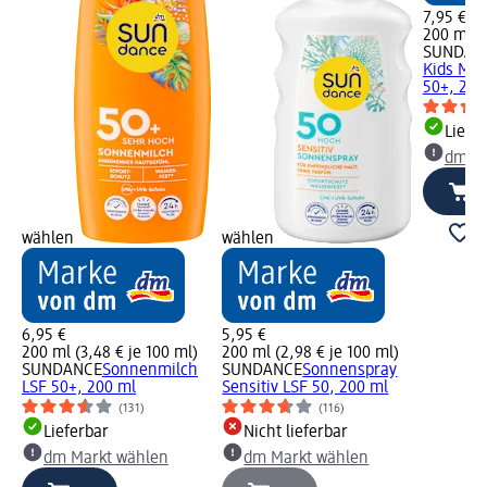
7,95 €
200 ml (3
SUNDAN
Kids MED
50+, 200
Liefe
dm Ma
wählen
wählen
6,95 €
5,95 €
200 ml (3,48 € je 100 ml)
200 ml (2,98 € je 100 ml)
SUNDANCE
Sonnenmilch
SUNDANCE
Sonnenspray
LSF 50+, 200 ml
Sensitiv LSF 50, 200 ml
(131)
(116)
Lieferbar
Nicht lieferbar
dm Markt wählen
dm Markt wählen