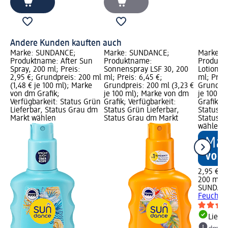
Andere Kunden kauften auch
Marke: SUNDANCE;
Marke: SUNDANCE;
Marke: 
Produktname: After Sun
Produktname:
Produktn
Spray, 200 ml; Preis:
Sonnenspray LSF 30, 200
Lotion F
2,95 €; Grundpreis: 200 ml
ml; Preis: 6,45 €;
ml; Preis
(1,48 € je 100 ml); Marke
Grundpreis: 200 ml (3,23 €
Grundpre
von dm Grafik;
je 100 ml); Marke von dm
je 100 m
Verfügbarkeit: Status Grün
Grafik; Verfügbarkeit:
Grafik; V
Lieferbar, Status Grau dm
Status Grün Lieferbar,
Status G
Markt wählen
Status Grau dm Markt
Status G
wählen
2,95 €
200 ml (1
SUNDAN
Feuchtig
Liefe