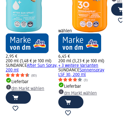
dm Ma
wählen
2,95 €
6,45 €
200 ml (1,48 € je 100 ml)
200 ml (3,23 € je 100 ml)
SUNDANCE
After Sun Spray,
+ 3 weitere Varianten
200 ml
SUNDANCE
Sonnenspray
LSF 30, 200 ml
(83)
(3)
Lieferbar
Lieferbar
dm Markt wählen
dm Markt wählen