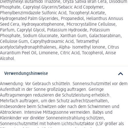
Diethylhexyl Butamido Triazone, Oryza Sativa Bran Cera, Disodium
Phosphate, Capryloyl Glycerin/Sebacic Acid Copolymer,
Phenylbenzimidazole Sulfonic Acid, Tocopheryl Acetate,
Hydrogenated Palm Glycerides, Propanediol, Helianthus Annuus
Seed Cera, Hydroxyacetophenone, Microcrystalline Cellulose,
Parfum, Caprylyl Glycol, Potassium Hydroxide, Potassium
Phosphate, Sodium Gluconate, Xanthan Gum, Galactoarabinan,
Cellulose Gum, Caprylhydroxamic Acid, Tetramethyl
acetyloctahydronaphthalenes, Alpha- Isomethyl Ionone, Citrus
Aurantium Peel Oil, Limonene, Citric Acid, Tocopherol, Anise
Alcohol.
Verwendungshinweise
Anwendung: Vor Gebrauch schütteln. Sonnenschutzmittel vor dem
Aufenthalt in der Sonne großzügig auftragen. Geringe
Auftragsmengen reduzieren die Schutzleistung erheblich.
Mehrfach auftragen, um den Schutz aufrechtzuerhalten,
insbesondere beim Schwitzen oder nach dem Schwimmen und
Abtrocknen. Intensive Mittagssonne vermeiden. Babys und
Kleinkinder vor direkter Sonneneinstrahlung schützen,
Sonnenschutzmittel mit hohem Lichtschutzfaktor (LSF größer als