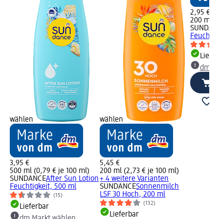
2,95 €
200 ml (1
SUNDAN
Feuchtig
Liefe
dm Ma
wählen
wählen
3,95 €
5,45 €
500 ml (0,79 € je 100 ml)
200 ml (2,73 € je 100 ml)
SUNDANCE
After Sun Lotion
+ 4 weitere Varianten
Feuchtigkeit, 500 ml
SUNDANCE
Sonnenmilch
LSF 30 Hoch, 200 ml
(15)
(132)
Lieferbar
Lieferbar
dm Markt wählen