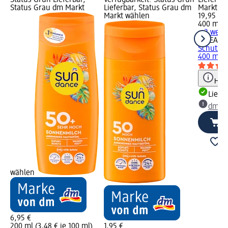
Status Grau dm Markt
Lieferbar, Status Grau dm
Markt w
Markt wählen
19,95 €
400 ml (4
+ 2 weit
NIVEA S
Schutz u
400 ml
Hinw
Liefe
dm Ma
wählen
6,95 €
200 ml (3,48 € je 100 ml)
1,95 €