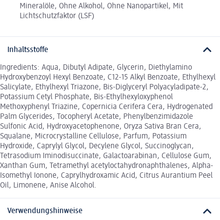
Mineralöle, Ohne Alkohol, Ohne Nanopartikel, Mit
Lichtschutzfaktor (LSF)
Inhaltsstoffe
Ingredients: Aqua, Dibutyl Adipate, Glycerin, Diethylamino
Hydroxybenzoyl Hexyl Benzoate, C12-15 Alkyl Benzoate, Ethylhexyl
Salicylate, Ethylhexyl Triazone, Bis-Diglyceryl Polyacyladipate-2,
Potassium Cetyl Phosphate, Bis-Ethylhexyloxyphenol
Methoxyphenyl Triazine, Copernicia Cerifera Cera, Hydrogenated
Palm Glycerides, Tocopheryl Acetate, Phenylbenzimidazole
Sulfonic Acid, Hydroxyacetophenone, Oryza Sativa Bran Cera,
Squalane, Microcrystalline Cellulose, Parfum, Potassium
Hydroxide, Caprylyl Glycol, Decylene Glycol, Succinoglycan,
Tetrasodium Iminodisuccinate, Galactoarabinan, Cellulose Gum,
Xanthan Gum, Tetramethyl acetyloctahydronaphthalenes, Alpha-
Isomethyl Ionone, Caprylhydroxamic Acid, Citrus Aurantium Peel
Oil, Limonene, Anise Alcohol.
Verwendungshinweise