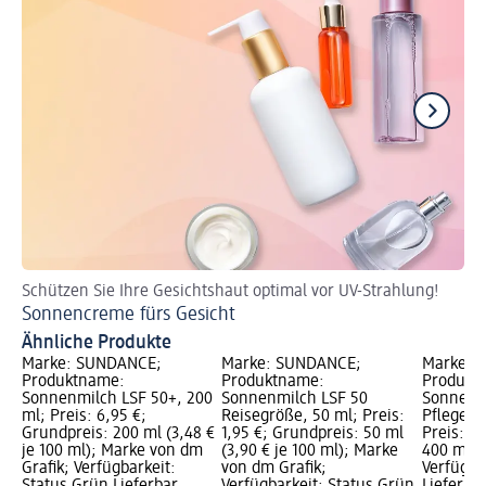
Schützen Sie Ihre Gesichtshaut optimal vor UV-Strahlung!
So
Sonnencreme fürs Gesicht
De
Ähnliche Produkte
Marke: SUNDANCE;
Marke: SUNDANCE;
Marke: 
Produktname:
Produktname:
Produkt
Sonnenmilch LSF 50+, 200
Sonnenmilch LSF 50
Sonnenm
ml; Preis: 6,95 €;
Reisegröße, 50 ml; Preis:
Pflege L
Grundpreis: 200 ml (3,48 €
1,95 €; Grundpreis: 50 ml
Preis: 1
je 100 ml); Marke von dm
(3,90 € je 100 ml); Marke
400 ml (4
Grafik; Verfügbarkeit:
von dm Grafik;
Verfügba
Status Grün Lieferbar,
Verfügbarkeit: Status Grün
Lieferba