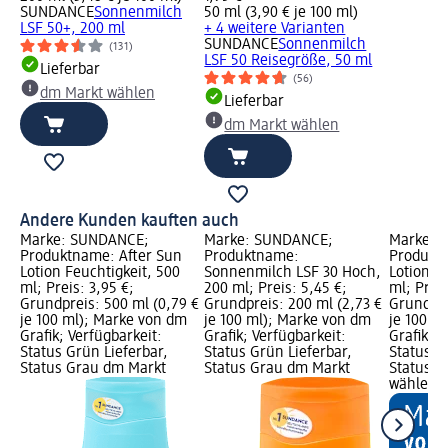
SUNDANCE
Sonnenmilch
50 ml (3,90 € je 100 ml)
LSF 50+, 200 ml
+ 4 weitere Varianten
SUNDANCE
Sonnenmilch
(131)
LSF 50 Reisegröße, 50 ml
Lieferbar
(56)
dm Markt wählen
Lieferbar
dm Markt wählen
Andere Kunden kauften auch
Marke: SUNDANCE;
Marke: SUNDANCE;
Marke: 
Produktname: After Sun
Produktname:
Produktn
Lotion Feuchtigkeit, 500
Sonnenmilch LSF 30 Hoch,
Lotion F
ml; Preis: 3,95 €;
200 ml; Preis: 5,45 €;
ml; Preis
Grundpreis: 500 ml (0,79 €
Grundpreis: 200 ml (2,73 €
Grundpre
je 100 ml); Marke von dm
je 100 ml); Marke von dm
je 100 m
Grafik; Verfügbarkeit:
Grafik; Verfügbarkeit:
Grafik; V
Status Grün Lieferbar,
Status Grün Lieferbar,
Status G
Status Grau dm Markt
Status Grau dm Markt
Status G
wählen