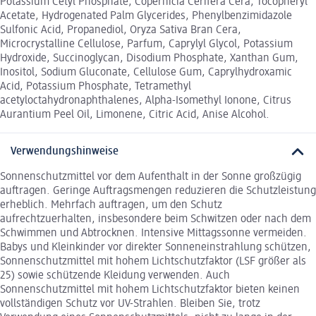
Potassium Cetyl Phosphate, Copernicia Cerifera Cera, Tocopheryl
Acetate, Hydrogenated Palm Glycerides, Phenylbenzimidazole
Sulfonic Acid, Propanediol, Oryza Sativa Bran Cera,
Microcrystalline Cellulose, Parfum, Caprylyl Glycol, Potassium
Hydroxide, Succinoglycan, Disodium Phosphate, Xanthan Gum,
Inositol, Sodium Gluconate, Cellulose Gum, Caprylhydroxamic
Acid, Potassium Phosphate, Tetramethyl
acetyloctahydronaphthalenes, Alpha-Isomethyl Ionone, Citrus
Aurantium Peel Oil, Limonene, Citric Acid, Anise Alcohol.
Verwendungshinweise
Sonnenschutzmittel vor dem Aufenthalt in der Sonne großzügig
auftragen. Geringe Auftragsmengen reduzieren die Schutzleistung
erheblich. Mehrfach auftragen, um den Schutz
aufrechtzuerhalten, insbesondere beim Schwitzen oder nach dem
Schwimmen und Abtrocknen. Intensive Mittagssonne vermeiden.
Babys und Kleinkinder vor direkter Sonneneinstrahlung schützen,
Sonnenschutzmittel mit hohem Lichtschutzfaktor (LSF größer als
25) sowie schützende Kleidung verwenden. Auch
Sonnenschutzmittel mit hohem Lichtschutzfaktor bieten keinen
vollständigen Schutz vor UV-Strahlen. Bleiben Sie, trotz