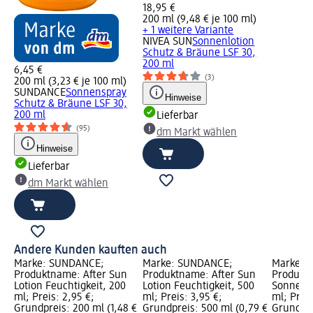
18,95 €
200 ml (9,48 € je 100 ml)
+ 1 weitere Variante
NIVEA SUN
Sonnenlotion
Schutz & Bräune LSF 30,
200 ml
6,45 €
(3)
200 ml (3,23 € je 100 ml)
SUNDANCE
Sonnenspray
Hinweise
Schutz & Bräune LSF 30,
200 ml
Lieferbar
(95)
dm Markt wählen
Hinweise
Lieferbar
dm Markt wählen
Andere Kunden kauften auch
Marke: SUNDANCE;
Marke: SUNDANCE;
Marke: 
Produktname: After Sun
Produktname: After Sun
Produkt
Lotion Feuchtigkeit, 200
Lotion Feuchtigkeit, 500
Sonnenmi
ml; Preis: 2,95 €;
ml; Preis: 3,95 €;
ml; Preis
Grundpreis: 200 ml (1,48 €
Grundpreis: 500 ml (0,79 €
Grundpre