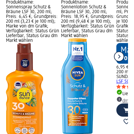
Produktname:
Produktname:
Produkt
Sonnenspray Schutz &
Sonnenlotion Schutz &
Sonnenmi
Bräune LSF 30, 200 ml;
Bräune LSF 30, 200 ml;
ml; Preis
Preis: 6,45 €; Grundpreis:
Preis: 18,95 €; Grundpreis:
Grundpre
200 ml (3,23 € je 100 ml);
200 ml (9,48 € je 100 ml);
je 100 m
Marke von dm Grafik;
Verfügbarkeit: Status Grün
Grafik; V
Verfügbarkeit: Status Grün
Lieferbar, Status Grau dm
Status G
Lieferbar, Status Grau dm
Markt wählen
Status G
Markt wählen
wählen
6,95 €
200 ml (3
SUNDAN
LSF 50+,
Liefe
dm Ma