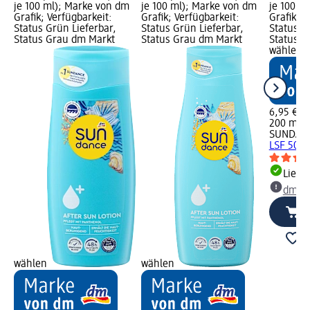
je 100 ml); Marke von dm
je 100 ml); Marke von dm
je 100 m
Grafik; Verfügbarkeit:
Grafik; Verfügbarkeit:
Grafik; V
Status Grün Lieferbar,
Status Grün Lieferbar,
Status G
Status Grau dm Markt
Status Grau dm Markt
Status G
wählen
6,95 €
200 ml (3
SUNDAN
LSF 50+,
Liefe
dm Ma
wählen
wählen