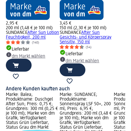
2,95 €
3,45 €
200 ml (1,48 € je 100 ml)
150 ml (2,30 € je 100 ml)
SUNDANCE
After Sun Lotion
SUNDANCE
After Sun
Feuchtigkeit, 200 ml
Gesichts- und Körperspray
Sensitiv, 150 ml
(140)
(54)
Lieferbar
Lieferbar
dm Markt wählen
dm Markt wählen
Andere Kunden kauften auch
Marke: Balea;
Marke: SUNDANCE;
Marke: 
Produktname: Duschgel
Produktname:
Produkt
After Sun; Preis: 0,75 €;
Sonnenspray LSF 50+, 200
Sonnensp
Grundpreis: 300 ml (0,25 €
ml; Preis: 6,95 €;
ml; Preis
je 100 ml); Marke von dm
Grundpreis: 200 ml (3,48 €
Grundpre
Grafik; Verfügbarkeit:
je 100 ml); Marke von dm
je 100 m
Status Grün Lieferbar,
Grafik; Verfügbarkeit:
Grafik; V
Status Grau dm Markt
Status Grün Lieferbar,
Status G