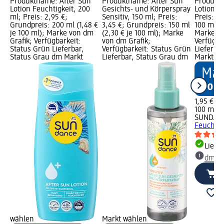
Produktname: After Sun
Produktname: After Sun
Produktn
Lotion Feuchtigkeit, 200
Gesichts- und Körperspray
Lotion Fe
ml; Preis: 2,95 €;
Sensitiv, 150 ml; Preis:
Preis: 1,
Grundpreis: 200 ml (1,48 €
3,45 €; Grundpreis: 150 ml
100 ml (1
je 100 ml); Marke von dm
(2,30 € je 100 ml); Marke
Marke vo
Grafik; Verfügbarkeit:
von dm Grafik;
Verfügba
Status Grün Lieferbar,
Verfügbarkeit: Status Grün
Lieferba
Status Grau dm Markt
Lieferbar, Status Grau dm
Markt w
1,95 €
100 ml (1
SUNDAN
Feuchtig
Liefe
dm Ma
wählen
Markt wählen