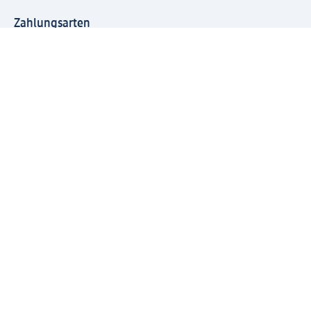
Zahlungsarten
Mit dm verbinden