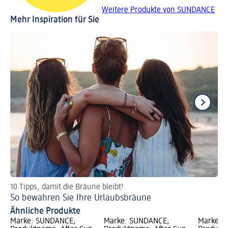
Weitere Produkte von SUNDANCE
Mehr Inspiration für Sie
10 Tipps, damit die Bräune bleibt!
En
So bewahren Sie Ihre Urlaubsbräune
Wu
Ähnliche Produkte
Marke: SUNDANCE;
Marke: SUNDANCE;
Marke: 