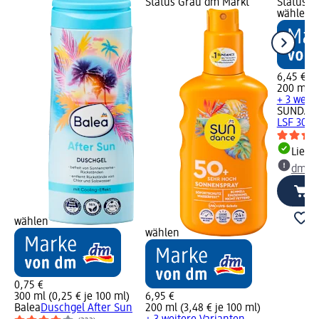
Status Grau dm Markt
Status G
wählen
6,45 €
200 ml (3
+ 3 weit
SUNDAN
LSF 30, 
Liefe
dm Ma
wählen
wählen
0,75 €
300 ml (0,25 € je 100 ml)
6,95 €
Balea
Duschgel After Sun
200 ml (3,48 € je 100 ml)