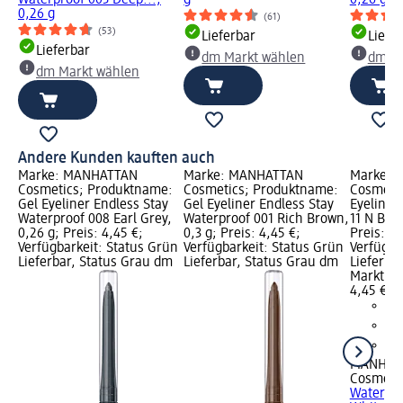
Waterproof 003 Deep...,
g
0,26 g
0,26 g
(61)
(53)
Lieferbar
Liefe
Lieferbar
dm Markt wählen
dm Ma
dm Markt wählen
Andere Kunden kauften auch
Marke: MANHATTAN
Marke: MANHATTAN
Marke: 
Cosmetics; Produktname:
Cosmetics; Produktname:
Cosmeti
Gel Eyeliner Endless Stay
Gel Eyeliner Endless Stay
Eyeliner
Waterproof 008 Earl Grey,
Waterproof 001 Rich Brown,
11 N Back
0,26 g; Preis: 4,45 €;
0,3 g; Preis: 4,45 €;
Preis: 4,
Verfügbarkeit: Status Grün
Verfügbarkeit: Status Grün
Verfügba
Lieferbar, Status Grau dm
Lieferbar, Status Grau dm
Lieferba
Markt w
4,45 €
MANHAT
Cosmeti
Waterpro