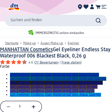
Suchen und finden
IMMERGÜNSTIG online einkaufen
Startseite
Make-up
Augen Make-up
Eyeliner
MANHATTAN Cosmetics
Gel Eyeliner Endless Stay
Waterproof 006 Blackest Black, 0,26 g
4.6
(
77 Bewertungen
|
Frage stellen
)
Farbe
Gel Eyeliner Endless Stay Waterproof 003 Deep Ocean
Gel Eyeliner Endless Stay Waterproof 005 Emerald Sparkle
Gel Eyeliner Endless Stay Waterproof 006 Blackest Black
Gel Eyeliner Endless Stay Waterproof 001 Rich Brown
Gel Eyeliner Endless Stay Waterproof 008 Earl Grey
Gel Eyeliner Endless Stay Waterproof 004 Aqua Sparkle