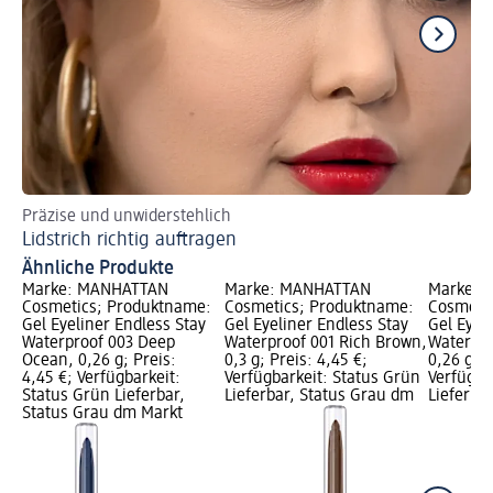
Präzise und unwiderstehlich
Ti
Lidstrich richtig auftragen
Bl
Ähnliche Produkte
Marke: MANHATTAN
Marke: MANHATTAN
Marke: 
Cosmetics; Produktname:
Cosmetics; Produktname:
Cosmeti
Gel Eyeliner Endless Stay
Gel Eyeliner Endless Stay
Gel Eyel
Waterproof 003 Deep
Waterproof 001 Rich Brown,
Waterpro
Ocean, 0,26 g; Preis:
0,3 g; Preis: 4,45 €;
0,26 g; P
4,45 €; Verfügbarkeit:
Verfügbarkeit: Status Grün
Verfügba
Status Grün Lieferbar,
Lieferbar, Status Grau dm
Lieferba
Status Grau dm Markt