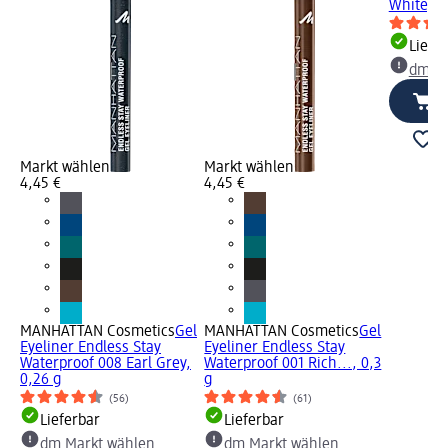
White, 1,
Liefe
dm Ma
Markt wählen
Markt wählen
4,45 €
4,45 €
MANHATTAN Cosmetics
Gel
MANHATTAN Cosmetics
Gel
Eyeliner Endless Stay
Eyeliner Endless Stay
Waterproof 008 Earl Grey,
Waterproof 001 Rich..., 0,3
0,26 g
g
(56)
(61)
Lieferbar
Lieferbar
dm Markt wählen
dm Markt wählen