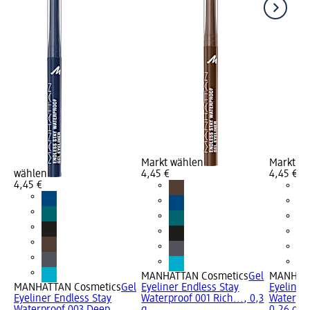
Markt wählen
Markt w
wählen
4,45 €
4,45 €
4,45 €
MANHATTAN Cosmetics
Gel
MANHATT
MANHATTAN Cosmetics
Gel
Eyeliner Endless Stay
Eyeliner
Eyeliner Endless Stay
Waterproof 001 Rich..., 0,3
Waterpro