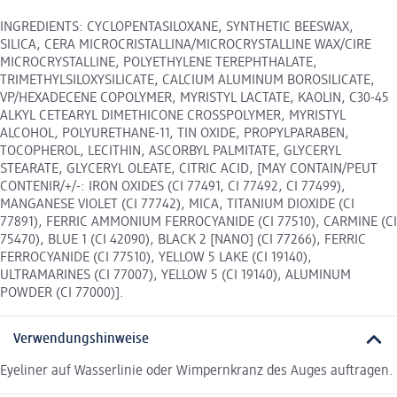
INGREDIENTS: CYCLOPENTASILOXANE, SYNTHETIC BEESWAX,
SILICA, CERA MICROCRISTALLINA/MICROCRYSTALLINE WAX/CIRE
MICROCRYSTALLINE, POLYETHYLENE TEREPHTHALATE,
TRIMETHYLSILOXYSILICATE, CALCIUM ALUMINUM BOROSILICATE,
VP/HEXADECENE COPOLYMER, MYRISTYL LACTATE, KAOLIN, C30-45
ALKYL CETEARYL DIMETHICONE CROSSPOLYMER, MYRISTYL
ALCOHOL, POLYURETHANE-11, TIN OXIDE, PROPYLPARABEN,
TOCOPHEROL, LECITHIN, ASCORBYL PALMITATE, GLYCERYL
STEARATE, GLYCERYL OLEATE, CITRIC ACID, [MAY CONTAIN/PEUT
CONTENIR/+/-: IRON OXIDES (CI 77491, CI 77492, CI 77499),
MANGANESE VIOLET (CI 77742), MICA, TITANIUM DIOXIDE (CI
77891), FERRIC AMMONIUM FERROCYANIDE (CI 77510), CARMINE (CI
75470), BLUE 1 (CI 42090), BLACK 2 [NANO] (CI 77266), FERRIC
FERROCYANIDE (CI 77510), YELLOW 5 LAKE (CI 19140),
ULTRAMARINES (CI 77007), YELLOW 5 (CI 19140), ALUMINUM
POWDER (CI 77000)].
Verwendungshinweise
Eyeliner auf Wasserlinie oder Wimpernkranz des Auges auftragen.