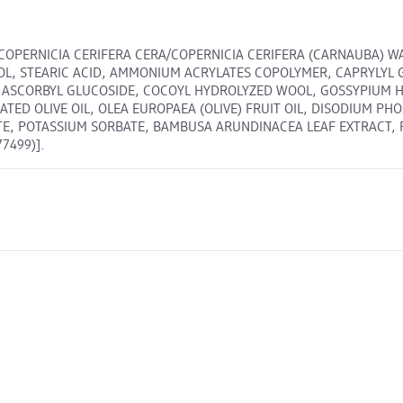
COPERNICIA CERIFERA CERA/COPERNICIA CERIFERA (CARNAUBA) WA
IOL, STEARIC ACID, AMMONIUM ACRYLATES COPOLYMER, CAPRYLYL
, ASCORBYL GLUCOSIDE, COCOYL HYDROLYZED WOOL, GOSSYPIUM 
ED OLIVE OIL, OLEA EUROPAEA (OLIVE) FRUIT OIL, DISODIUM PH
TE, POTASSIUM SORBATE, BAMBUSA ARUNDINACEA LEAF EXTRACT, 
77499)].