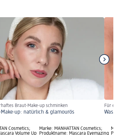
rhaftes Braut-Make-up schminken
Für einen make
-Make-up: natürlich & glamourös
Wasserfeste 
TAN Cosmetics;
Marke: MANHATTAN Cosmetics;
Marke: MAN
ascara Volume Up
Produktname: Mascara Eyemazing
Produktnam