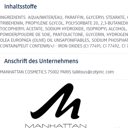
Inhaltsstoffe
INGREDIENTS: AQUA/WATER/EAU, PARAFFIN, GLYCERYL STEARATE, 
TRIBEHENIN, PROPYLENE GLYCOL, POLYSORBATE 20, 2,3-BUTANED
TOCOPHERYL ACETATE, SODIUM HYDROXIDE, ISOPROPYL ALCOHOL
POWDER/POUDRE DE SOIE, PANTOLACTONE, GLYCERIN, HYDROGENAT
OLEA EUROPAEA (OLIVE) OIL UNSAPONIFIABLES, SODIUM PHOSPHA
CONTAIN/PEUT CONTENIR/+/-: IRON OXIDES (CI 77491, CI 77492, CI 
Anschrift des Unternehmens
MANHATTAN COSMETICS 75002 PARIS talktous@cotyinc.com