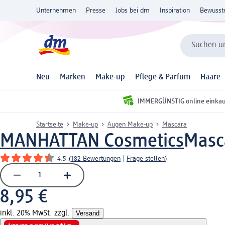
Unternehmen
Presse
Jobs bei dm
Inspiration
Bewusst
Suchen un
Neu
Marken
Make-up
Pflege & Parfum
Haare
IMMERGÜNSTIG online einka
Startseite
Make-up
Augen Make-up
Mascara
MANHATTAN Cosmetics
Masc
4.5
(
182 Bewertungen
|
Frage stellen
)
8,95 €
inkl. 20% MwSt. zzgl.
Versand