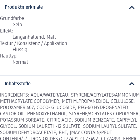
Produktmerkmale
Grundfarbe:
Gelb
Effekt:
Langanhaltend, Matt
Textur / Konsistenz / Applikation:
Flüssig
Hauttyp:
Normal
Inhaltsstoffe
INGREDIENTS: AQUA/WATER/EAU, STYRENE/ACRYLATES/AMMONIUM
METHACRYLATE COPOLYMER, METHYLPROPANEDIOL, CELLULOSE,
POLOXAMER 407, COCO- GLUCOSIDE, PEG-60 HYDROGENATED
CASTOR OIL, PHENOXYETHANOL, STYRENE/ACRYLATES COPOLYMER,
POTASSIUM SORBATE, CITRIC ACID, SODIUM BENZOATE, CAPRYLYL
GLYCOL, SODIUM LAURETH-12 SULFATE, SODIUM LAURYL SULFATE,
SODIUM DEHYDROACETATE, BHT, [MAY CONTAIN/PEUT
CONTENIR/+/-: IRON OXIDES (CI 77491, CI 77492, CI 77499), FERRIC