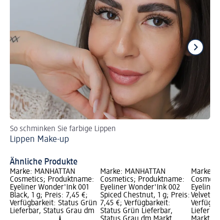
So schminken Sie farbige Lippen
Je
Lippen Make-up
un
Be
Ähnliche Produkte
Marke: MANHATTAN
Marke: MANHATTAN
Marke: 
Cosmetics; Produktname:
Cosmetics; Produktname:
Cosmeti
Eyeliner Wonder'Ink 001
Eyeliner Wonder'Ink 002
Eyeliner
Black, 1 g; Preis: 7,45 €;
Spiced Chestnut, 1 g; Preis:
Velvet Iv
Verfügbarkeit: Status Grün
7,45 €; Verfügbarkeit:
Verfügba
Lieferbar, Status Grau dm
Status Grün Lieferbar,
Lieferba
Status Grau dm Markt
Markt w