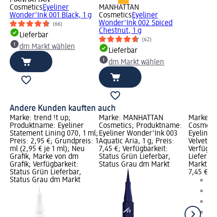
Cosmetics
Eyeliner
MANHATTAN
Wonder'Ink 001 Black, 1 g
Cosmetics
Eyeliner
Wonder'Ink 002 Spiced
(66)
Chestnut, 1 g
Lieferbar
(62)
dm Markt wählen
Lieferbar
dm Markt wählen
Andere Kunden kauften auch
Marke: trend !t up;
Marke: MANHATTAN
Marke: 
Produktname: Eyeliner
Cosmetics; Produktname:
Cosmeti
Statement Lining 070, 1 ml;
Eyeliner Wonder'Ink 003
Eyeliner
Preis: 2,95 €; Grundpreis: 1
Aquatic Aria, 1 g; Preis:
Velvet Iv
ml (2,95 € je 1 ml); Neu
7,45 €; Verfügbarkeit:
Verfügba
Grafik, Marke von dm
Status Grün Lieferbar,
Lieferba
Grafik; Verfügbarkeit:
Status Grau dm Markt
Markt w
Status Grün Lieferbar,
7,45 €
Status Grau dm Markt