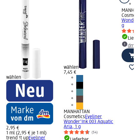
MANHAT
Cosmeti
Wonder'In
g
Liefe
dm Ma
wählen
7,45 €
wählen
MANHATTAN
Cosmetics
Eyeliner
Wonder'Ink 003 Aquatic
Aria, 1 g
2,95 €
1 ml (2,95 € je 1 ml)
(54)
trend !t up
Eyeliner
Lieferbar