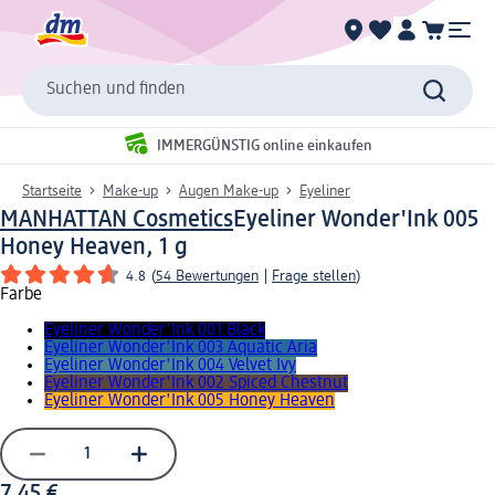
Suchen und finden
IMMERGÜNSTIG online einkaufen
Startseite
Make-up
Augen Make-up
Eyeliner
MANHATTAN Cosmetics
Eyeliner Wonder'Ink 005
Honey Heaven, 1 g
4.8
(
54 Bewertungen
|
Frage stellen
)
Farbe
Eyeliner Wonder'Ink 001 Black
Eyeliner Wonder'Ink 003 Aquatic Aria
Eyeliner Wonder'Ink 004 Velvet Ivy
Eyeliner Wonder'Ink 002 Spiced Chestnut
Eyeliner Wonder'Ink 005 Honey Heaven
7,45 €