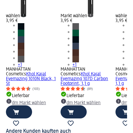
wählen
Markt wählen
wählen
3,95 €
3,95 €
3,95 €
+1
+1
+1
MANHATTAN
MANHATTAN
MANHAT
Cosmetics
Khol Kajal
Cosmetics
Khol Kajal
Cosmeti
Eyemazing 1010N Black, 1
Eyemazing 107D Carbon
Eyemazi
St
Footprint, 1,1 g
1,1 g
(103)
(89)
Lieferbar
Lieferbar
Liefe
dm Markt wählen
dm Markt wählen
dm Ma
Andere Kunden kauften auch